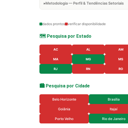
Metodologia — Perfil & Tendências Setoriais
dados prontos
verificar disponibilidade
🗺️ Pesquisa por Estado
AC
AL
AM
MA
MG
MS
RJ
RN
RO
🏙️ Pesquisa por Cidade
Belo Horizonte
Brasília
Goiânia
Itajaí
Porto Velho
Rio de Janeiro