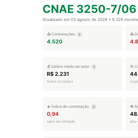
CNAE 3250-7/06
Atualizado em
03 agosto de 2026
• 9.326 movim
📥 Contratações
📤 D
i
4.520
4.
💰 Salário médio do setor
🎯 C
i
R$ 2.231
44
todos os cargos
ocup
🔥 Índice de contratação
🔁 R
i
0,94
48
setor em retração
alta