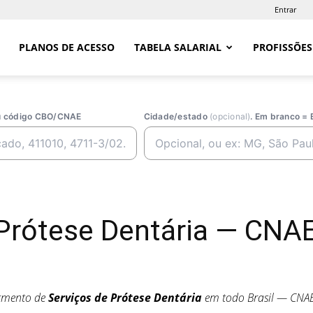
Entrar
PLANOS DE ACESSO
TABELA SALARIAL
PROFISSÕES
ou código CBO/CNAE
Cidade/estado
(opcional)
. Em branco = 
 Prótese Dentária — CNA
egmento de
Serviços de Prótese Dentária
em todo Brasil — CNA