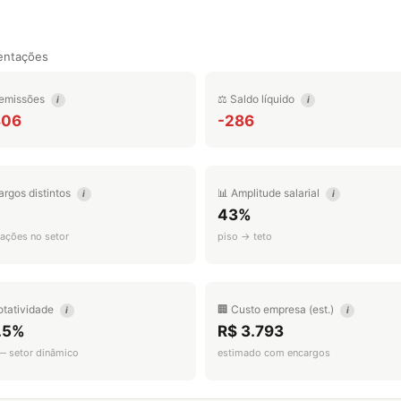
entações
emissões
⚖️ Saldo líquido
i
i
806
-286
argos distintos
📊 Amplitude salarial
i
i
43%
ações no setor
piso → teto
otatividade
🏢 Custo empresa (est.)
i
i
.5%
R$ 3.793
 — setor dinâmico
estimado com encargos