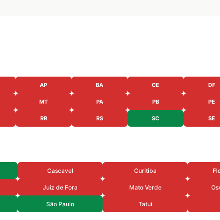
AP
BA
CE
DF
MT
PA
PB
PE
RR
RS
SC
SE
Cascavel
Curitiba
Fl
Juiz de Fora
Mato Verde
Os
São Paulo
Tatuí