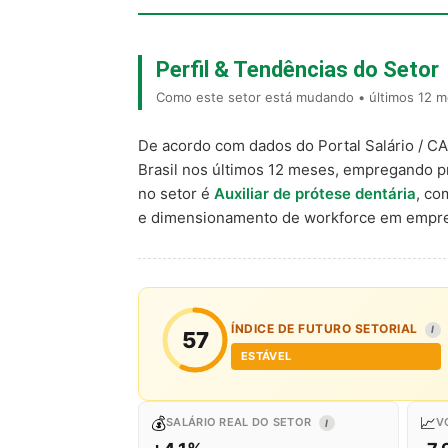
Perfil & Tendências do Setor
Como este setor está mudando • últimos 12 me
De acordo com dados do Portal Salário / C
Brasil nos últimos 12 meses, empregando p
no setor é
Auxiliar de prótese dentária
, c
e dimensionamento de workforce em empre
ÍNDICE DE FUTURO SETORIAL
I
57
ESTÁVEL
💰
📈
SALÁRIO REAL DO SETOR
V
I