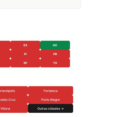
ES
GO
PI
PR
SP
TO
orianópolis
Fortaleza
valdo Cruz
Porto Alegre
Vitoria
Outras cidades →