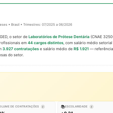
ses • Brasil • Trimestres: 07/2025 a 06/2026
AGED, o setor de
Laboratórios de Prótese Dentária
(CNAE 3250
rofissionais em
44 cargos distintos
, com salário médio setoria
om
3.927 contratações
e salário médio de
R$ 1.921
— referência
sas do setor.
📚
OLUME DE CONTRATAÇÕES
ESCOLARIDADE
I
I