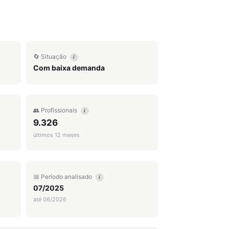
🔄 Situação
i
Com baixa demanda
👥 Profissionais
i
9.326
últimos 12 meses
📅 Período analisado
i
07/2025
até 06/2026