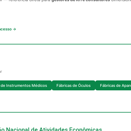
 acesso →
ar
s de Instrumentos Médicos
Fábricas de Óculos
Fábricas de Apar
ção Nacional de Atividades Econômicas