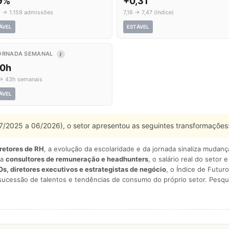
,9%
+0,31
9 → 1.159 admissões
7,16 → 7,47 (índice)
ÁVEL
ESTÁVEL
ORNADA SEMANAL
I
,0h
→ 43h semanais
ÁVEL
 07/2025 a 06/2026), o setor apresentou as seguintes transformações
iretores de RH
, a evolução da escolaridade e da jornada sinaliza mudan
ra
consultores de remuneração e headhunters
, o salário real do setor 
s, diretores executivos e estrategistas de negócio
, o Índice de Futuro
sucessão de talentos e tendências de consumo do próprio setor. Pesqu