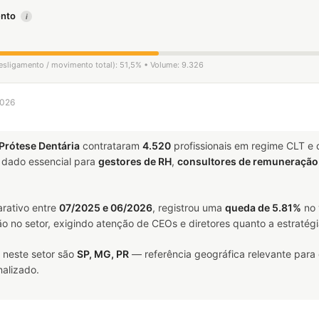
mento
i
desligamento / movimento total): 51,5% • Volume: 9.326
2026
Prótese Dentária
contrataram
4.520
profissionais em regime CLT e
dado essencial para
gestores de RH
,
consultores de remuneração
rativo entre
07/2025 e 06/2026
, registrou uma
queda de 5.81%
no 
ão no setor, exigindo atenção de CEOs e diretores quanto a estratégi
 neste setor são
SP, MG, PR
— referência geográfica relevante para
alizado.