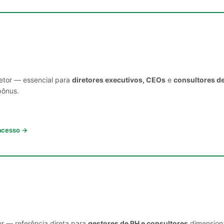
setor — essencial para
diretores executivos, CEOs
e
consultores d
bônus.
 acesso →
or — referência direta para
gestores de RH e consultores
dimensiona