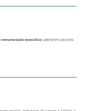
e remuneração executiva
calibrarem pacotes
rem escalas, estruturas de cargos e salários e