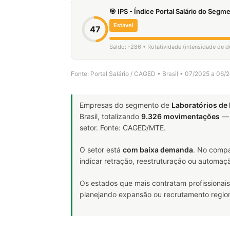
🎯 IPS - Índice Portal Salário do Seg
Estável
47
Saldo: -286 • Rotatividade (intensidade de 
Fonte: Portal Salário / CAGED • Brasil • 07/2025 a 06/
Empresas do segmento de
Laboratórios de 
Brasil, totalizando
9.326 movimentações
— 
setor. Fonte: CAGED/MTE.
O setor está
com baixa demanda
. No compa
indicar retração, reestruturação ou automaç
Os estados que mais contratam profissionais
planejando expansão ou recrutamento region