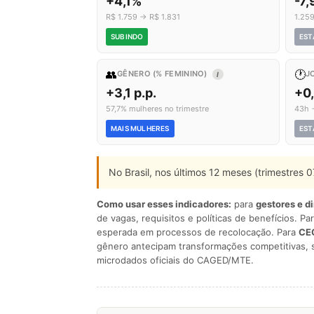
+4,1%
-7
R$ 1.759 → R$ 1.831
1.25
SUBINDO
EST
👥
🕐
GÊNERO (% FEMININO)
J
I
+3,1 p.p.
+0
57,7% mulheres no trimestre
43h 
MAIS MULHERES
EST
No Brasil, nos últimos 12 meses (trimestres
Como usar esses indicadores:
para
gestores e d
de vagas, requisitos e políticas de benefícios. Pa
esperada em processos de recolocação. Para
CEO
gênero antecipam transformações competitivas, 
microdados oficiais do CAGED/MTE.