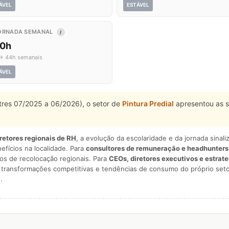
ÁVEL
ESTÁVEL
ORNADA SEMANAL
I
,0h
→ 44h semanais
ÁVEL
stres 07/2025 a 06/2026), o setor de
Pintura Predial
apresentou as s
iretores regionais de RH
, a evolução da escolaridade e da jornada sina
nefícios na localidade. Para
consultores de remuneração e headhunters
os de recolocação regionais. Para
CEOs, diretores executivos e estrat
am transformações competitivas e tendências de consumo do próprio seto
.