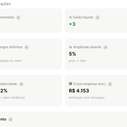
tações
emissões
⚖️ Saldo líquido
i
i
+3
argos distintos
📊 Amplitude salarial
i
i
5%
ações no setor
piso → teto
otatividade
🏢 Custo empresa (est.)
i
i
.2%
R$ 4.153
 — setor dinâmico
estimado com encargos
mento
i