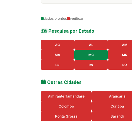
dados prontos
verificar
🗺️ Pesquisa por Estado
AC
AL
AM
MA
MG
MS
RJ
RN
RO
🏙️ Outras Cidades
Almirante Tamandare
Araucária
Colombo
Curitiba
Ponta Grossa
Sarandi