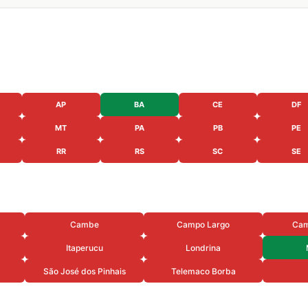
AP
BA
CE
DF
MT
PA
PB
PE
RR
RS
SC
SE
Cambe
Campo Largo
Cam
Itaperucu
Londrina
São José dos Pinhais
Telemaco Borba