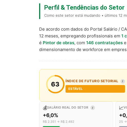
Perfil & Tendências do Setor
Como este setor está mudando • últimos 12 me
De acordo com dados do Portal Salário / C
12 meses, empregando profissionais em
1 
é
Pintor de obras
, com
146 contratações
e
dimensionamento de workforce em empresa
ÍNDICE DE FUTURO SETORIAL
I
63
ESTÁVEL
💰
📈
SALÁRIO REAL DO SETOR
V
I
+6,0%
+0
R$ 2.351 → R$ 2.492
25 →