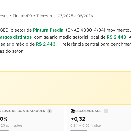
ses • Pinhais/PR • Trimestres: 07/2025 a 06/2026
AGED, o setor de
Pintura Predial
(CNAE 4330-4/04) movimento
cargos distintos
, com salário médio setorial local de
R$ 2.443
. 
 salário médio de
R$ 2.443
— referência central para benchmar
s do setor.
📚
OLUME DE CONTRATAÇÕES
ESCOLARIDADE
I
I
,0%
+0,32
 25 admissões
6,24 → 6,56 (índice)