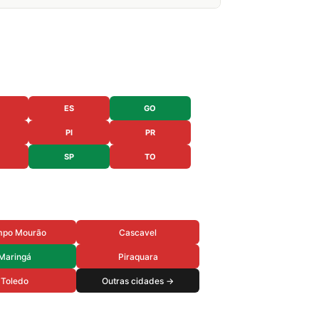
ES
GO
PI
PR
SP
TO
po Mourão
Cascavel
Maringá
Piraquara
Toledo
Outras cidades →