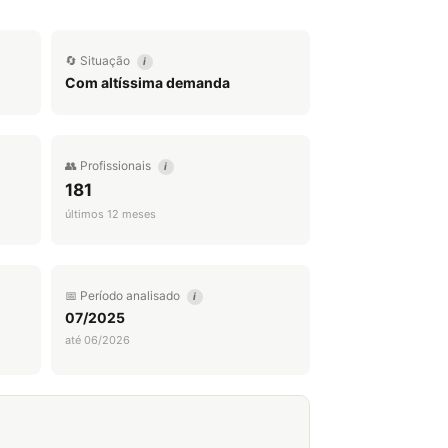
🔄 Situação
i
Com altíssima demanda
👥 Profissionais
i
181
últimos 12 meses
📅 Período analisado
i
07/2025
até 06/2026