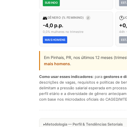
SUBINDO
EST
👥
🕐
GÊNERO (% FEMININO)
J
I
-4,0 p.p.
+0
0,0% mulheres no trimestre
44h 
MAIS HOMENS
EST
Em Pinhais, PR, nos últimos 12 meses (trime
mais homens
.
Como usar esses indicadores:
para
gestores e d
descrições de vagas, requisitos e políticas de be
delimitam a pressão salarial esperada em process
perfil etário e a diversidade de gênero antecip
com base nos microdados oficiais do CAGED/MTE
Metodologia — Perfil & Tendências Setoriais