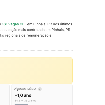
u
181 vagas CLT
em Pinhais, PR nos últimos
A ocupação mais contratada em Pinhais, PR
ks regionais de remuneração e
🎂
IDADE MÉDIA
I
+1,0 ano
34,2 → 35,2 anos