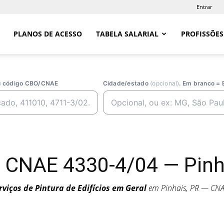
Entrar
PLANOS DE ACESSO
TABELA SALARIAL
PROFISSÕES
ou código CBO/CNAE
Cidade/estado
(opcional)
. Em branco = 
— CNAE 4330-4/04 — Pinh
rviços de Pintura de Edifícios em Geral
em Pinhais, PR — CN
4