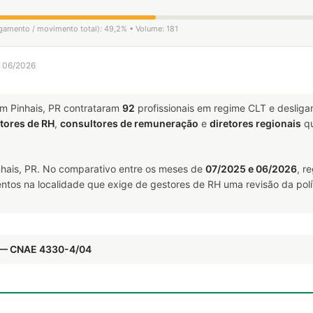
igamento / movimento total): 49,2% • Volume: 181
a 06/2026
m Pinhais, PR contrataram
92
profissionais em regime CLT e deslig
tores de RH
,
consultores de remuneração
e
diretores regionais
qu
hais, PR. No comparativo entre os meses de
07/2025 e 06/2026
, r
ntos na localidade que exige de gestores de RH uma revisão da polí
l — CNAE 4330-4/04