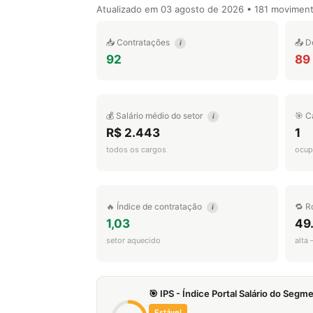
Atualizado em
03 agosto de 2026
• 181 movimen
📥 Contratações
📤 D
i
92
89
💰 Salário médio do setor
🎯 C
i
R$ 2.443
1
todos os cargos
ocup
🔥 Índice de contratação
🔁 R
i
1,03
49
setor aquecido
alta
🎯 IPS - Índice Portal Salário do Seg
Estável