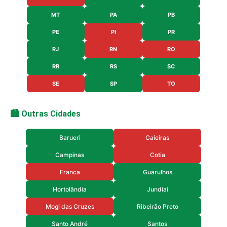
MT
PA
PB
PE
PI
PR
RJ
RN
RO
RR
RS
SC
SE
SP
TO
🏙️ Outras Cidades
Barueri
Caieiras
Campinas
Cotia
Franca
Guarulhos
Hortolândia
Jundiaí
Mogi das Cruzes
Ribeirão Preto
Santo André
Santos