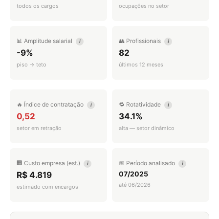
todos os cargos
ocupações no setor
📊 Amplitude salarial
👥 Profissionais
i
i
-9%
82
piso → teto
últimos 12 meses
🔥 Índice de contratação
🔁 Rotatividade
i
i
0,52
34.1%
setor em retração
alta — setor dinâmico
🏢 Custo empresa (est.)
📅 Período analisado
i
i
07/2025
R$ 4.819
até 06/2026
estimado com encargos