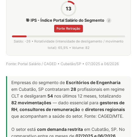
13
🎯 IPS - Índice Portal Salário do Segmento
i
Forte Retração
Saldo: -26 • Rotatividade (intensidade de desligamento / movimento
total): 65,9% • Volume: 82
Fonte: Portal Salário / CAGED • Cubatão/SP • 07/2025 a 06/2026
Empresas do segmento de
Escritórios de Engenharia
em Cubatão, SP contrataram
28
profissionais em regime
CLT e desligaram
54
nos últimos 12 meses, totalizando
82 movimentações
— dado essencial para
gestores de
RH
,
consultores de remuneração
e
diretores regionais
que acompanham a saúde do setor. Fonte: CAGED/MTE.
O setor está
com demanda restrita
em Cubatão, SP. No
comparativo entre os meses de
07/2025 e 06/2026
,