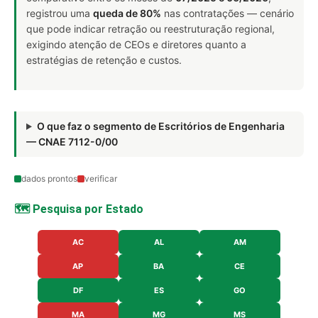
registrou uma
queda de 80%
nas contratações — cenário
que pode indicar retração ou reestruturação regional,
exigindo atenção de CEOs e diretores quanto a
estratégias de retenção e custos.
O que faz o segmento de Escritórios de Engenharia
— CNAE 7112-0/00
dados prontos
verificar
🗺️ Pesquisa por Estado
AC
AL
AM
AP
BA
CE
DF
ES
GO
MA
MG
MS