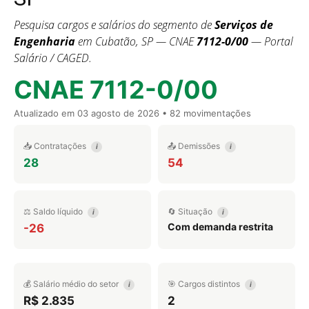
Pesquisa cargos e salários do segmento de
Serviços de
Engenharia
em Cubatão, SP — CNAE
7112-0/00
— Portal
Salário / CAGED.
CNAE 7112-0/00
Atualizado em
03 agosto de 2026
• 82 movimentações
📥 Contratações
📤 Demissões
i
i
28
54
⚖️ Saldo líquido
🔄 Situação
i
i
Com demanda restrita
-26
💰 Salário médio do setor
🎯 Cargos distintos
i
i
R$ 2.835
2