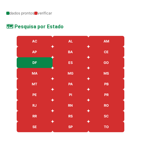
dados prontos
verificar
🗺️ Pesquisa por Estado
AC
AL
AM
AP
BA
CE
DF
ES
GO
MA
MG
MS
MT
PA
PB
PE
PI
PR
RJ
RN
RO
RR
RS
SC
SE
SP
TO