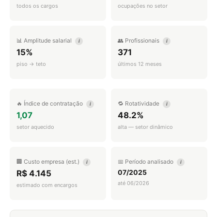
todos os cargos
ocupações no setor
📊 Amplitude salarial
👥 Profissionais
i
i
15%
371
piso → teto
últimos 12 meses
🔥 Índice de contratação
🔁 Rotatividade
i
i
1,07
48.2%
setor aquecido
alta — setor dinâmico
🏢 Custo empresa (est.)
📅 Período analisado
i
i
07/2025
R$ 4.145
até 06/2026
estimado com encargos