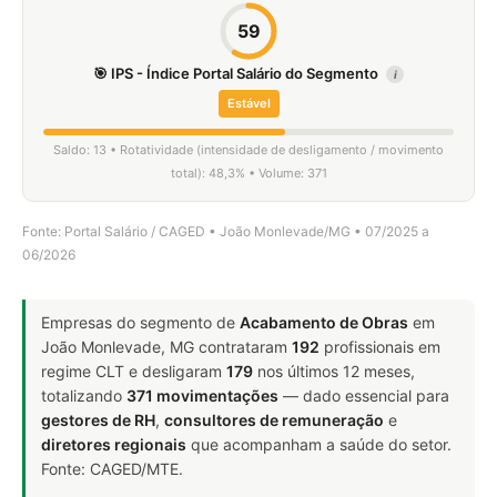
59
🎯 IPS - Índice Portal Salário do Segmento
i
Estável
Saldo: 13 • Rotatividade (intensidade de desligamento / movimento
total): 48,3% • Volume: 371
Fonte: Portal Salário / CAGED • João Monlevade/MG • 07/2025 a
06/2026
Empresas do segmento de
Acabamento de Obras
em
João Monlevade, MG contrataram
192
profissionais em
regime CLT e desligaram
179
nos últimos 12 meses,
totalizando
371 movimentações
— dado essencial para
gestores de RH
,
consultores de remuneração
e
diretores regionais
que acompanham a saúde do setor.
Fonte: CAGED/MTE.