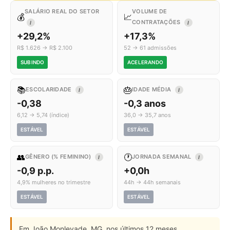
SALÁRIO REAL DO SETOR
VOLUME DE
💰
📈
CONTRATAÇÕES
I
I
+29,2%
+17,3%
R$ 1.626 → R$ 2.100
52 → 61 admissões
SUBINDO
ACELERANDO
📚
🎂
ESCOLARIDADE
IDADE MÉDIA
I
I
-0,38
-0,3 anos
6,12 → 5,74 (índice)
36,0 → 35,7 anos
ESTÁVEL
ESTÁVEL
👥
🕐
GÊNERO (% FEMININO)
JORNADA SEMANAL
I
I
-0,9 p.p.
+0,0h
4,9% mulheres no trimestre
44h → 44h semanais
ESTÁVEL
ESTÁVEL
Em João Monlevade, MG, nos últimos 12 meses