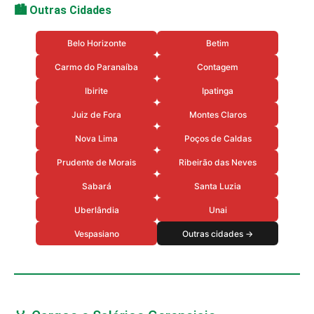
🏙️ Outras Cidades
Belo Horizonte
Betim
Carmo do Paranaíba
Contagem
Ibirite
Ipatinga
Juiz de Fora
Montes Claros
Nova Lima
Poços de Caldas
Prudente de Morais
Ribeirão das Neves
Sabará
Santa Luzia
Uberlândia
Unai
Vespasiano
Outras cidades →