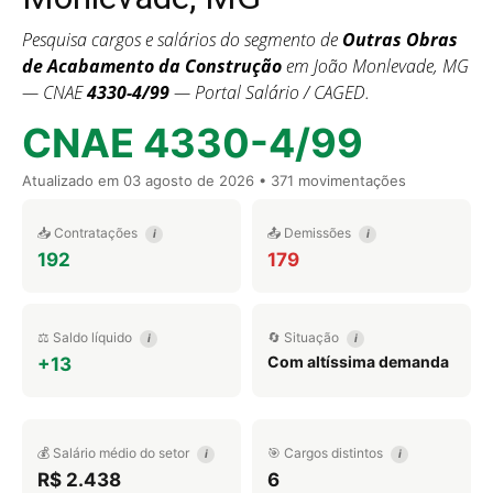
Pesquisa cargos e salários do segmento de
Outras Obras
de Acabamento da Construção
em João Monlevade, MG
— CNAE
4330-4/99
— Portal Salário / CAGED.
CNAE 4330-4/99
Atualizado em
03 agosto de 2026
• 371 movimentações
📥 Contratações
📤 Demissões
i
i
192
179
⚖️ Saldo líquido
🔄 Situação
i
i
Com altíssima demanda
+13
💰 Salário médio do setor
🎯 Cargos distintos
i
i
R$ 2.438
6