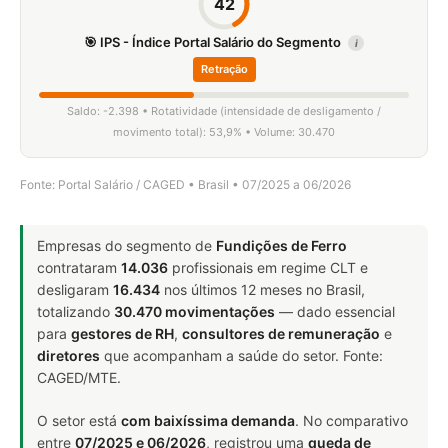
42
🎯 IPS - Índice Portal Salário do Segmento
i
Retração
Saldo: -2.398 • Rotatividade (intensidade de desligamento /
movimento total): 53,9% • Volume: 30.470
Fonte: Portal Salário / CAGED • Brasil • 07/2025 a 06/2026
Empresas do segmento de
Fundições de Ferro
contrataram
14.036
profissionais em regime CLT e
desligaram
16.434
nos últimos 12 meses no Brasil,
totalizando
30.470 movimentações
— dado essencial
para
gestores de RH
,
consultores de remuneração
e
diretores
que acompanham a saúde do setor. Fonte:
CAGED/MTE.
O setor está
com baixíssima demanda
. No comparativo
entre
07/2025 e 06/2026
, registrou uma
queda de