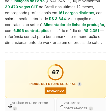
de
Fundições de Ferro
(CNAE 2451-2/00) movimentou
30.470 vagas CLT
no Brasil nos últimos 12 meses,
empregando profissionais em
161 cargos distintos
, com
salário médio setorial de
R$ 3.844
. A ocupação mais
contratada no setor é
Alimentador de linha de produção
,
com
6.596 contratações
e salário médio de
R$ 2.351
—
referência central para benchmarks de remuneração e
dimensionamento de workforce em empresas do setor.
67
ÍNDICE DE FUTURO SETORIAL
I
EVOLUINDO
SALÁRIO REAL DO SETOR
VOLUME DE
💰
📈
CONTRATAÇÕES
I
I