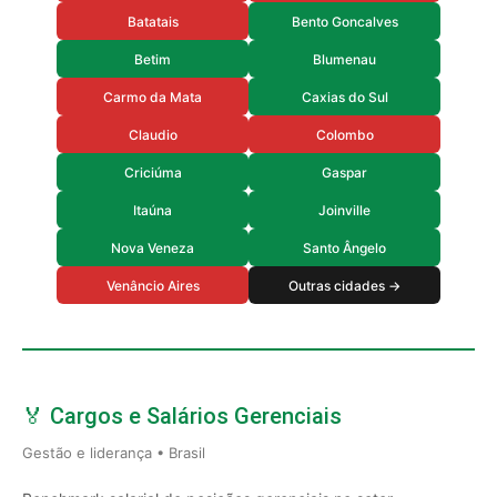
Batatais
Bento Goncalves
Betim
Blumenau
Carmo da Mata
Caxias do Sul
Claudio
Colombo
Criciúma
Gaspar
Itaúna
Joinville
Nova Veneza
Santo Ângelo
Venâncio Aires
Outras cidades →
🏅 Cargos e Salários Gerenciais
Gestão e liderança • Brasil