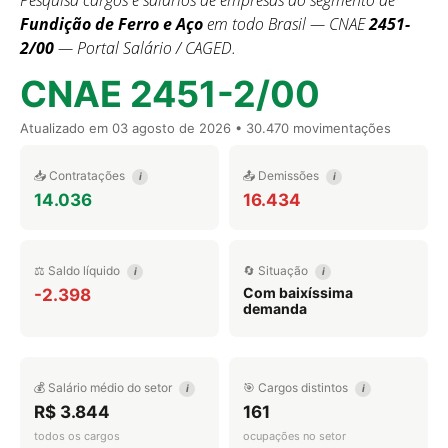
Pesquisa cargos e salários de empresas do segmento de
Fundição de Ferro e Aço
em todo Brasil — CNAE
2451-
2/00
— Portal Salário / CAGED.
CNAE 2451-2/00
Atualizado em
03 agosto de 2026
• 30.470 movimentações
📥 Contratações
📤 Demissões
i
i
14.036
16.434
⚖️ Saldo líquido
🔄 Situação
i
i
Com baixíssima
-2.398
demanda
💰 Salário médio do setor
🎯 Cargos distintos
i
i
R$ 3.844
161
todos os cargos
ocupações no setor