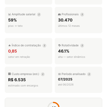
📊 Amplitude salarial
👥 Profissionais
i
i
59%
30.470
piso → teto
últimos 12 meses
🔥 Índice de contratação
🔁 Rotatividade
i
i
0,85
46.1%
setor em retração
alta — setor dinâmico
🏢 Custo empresa (est.)
📅 Período analisado
i
i
07/2025
R$ 6.535
até 06/2026
estimado com encargos