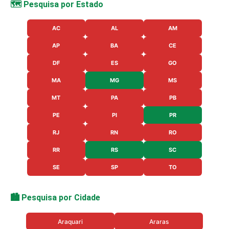
🗺️ Pesquisa por Estado
AC
AL
AM
AP
BA
CE
DF
ES
GO
MA
MG
MS
MT
PA
PB
PE
PI
PR
RJ
RN
RO
RR
RS
SC
SE
SP
TO
🏙️ Pesquisa por Cidade
Araquari
Araras