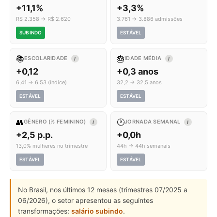
+11,1%
+3,3%
R$ 2.358 → R$ 2.620
3.761 → 3.886 admissões
SUBINDO
ESTÁVEL
📚
🎂
ESCOLARIDADE
IDADE MÉDIA
I
I
+0,12
+0,3 anos
6,41 → 6,53 (índice)
32,2 → 32,5 anos
ESTÁVEL
ESTÁVEL
👥
🕐
GÊNERO (% FEMININO)
JORNADA SEMANAL
I
I
+2,5 p.p.
+0,0h
13,0% mulheres no trimestre
44h → 44h semanais
ESTÁVEL
ESTÁVEL
No Brasil, nos últimos 12 meses (trimestres 07/2025 a
06/2026), o setor apresentou as seguintes
transformações:
salário subindo
.