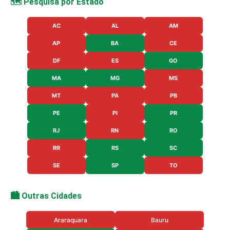
🗺️ Pesquisa por Estado
AC
AL
AM
AP
BA
CE
DF
ES
GO
MA
MG
MS
MT
PA
PB
PE
PI
PR
RJ
RN
RO
RR
RS
SC
SE
SP
TO
🏙️ Outras Cidades
Araraquara
Bauru