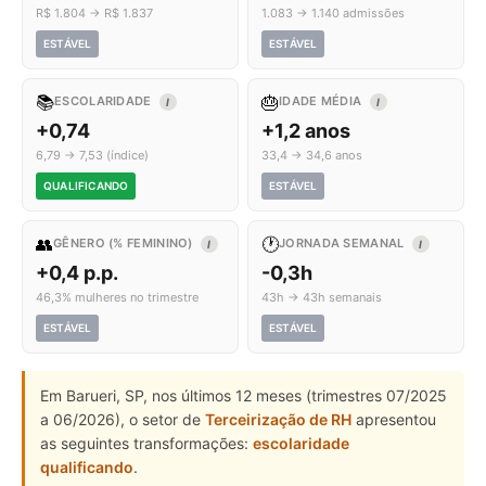
R$ 1.804 → R$ 1.837
1.083 → 1.140 admissões
ESTÁVEL
ESTÁVEL
📚
🎂
ESCOLARIDADE
IDADE MÉDIA
I
I
+0,74
+1,2 anos
6,79 → 7,53 (índice)
33,4 → 34,6 anos
QUALIFICANDO
ESTÁVEL
👥
🕐
GÊNERO (% FEMININO)
JORNADA SEMANAL
I
I
+0,4 p.p.
-0,3h
46,3% mulheres no trimestre
43h → 43h semanais
ESTÁVEL
ESTÁVEL
Em Barueri, SP, nos últimos 12 meses (trimestres 07/2025
a 06/2026), o setor de
Terceirização de RH
apresentou
as seguintes transformações:
escolaridade
qualificando
.