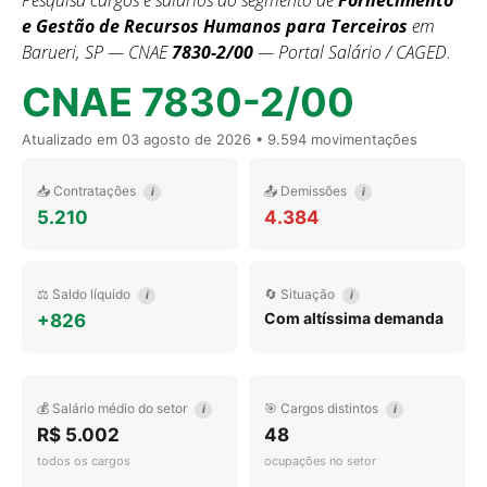
Pesquisa cargos e salários do segmento de
Fornecimento
e Gestão de Recursos Humanos para Terceiros
em
Barueri, SP — CNAE
7830-2/00
— Portal Salário / CAGED.
CNAE 7830-2/00
Atualizado em
03 agosto de 2026
• 9.594 movimentações
📥 Contratações
📤 Demissões
i
i
5.210
4.384
⚖️ Saldo líquido
🔄 Situação
i
i
Com altíssima demanda
+826
💰 Salário médio do setor
🎯 Cargos distintos
i
i
R$ 5.002
48
todos os cargos
ocupações no setor