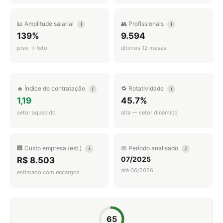
📊 Amplitude salarial
👥 Profissionais
i
i
139%
9.594
piso → teto
últimos 12 meses
🔥 Índice de contratação
🔁 Rotatividade
i
i
1,19
45.7%
setor aquecido
alta — setor dinâmico
🏢 Custo empresa (est.)
📅 Período analisado
i
i
07/2025
R$ 8.503
até 06/2026
estimado com encargos
65