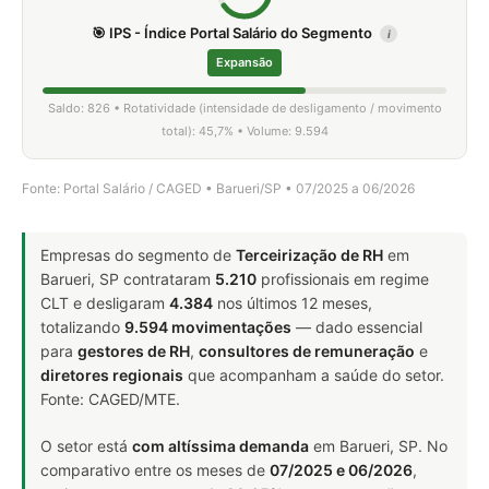
🎯 IPS - Índice Portal Salário do Segmento
i
Expansão
Saldo: 826 • Rotatividade (intensidade de desligamento / movimento
total): 45,7% • Volume: 9.594
Fonte: Portal Salário / CAGED • Barueri/SP • 07/2025 a 06/2026
Empresas do segmento de
Terceirização de RH
em
Barueri, SP contrataram
5.210
profissionais em regime
CLT e desligaram
4.384
nos últimos 12 meses,
totalizando
9.594 movimentações
— dado essencial
para
gestores de RH
,
consultores de remuneração
e
diretores regionais
que acompanham a saúde do setor.
Fonte: CAGED/MTE.
O setor está
com altíssima demanda
em Barueri, SP. No
comparativo entre os meses de
07/2025 e 06/2026
,