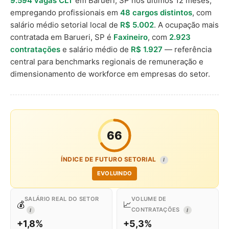
9.594 vagas CLT
em Barueri, SP nos últimos 12 meses,
empregando profissionais em
48 cargos distintos
, com
salário médio setorial local de
R$ 5.002
. A ocupação mais
contratada em Barueri, SP é
Faxineiro
, com
2.923
contratações
e salário médio de
R$ 1.927
— referência
central para benchmarks regionais de remuneração e
dimensionamento de workforce em empresas do setor.
66
ÍNDICE DE FUTURO SETORIAL
I
EVOLUINDO
SALÁRIO REAL DO SETOR
VOLUME DE
💰
📈
CONTRATAÇÕES
I
I
+1,8%
+5,3%