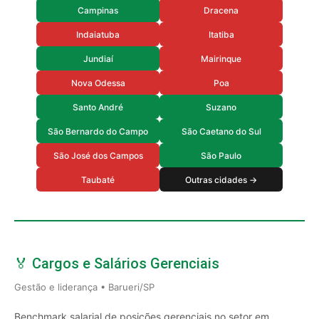
Campinas
Dracena
Indaiatuba
Itatiba
Jundiaí
Mairinque
Nova Odessa
Poa
Santo André
Suzano
São Bernardo do Campo
São Caetano do Sul
São José dos Campos
São Paulo
Taubaté
Outras cidades →
🏅 Cargos e Salários Gerenciais
Gestão e liderança • Barueri/SP
Benchmark salarial de posições gerenciais no setor em