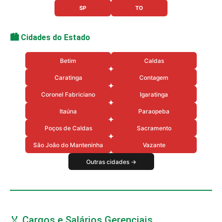
SP
TO
🏙️ Cidades do Estado
Betim
Caldas
Caratinga
Contagem
Coronel Fabriciano
Igaratinga
Itaúna
Paraopeba
Poços de Caldas
Sacramento
São João do Manteninha
Vazante
Outras cidades →
🏅 Cargos e Salários Gerenciais