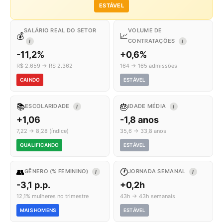
ESTÁVEL
SALÁRIO REAL DO SETOR
VOLUME DE
💰
📈
CONTRATAÇÕES
I
I
-11,2%
+0,6%
R$ 2.659 → R$ 2.362
164 → 165 admissões
CAINDO
ESTÁVEL
📚
🎂
ESCOLARIDADE
IDADE MÉDIA
I
I
+1,06
-1,8 anos
7,22 → 8,28 (índice)
35,6 → 33,8 anos
QUALIFICANDO
ESTÁVEL
👥
🕐
GÊNERO (% FEMININO)
JORNADA SEMANAL
I
I
-3,1 p.p.
+0,2h
12,1% mulheres no trimestre
43h → 43h semanais
MAIS HOMENS
ESTÁVEL