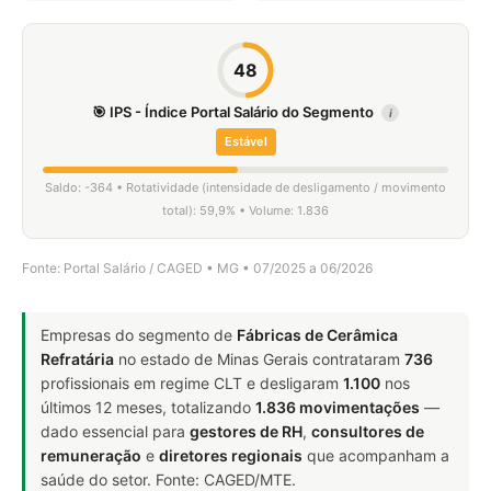
48
🎯 IPS - Índice Portal Salário do Segmento
i
Estável
Saldo: -364 • Rotatividade (intensidade de desligamento / movimento
total): 59,9% • Volume: 1.836
Fonte: Portal Salário / CAGED • MG • 07/2025 a 06/2026
Empresas do segmento de
Fábricas de Cerâmica
Refratária
no estado de Minas Gerais contrataram
736
profissionais em regime CLT e desligaram
1.100
nos
últimos 12 meses, totalizando
1.836 movimentações
—
dado essencial para
gestores de RH
,
consultores de
remuneração
e
diretores regionais
que acompanham a
saúde do setor. Fonte: CAGED/MTE.