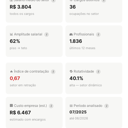
i
i
R$ 3.804
36
todos os cargos
ocupações no setor
📊 Amplitude salarial
👥 Profissionais
i
i
62%
1.836
piso → teto
últimos 12 meses
🔥 Índice de contratação
🔁 Rotatividade
i
i
0,67
40.1%
setor em retração
alta — setor dinâmico
🏢 Custo empresa (est.)
📅 Período analisado
i
i
07/2025
R$ 6.467
até 06/2026
estimado com encargos