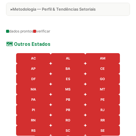
Metodologia — Perfil & Tendências Setoriais
dados prontos
verificar
🗺️ Outros Estados
AC
AL
AM
AP
BA
CE
DF
ES
GO
MA
MS
MT
PA
PB
PE
PI
PR
RJ
RN
RO
RR
RS
SC
SE