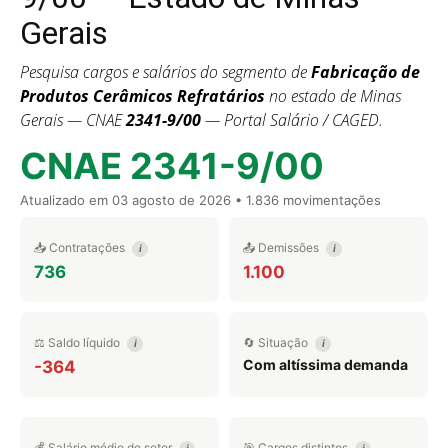
Gerais
Pesquisa cargos e salários do segmento de
Fabricação de
Produtos Cerâmicos Refratários
no estado de Minas
Gerais — CNAE
2341-9/00
— Portal Salário / CAGED.
CNAE 2341-9/00
Atualizado em
03 agosto de 2026
• 1.836 movimentações
📥 Contratações
📤 Demissões
i
i
736
1.100
⚖️ Saldo líquido
🔄 Situação
i
i
Com altíssima demanda
-364
💰 Salário médio do setor
🎯 Cargos distintos