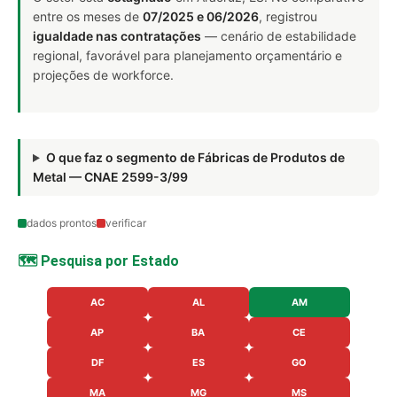
entre os meses de
07/2025 e 06/2026
, registrou
igualdade nas contratações
— cenário de estabilidade
regional, favorável para planejamento orçamentário e
projeções de workforce.
O que faz o segmento de Fábricas de Produtos de
Metal — CNAE 2599-3/99
dados prontos
verificar
🗺️ Pesquisa por Estado
AC
AL
AM
AP
BA
CE
DF
ES
GO
MA
MG
MS