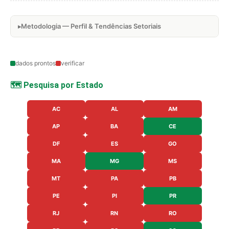
Metodologia — Perfil & Tendências Setoriais
dados prontos
verificar
🗺️ Pesquisa por Estado
AC
AL
AM
AP
BA
CE
DF
ES
GO
MA
MG
MS
MT
PA
PB
PE
PI
PR
RJ
RN
RO