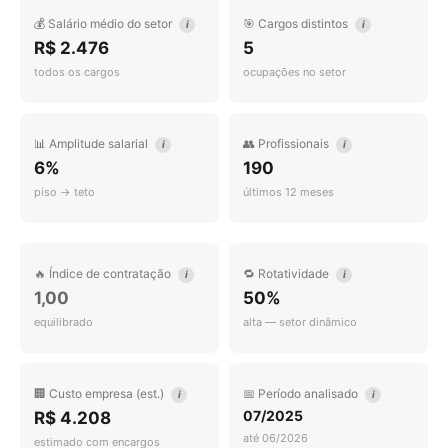
💰 Salário médio do setor
🎯 Cargos distintos
i
i
R$ 2.476
5
todos os cargos
ocupações no setor
📊 Amplitude salarial
👥 Profissionais
i
i
6%
190
piso → teto
últimos 12 meses
🔥 Índice de contratação
🔁 Rotatividade
i
i
1,00
50%
equilibrado
alta — setor dinâmico
🏢 Custo empresa (est.)
📅 Período analisado
i
i
07/2025
R$ 4.208
até 06/2026
estimado com encargos