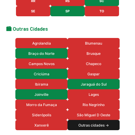
RR
RS
SC
SE
SP
TO
🏙️ Outras Cidades
Agrolandia
Blumenau
Braço do Norte
Brusque
Campos Novos
Chapeco
Criciúma
Gaspar
Ibirama
Jaraguá do Sul
Joinville
Lages
Morro da Fumaça
Rio Negrinho
Siderópolis
São Miguel D Oeste
Xanxerê
Outras cidades →