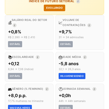
ÍNDICE DE FUTURO SETORIAL
I
EVOLUINDO
SALÁRIO REAL DO SETOR
VOLUME DE
💰
📈
CONTRATAÇÕES
I
I
+0,8%
+9,7%
R$ 2.390 → R$ 2.410
31 → 34 admissões
ESTÁVEL
ESTÁVEL
📚
🎂
ESCOLARIDADE
IDADE MÉDIA
I
I
+0,12
-5,8 anos
6,94 → 7,06 (índice)
32,1 → 26,3 anos
ESTÁVEL
REJUVENESCENDO
👥
🕐
GÊNERO (% FEMININO)
JORNADA SEMANAL
I
I
+8,0 p.p.
+0,0h
17,7% mulheres no trimestre
44h → 44h semanais
MAIS MULHERES
ESTÁVEL