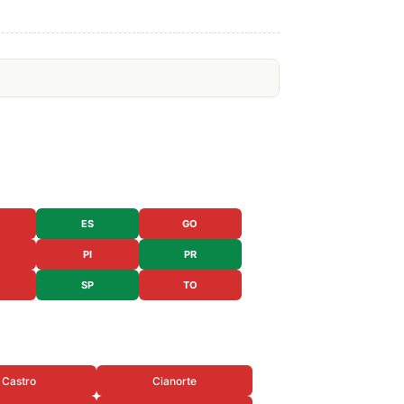
ES
GO
PI
PR
SP
TO
Castro
Cianorte