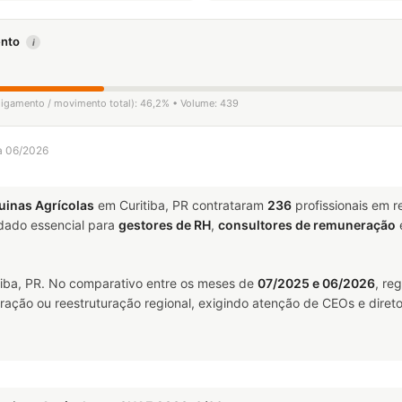
mento
i
sligamento / movimento total): 46,2% • Volume: 439
 a 06/2026
uinas Agrícolas
em Curitiba, PR contrataram
236
profissionais em 
ado essencial para
gestores de RH
,
consultores de remuneração
iba, PR. No comparativo entre os meses de
07/2025 e 06/2026
, re
ração ou reestruturação regional, exigindo atenção de CEOs e direto