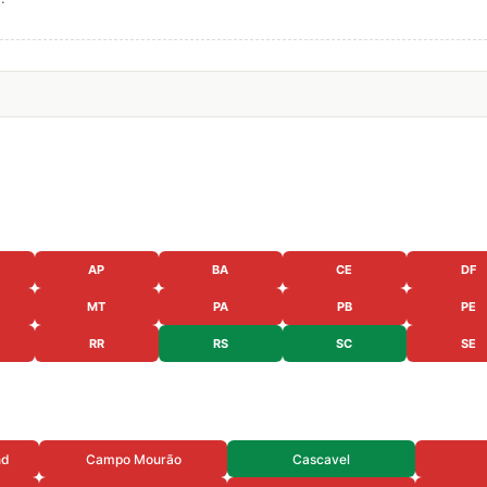
AP
BA
CE
DF
MT
PA
PB
PE
RR
RS
SC
SE
nd
Campo Mourão
Cascavel