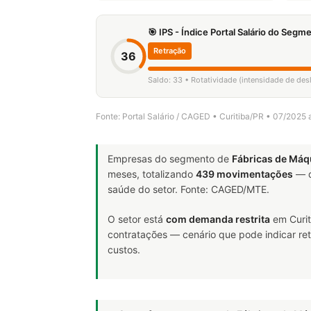
🎯 IPS - Índice Portal Salário do Seg
Retração
36
Saldo: 33 • Rotatividade (intensidade de de
Fonte: Portal Salário / CAGED • Curitiba/PR • 07/2025
Empresas do segmento de
Fábricas de Máq
meses, totalizando
439 movimentações
— d
saúde do setor. Fonte: CAGED/MTE.
O setor está
com demanda restrita
em Curit
contratações — cenário que pode indicar ret
custos.