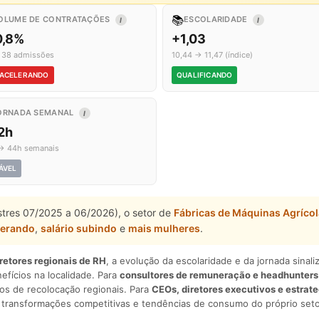
📚
OLUME DE CONTRATAÇÕES
ESCOLARIDADE
I
I
0,8%
+1,03
 38 admissões
10,44 → 11,47 (índice)
ACELERANDO
QUALIFICANDO
ORNADA SEMANAL
I
2h
→ 44h semanais
ÁVEL
estres 07/2025 a 06/2026), o setor de
Fábricas de Máquinas Agríco
lerando
,
salário subindo
e
mais mulheres
.
iretores regionais de RH
, a evolução da escolaridade e da jornada sina
nefícios na localidade. Para
consultores de remuneração e headhunters
os de recolocação regionais. Para
CEOs, diretores executivos e estrat
am transformações competitivas e tendências de consumo do próprio seto
.