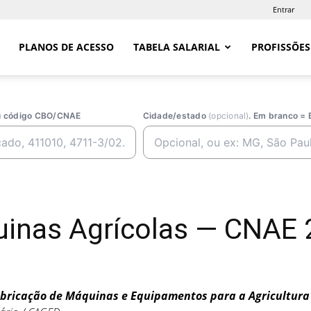
Entrar
PLANOS DE ACESSO
TABELA SALARIAL
PROFISSÕES
ou código CBO/CNAE
Cidade/estado
(opcional)
. Em branco = 
uinas Agrícolas — CNAE
bricação de Máquinas e Equipamentos para a Agricultura e