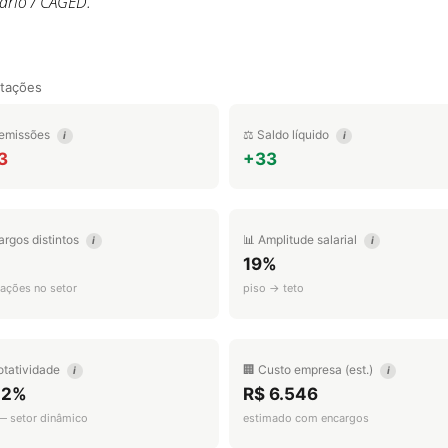
ário / CAGED.
0
tações
emissões
⚖️ Saldo líquido
i
i
3
+33
argos distintos
📊 Amplitude salarial
i
i
19%
ações no setor
piso → teto
otatividade
🏢 Custo empresa (est.)
i
i
.2%
R$ 6.546
 — setor dinâmico
estimado com encargos