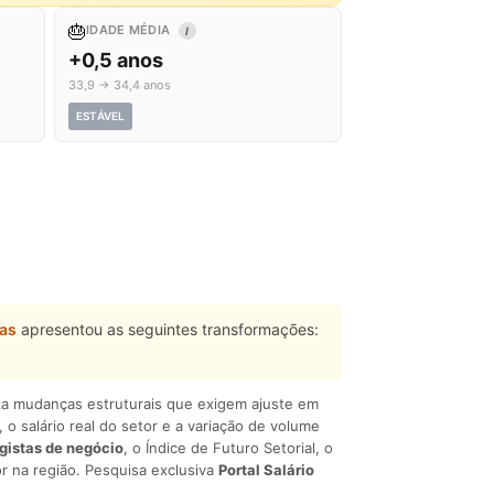
🎂
IDADE MÉDIA
I
+0,5 anos
33,9 → 34,4 anos
ESTÁVEL
las
apresentou as seguintes transformações:
liza mudanças estruturais que exigem ajuste em
, o salário real do setor e a variação de volume
egistas de negócio
, o Índice de Futuro Setorial, o
r na região. Pesquisa exclusiva
Portal Salário