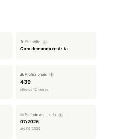
🔄 Situação
i
Com demanda restrita
👥 Profissionais
i
439
últimos 12 meses
📅 Período analisado
i
07/2025
até 06/2026