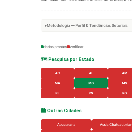
Metodologia — Perfil & Tendências Setoriais
dados prontos
verificar
🗺️ Pesquisa por Estado
AC
AL
AM
MA
MG
MS
RJ
RN
RO
🏙️ Outras Cidades
Apucarana
Assis Chateaubria