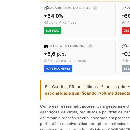
💰
📈
SALÁRIO REAL DO SETOR
V
I
+54,0%
-6
R$ 3.045 → R$ 4.690
97 →
SUBINDO
DES
👥
🕐
GÊNERO (% FEMININO)
J
I
+5,6 p.p.
-0,
21,1% mulheres no trimestre
44h 
MAIS MULHERES
EST
Em Curitiba, PR, nos últimos 12 meses (trim
escolaridade qualificando
,
volume desace
Como usar esses indicadores:
para
gestores e d
descrições de vagas, requisitos e políticas de be
delimitam a pressão salarial esperada em process
perfil etário e a diversidade de gênero antecip
com base nos microdados oficiais do CAGED/MTE