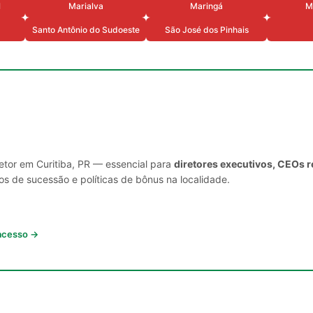
l
Marialva
Maringá
M
Santo Antônio do Sudoeste
São José dos Pinhais
etor em Curitiba, PR — essencial para
diretores executivos, CEOs r
s de sucessão e políticas de bônus na localidade.
 acesso →