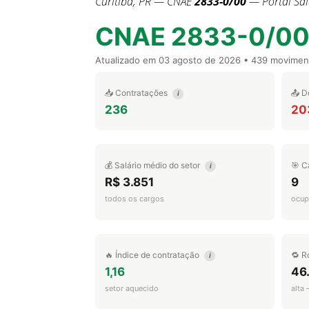
Curitiba, PR — CNAE
2833-0/00
— Portal Sal
CNAE 2833-0/0
Atualizado em
03 agosto de 2026
• 439 movimen
📥 Contratações
📤 D
i
236
20
💰 Salário médio do setor
🎯 C
i
R$ 3.851
9
todos os cargos
ocup
🔥 Índice de contratação
🔁 R
i
1,16
46
setor aquecido
alta