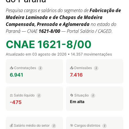
Pesquisa cargos e salários do segmento de
Fabricação de
Madeira Laminada e de Chapas de Madeira
Compensada, Prensada e Aglomerada
no estado do
Paraná — CNAE
1621-8/00
— Portal Salário / CAGED.
CNAE 1621-8/00
Atualizado em
03 agosto de 2026
• 14.357 movimentações
📥 Contratações
📤 Demissões
i
i
6.941
7.416
⚖️ Saldo líquido
🔄 Situação
i
i
Em alta
-475
💰 Salário médio do setor
🎯 Cargos distintos
i
i