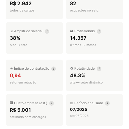
R$ 2.942
82
todos os cargos
ocupações no setor
📊 Amplitude salarial
👥 Profissionais
i
i
38%
14.357
piso → teto
últimos 12 meses
🔥 Índice de contratação
🔁 Rotatividade
i
i
0,94
48.3%
setor em retração
alta — setor dinâmico
🏢 Custo empresa (est.)
📅 Período analisado
i
i
07/2025
R$ 5.001
até 06/2026
estimado com encargos