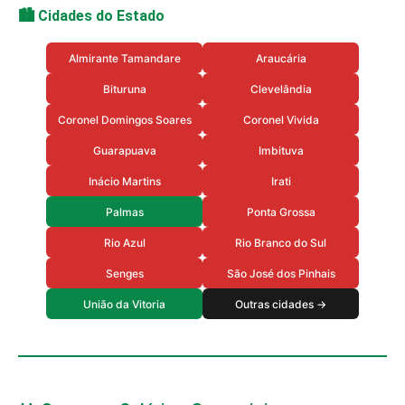
🏙️ Cidades do Estado
Almirante Tamandare
Araucária
Bituruna
Clevelândia
Coronel Domingos Soares
Coronel Vivida
Guarapuava
Imbituva
Inácio Martins
Irati
Palmas
Ponta Grossa
Rio Azul
Rio Branco do Sul
Senges
São José dos Pinhais
União da Vitoria
Outras cidades →