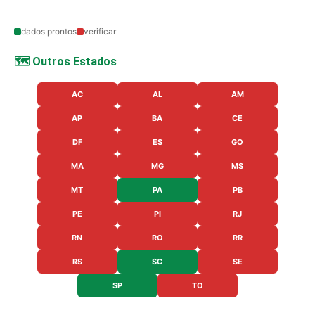
dados prontos
verificar
🗺️ Outros Estados
AC
AL
AM
AP
BA
CE
DF
ES
GO
MA
MG
MS
MT
PA
PB
PE
PI
RJ
RN
RO
RR
RS
SC
SE
SP
TO