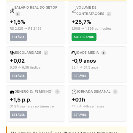
SALÁRIO REAL DO SETOR
VOLUME DE
💰
📈
CONTRATAÇÕES
I
I
+1,5%
+25,7%
R$ 2.125 → R$ 2.156
1.508 → 1.895 admissões
ESTÁVEL
ACELERANDO
📚
🎂
ESCOLARIDADE
IDADE MÉDIA
I
I
+0,02
-0,9 anos
6,36 → 6,38 (índice)
32,4 → 31,5 anos
ESTÁVEL
ESTÁVEL
👥
🕐
GÊNERO (% FEMININO)
JORNADA SEMANAL
I
I
+1,5 p.p.
+0,1h
31,9% mulheres no trimestre
44h → 44h semanais
ESTÁVEL
ESTÁVEL