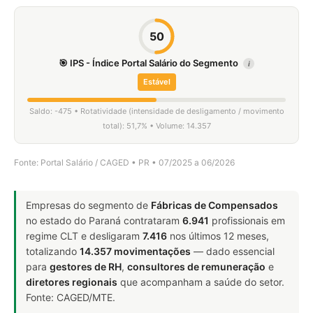
50
🎯 IPS - Índice Portal Salário do Segmento
i
Estável
Saldo: -475 • Rotatividade (intensidade de desligamento / movimento
total): 51,7% • Volume: 14.357
Fonte: Portal Salário / CAGED • PR • 07/2025 a 06/2026
Empresas do segmento de
Fábricas de Compensados
no estado do Paraná contrataram
6.941
profissionais em
regime CLT e desligaram
7.416
nos últimos 12 meses,
totalizando
14.357 movimentações
— dado essencial
para
gestores de RH
,
consultores de remuneração
e
diretores regionais
que acompanham a saúde do setor.
Fonte: CAGED/MTE.