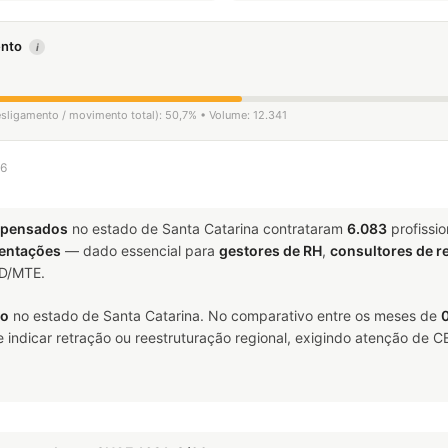
mento
i
esligamento / movimento total): 50,7% • Volume: 12.341
26
mpensados
no estado de Santa Catarina contrataram
6.083
profissi
entações
— dado essencial para
gestores de RH
,
consultores de 
ED/MTE.
do
no estado de Santa Catarina. No comparativo entre os meses de
indicar retração ou reestruturação regional, exigindo atenção de CE