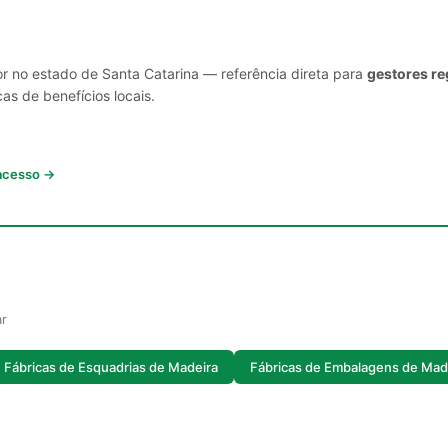
or no estado de Santa Catarina — referência direta para
gestores re
cas de benefícios locais.
 acesso →
ar
Fábricas de Esquadrias de Madeira
Fábricas de Embalagens de Mad