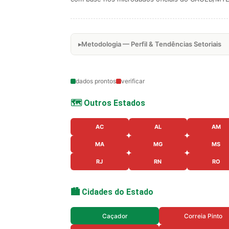
Metodologia — Perfil & Tendências Setoriais
dados prontos
verificar
🗺️ Outros Estados
AC
AL
AM
MA
MG
MS
RJ
RN
RO
🏙️ Cidades do Estado
Caçador
Correia Pinto