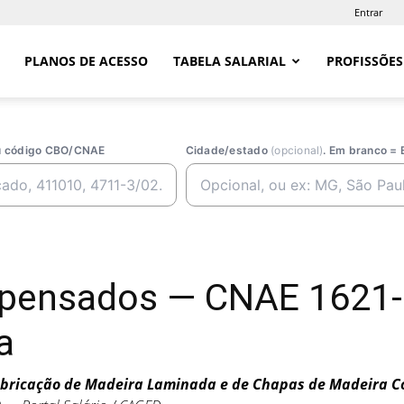
Entrar
PLANOS DE ACESSO
TABELA SALARIAL
PROFISSÕES
ou código CBO/CNAE
Cidade/estado
(opcional)
. Em branco = 
mpensados — CNAE 1621-
a
bricação de Madeira Laminada e de Chapas de Madeira 