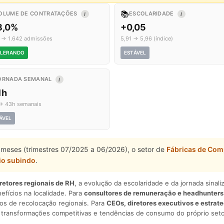
📚
OLUME DE CONTRATAÇÕES
ESCOLARIDADE
I
I
8,0%
+0,05
1 → 1.642 admissões
5,91 → 5,96 (índice)
LERANDO
ESTÁVEL
ORNADA SEMANAL
I
1h
→ 43h semanais
ÁVEL
 meses (trimestres 07/2025 a 06/2026), o setor de
Fábricas de Co
io subindo
.
iretores regionais de RH
, a evolução da escolaridade e da jornada sina
nefícios na localidade. Para
consultores de remuneração e headhunters
os de recolocação regionais. Para
CEOs, diretores executivos e estrat
am transformações competitivas e tendências de consumo do próprio seto
.