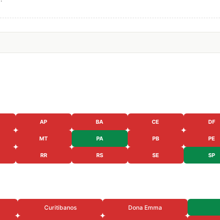
AP
BA
CE
DF
MT
PA
PB
PE
RR
RS
SE
SP
Curitibanos
Dona Emma