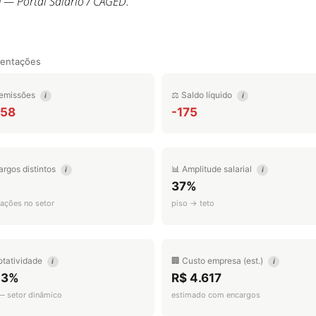
0
— Portal Salário / CAGED.
mentações
emissões
⚖️ Saldo líquido
i
i
258
-175
argos distintos
📊 Amplitude salarial
i
i
37%
ações no setor
piso → teto
otatividade
🏢 Custo empresa (est.)
i
i
.3%
R$ 4.617
 — setor dinâmico
estimado com encargos