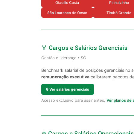
Otacílio Costa
Pinhalzinho
São Lourenco do Oeste
Timbó Grande
🏅 Cargos e Salários Gerenciais
Gestão e liderança • SC
Benchmark salarial de posições gerenciais no 
remuneração executiva
calibrarem pacotes de 
🔒
Ver salários gerenciais
Acesso exclusivo para assinantes.
Ver planos de
⚙️ Cargos e Salários Operacionais