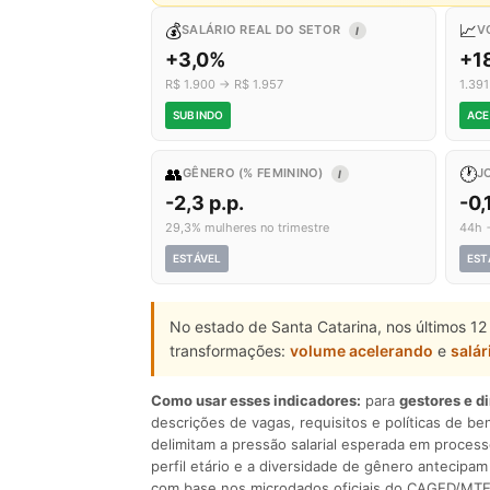
💰
📈
SALÁRIO REAL DO SETOR
V
I
+3,0%
+1
R$ 1.900 → R$ 1.957
1.39
SUBINDO
ACE
👥
🕐
GÊNERO (% FEMININO)
J
I
-2,3 p.p.
-0,
29,3% mulheres no trimestre
44h 
ESTÁVEL
EST
No estado de Santa Catarina, nos últimos 12
transformações:
volume acelerando
e
salár
Como usar esses indicadores:
para
gestores e d
descrições de vagas, requisitos e políticas de be
delimitam a pressão salarial esperada em process
perfil etário e a diversidade de gênero antecip
com base nos microdados oficiais do CAGED/MTE