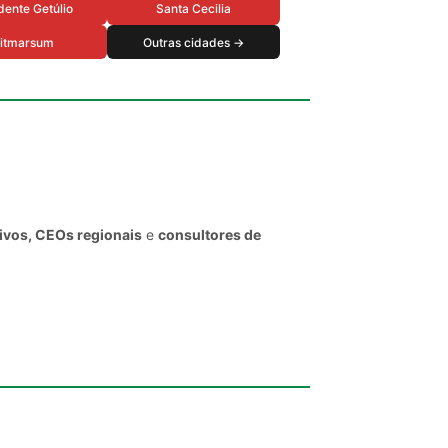
dente Getúlio
Santa Cecilia
itmarsum
Outras cidades →
tivos, CEOs regionais
e
consultores de