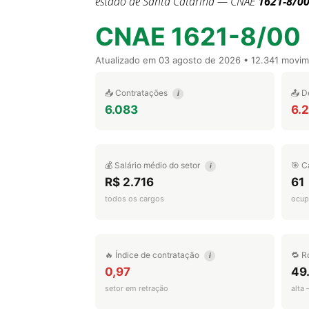
estado de Santa Catarina — CNAE
1621-8/0
CNAE 1621-8/00
Atualizado em
03 agosto de 2026
• 12.341 movi
📥 Contratações
📤 D
i
6.083
6.
💰 Salário médio do setor
🎯 C
i
R$ 2.716
61
todos os cargos
ocup
🔥 Índice de contratação
🔁 R
i
0,97
49
setor em retração
alta