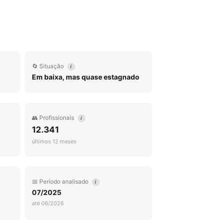
🔄 Situação
i
Em baixa, mas quase estagnado
👥 Profissionais
i
12.341
últimos 12 meses
📅 Período analisado
i
07/2025
até 06/2026