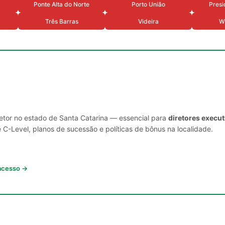
Ponte Alta do Norte
Porto União
Presi
Três Barras
Videira
W
setor no estado de Santa Catarina — essencial para
diretores execu
C-Level, planos de sucessão e políticas de bônus na localidade.
 acesso →