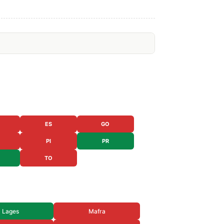
ES
GO
PI
PR
TO
Lages
Mafra