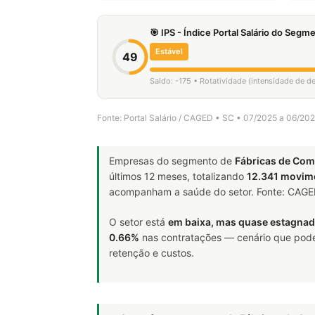
🎯 IPS - Índice Portal Salário do Seg
Estável
49
Saldo: -175 • Rotatividade (intensidade de d
Fonte: Portal Salário / CAGED • SC • 07/2025 a 06/20
Empresas do segmento de
Fábricas de Co
últimos 12 meses, totalizando
12.341 movim
acompanham a saúde do setor. Fonte: CAG
O setor está
em baixa, mas quase estagna
0.66%
nas contratações — cenário que pode 
retenção e custos.