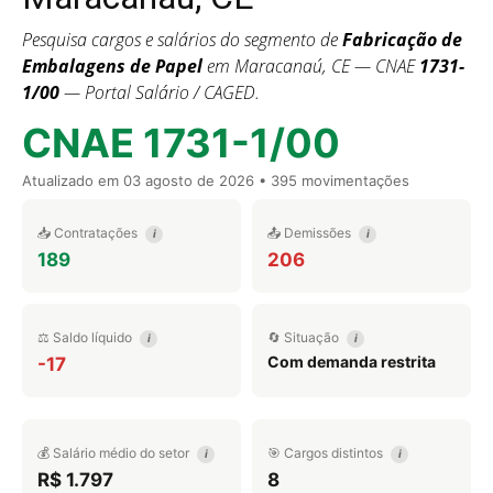
Pesquisa cargos e salários do segmento de
Fabricação de
Embalagens de Papel
em Maracanaú, CE — CNAE
1731-
1/00
— Portal Salário / CAGED.
CNAE 1731-1/00
Atualizado em
03 agosto de 2026
• 395 movimentações
📥 Contratações
📤 Demissões
i
i
189
206
⚖️ Saldo líquido
🔄 Situação
i
i
Com demanda restrita
-17
💰 Salário médio do setor
🎯 Cargos distintos
i
i
R$ 1.797
8