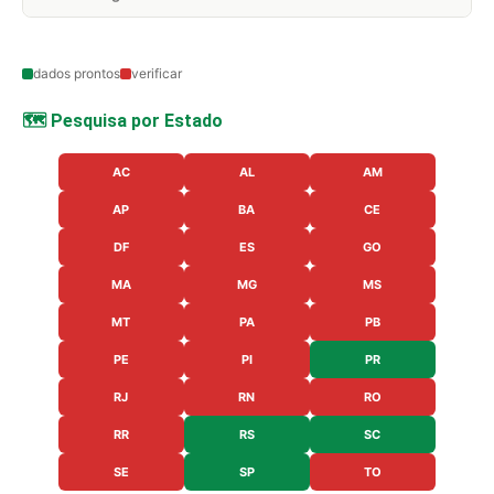
dados prontos
verificar
🗺️ Pesquisa por Estado
AC
AL
AM
AP
BA
CE
DF
ES
GO
MA
MG
MS
MT
PA
PB
PE
PI
PR
RJ
RN
RO
RR
RS
SC
SE
SP
TO