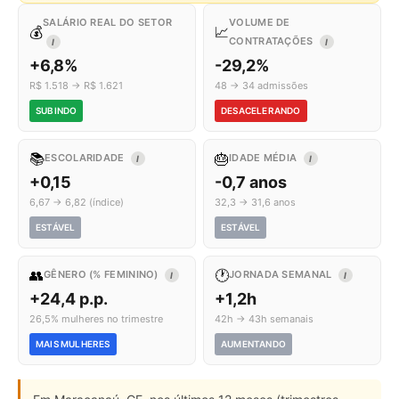
SALÁRIO REAL DO SETOR
VOLUME DE
💰
📈
CONTRATAÇÕES
I
I
+6,8%
-29,2%
R$ 1.518 → R$ 1.621
48 → 34 admissões
SUBINDO
DESACELERANDO
📚
🎂
ESCOLARIDADE
IDADE MÉDIA
I
I
+0,15
-0,7 anos
6,67 → 6,82 (índice)
32,3 → 31,6 anos
ESTÁVEL
ESTÁVEL
👥
🕐
GÊNERO (% FEMININO)
JORNADA SEMANAL
I
I
+24,4 p.p.
+1,2h
26,5% mulheres no trimestre
42h → 43h semanais
MAIS MULHERES
AUMENTANDO