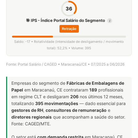
36
🎯 IPS - Índice Portal Salário do Segmento
i
Retração
Saldo: -17 • Rotatividade (intensidade de desligamento / movimento
total): 52,2% • Volume: 395
Fonte: Portal Salário / CAGED • Maracanaú/CE • 07/2025 a 06/2026
Empresas do segmento de
Fábricas de Embalagens de
Papel
em Maracanaú, CE contrataram
189
profissionais
em regime CLT e desligaram
206
nos últimos 12 meses,
totalizando
395 movimentações
— dado essencial para
gestores de RH
,
consultores de remuneração
e
diretores regionais
que acompanham a saúde do setor.
Fonte: CAGED/MTE.
O setor está
com demanda restrita
em Maracanaú, CE.