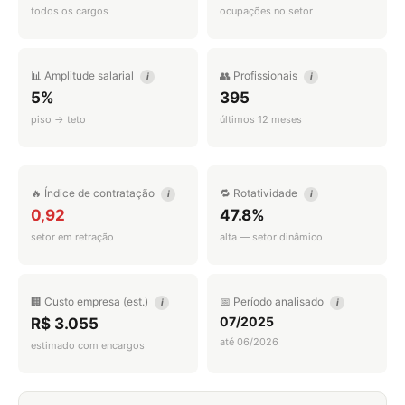
todos os cargos
ocupações no setor
📊 Amplitude salarial
👥 Profissionais
i
i
5%
395
piso → teto
últimos 12 meses
🔥 Índice de contratação
🔁 Rotatividade
i
i
0,92
47.8%
setor em retração
alta — setor dinâmico
🏢 Custo empresa (est.)
📅 Período analisado
i
i
07/2025
R$ 3.055
até 06/2026
estimado com encargos