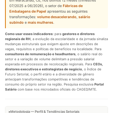
Em Maracanaú, CE, nos últimos 12 meses (trimestres
07/2025 a 06/2026), o setor de
Fábricas de
Embalagens de Papel
apresentou as seguintes
transformações:
volume desacelerando
,
salário
subindo
e
mais mulheres
.
Como usar esses indicadores:
para
gestores e diretores
regionais de RH
, a evolução da escolaridade e da jornada sinaliza
mudanças estruturais que exigem ajuste em descrições de
vagas, requisitos e políticas de benefícios na localidade. Para
consultores de remuneração e headhunters
, o salário real do
setor e a variação de volume delimitam a pressão salarial
esperada em processos de recolocação regionais. Para
CEOs,
diretores executivos e estrategistas de negócio
, o Índice de
Futuro Setorial, o perfil etário e a diversidade de gênero
antecipam transformações competitivas e tendências de
consumo do próprio setor na região. Pesquisa exclusiva
Portal
Salário
com base nos microdados oficiais do CAGED/MTE.
Metodologia — Perfil & Tendências Setoriais