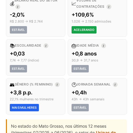
SALÁRIO REAL DO SETOR
VOLUME DE
💰
📈
CONTRATAÇÕES
I
I
-2,0%
+109,6%
R$ 2.800 → R$ 2.744
1.026 → 2.150 admissões
ESTÁVEL
ACELERANDO
📚
🎂
ESCOLARIDADE
IDADE MÉDIA
I
I
+0,03
+0,8 anos
7,74 → 7,77 (índice)
30,9 → 31,7 anos
ESTÁVEL
ESTÁVEL
👥
🕐
GÊNERO (% FEMININO)
JORNADA SEMANAL
I
I
+3,8 p.p.
+0,4h
22,1% mulheres no trimestre
43h → 43h semanais
MAIS MULHERES
ESTÁVEL
No estado do Mato Grosso, nos últimos 12 meses
(trimestres 07/2025 a 06/2026), o setor de
Usinas de