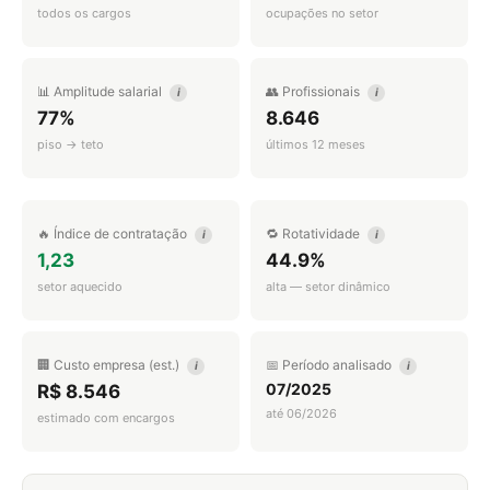
todos os cargos
ocupações no setor
📊 Amplitude salarial
👥 Profissionais
i
i
77%
8.646
piso → teto
últimos 12 meses
🔥 Índice de contratação
🔁 Rotatividade
i
i
1,23
44.9%
setor aquecido
alta — setor dinâmico
🏢 Custo empresa (est.)
📅 Período analisado
i
i
07/2025
R$ 8.546
até 06/2026
estimado com encargos