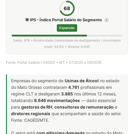
68
🎯 IPS - Índice Portal Salário do Segmento
i
Expansão
Saldo: 876 • Rotatividade (intensidade de desligamento / movimento
total): 44,9% • Volume: 8.646
Fonte: Portal Salário / CAGED • MT • 07/2025 a 06/2026
Empresas do segmento de
Usinas de Álcool
no estado
do Mato Grosso contrataram
4.761
profissionais em
regime CLT e desligaram
3.885
nos últimos 12 meses,
totalizando
8.646 movimentações
— dado essencial
para
gestores de RH
,
consultores de remuneração
e
diretores regionais
que acompanham a saúde do setor.
Fonte: CAGED/MTE.
O setor está
com altíssima demanda
no estado do Mato