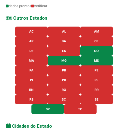
dados prontos
verificar
🗺️ Outros Estados
AC
AL
AM
AP
BA
CE
DF
ES
GO
MA
MG
MS
PA
PB
PE
PI
PR
RJ
RN
RO
RR
RS
SC
SE
SP
TO
🏙️ Cidades do Estado