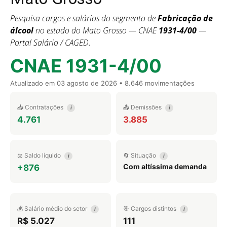
Pesquisa cargos e salários do segmento de
Fabricação de
álcool
no estado do Mato Grosso — CNAE
1931-4/00
—
Portal Salário / CAGED.
CNAE 1931-4/00
Atualizado em
03 agosto de 2026
• 8.646 movimentações
📥 Contratações
📤 Demissões
i
i
4.761
3.885
⚖️ Saldo líquido
🔄 Situação
i
i
Com altíssima demanda
+876
💰 Salário médio do setor
🎯 Cargos distintos
i
i
R$ 5.027
111