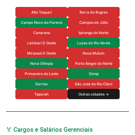
Alto Taquari
Barra do Bugres
Campo Novo do Parecis
Campos de Júlio
Canarana
Ipiranga do Norte
Lambari D Oeste
Lucas do Rio Verde
Mirassol D Oeste
Nova Mutum
Nova Olímpia
Porto Alegre do Norte
Primavera do Leste
Sinop
Sorriso
São José do Rio Claro
Tapurah
Outras cidades →
🏅 Cargos e Salários Gerenciais