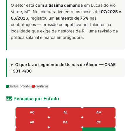
O setor está
com altíssima demanda
em Lucas do Rio
Verde, MT. No comparativo entre os meses de
07/2025 e
06/2026
, registrou um
aumento de 75%
nas
contratações — pressão competitiva por talentos na
localidade que exige de gestores de RH uma revisão da
política salarial e marca empregadora.
O que faz o segmento de Usinas de Álcool — CNAE
1931-4/00
dados prontos
verificar
🗺️ Pesquisa por Estado
AC
AL
AM
AP
BA
CE