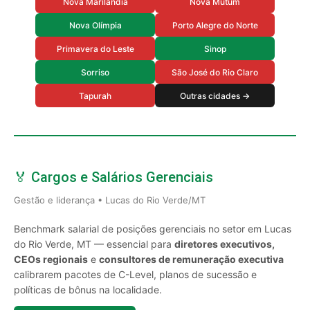
Nova Marilândia
Nova Mutum
Nova Olímpia
Porto Alegre do Norte
Primavera do Leste
Sinop
Sorriso
São José do Rio Claro
Tapurah
Outras cidades →
🏅 Cargos e Salários Gerenciais
Gestão e liderança • Lucas do Rio Verde/MT
Benchmark salarial de posições gerenciais no setor em Lucas
do Rio Verde, MT — essencial para
diretores executivos,
CEOs regionais
e
consultores de remuneração executiva
calibrarem pacotes de C-Level, planos de sucessão e
políticas de bônus na localidade.