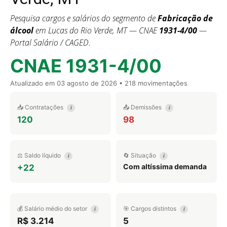
Pesquisa cargos e salários do segmento de
Fabricação de
álcool
em Lucas do Rio Verde, MT — CNAE
1931-4/00
—
Portal Salário / CAGED.
CNAE 1931-4/00
Atualizado em
03 agosto de 2026
• 218 movimentações
📥 Contratações
📤 Demissões
i
i
120
98
⚖️ Saldo líquido
🔄 Situação
i
i
Com altíssima demanda
+22
💰 Salário médio do setor
🎯 Cargos distintos
i
i
R$ 3.214
5