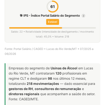
61
🎯 IPS - Índice Portal Salário do Segmento
i
Estável
Saldo: 22 • Rotatividade (intensidade de desligamento / movimento
total): 45,0% • Volume: 218
Fonte: Portal Salário / CAGED • Lucas do Rio Verde/MT • 07/2025 a
06/2026
Empresas do segmento de
Usinas de Álcool
em Lucas
do Rio Verde, MT contrataram
120
profissionais em
regime CLT e desligaram
98
nos últimos 12 meses,
totalizando
218 movimentações
— dado essencial para
gestores de RH
,
consultores de remuneração
e
diretores regionais
que acompanham a saúde do setor.
Fonte: CAGED/MTE.