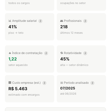
todos os cargos
ocupações no setor
📊 Amplitude salarial
👥 Profissionais
i
i
41%
218
piso → teto
últimos 12 meses
🔥 Índice de contratação
🔁 Rotatividade
i
i
1,22
45%
setor aquecido
alta — setor dinâmico
🏢 Custo empresa (est.)
📅 Período analisado
i
i
07/2025
R$ 5.463
até 06/2026
estimado com encargos