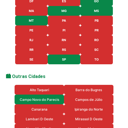
DF
ES
GO
MA
MG
MS
MT
PA
PB
PE
PI
PR
RJ
RN
RO
RR
RS
SC
SE
SP
TO
🏙️ Outras Cidades
Alto Taquari
Barra do Bugres
Campo Novo do Parecis
Campos de Júlio
Canarana
Ipiranga do Norte
Lambari D Oeste
Mirassol D Oeste