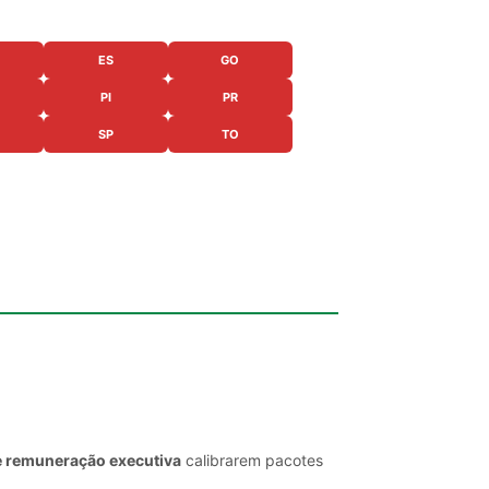
ES
GO
PI
PR
SP
TO
e remuneração executiva
calibrarem pacotes