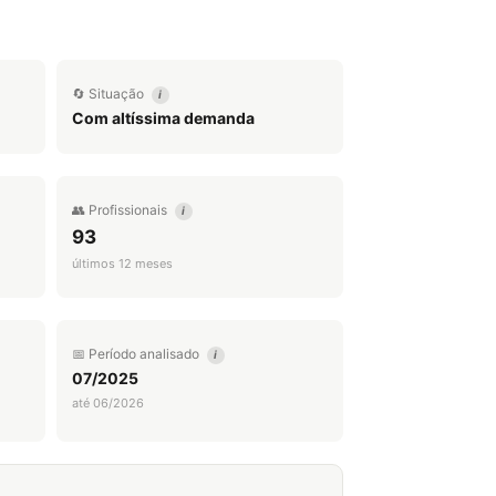
🔄 Situação
i
Com altíssima demanda
👥 Profissionais
i
93
últimos 12 meses
📅 Período analisado
i
07/2025
até 06/2026