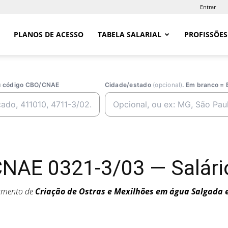
Entrar
PLANOS DE ACESSO
TABELA SALARIAL
PROFISSÕES
ou código CBO/CNAE
Cidade/estado
(opcional)
. Em branco = 
CNAE 0321-3/03 — Salário
egmento de
Criação de Ostras e Mexilhões em água Salgada 