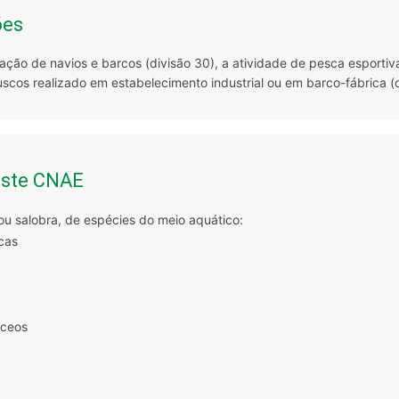
ões
ção de navios e barcos (divisão 30), a atividade de pesca esportiva
cos realizado em estabelecimento industrial ou em barco-fábrica (d
este CNAE
 ou salobra, de espécies do meio aquático:
icas
áceos