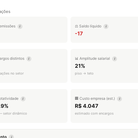
ações
emissões
⚖️ Saldo líquido
i
i
-17
argos distintos
📊 Amplitude salarial
i
i
21%
ações no setor
piso → teto
otatividade
🏢 Custo empresa (est.)
i
i
.9%
R$ 4.047
 — setor dinâmico
estimado com encargos
mento
i