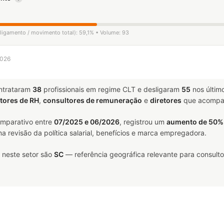
sligamento / movimento total): 59,1% • Volume: 93
2026
ntrataram
38
profissionais em regime CLT e desligaram
55
nos último
tores de RH
,
consultores de remuneração
e
diretores
que acompan
omparativo entre
07/2025 e 06/2026
, registrou um
aumento de 50%
a revisão da política salarial, benefícios e marca empregadora.
 neste setor são
SC
— referência geográfica relevante para consult