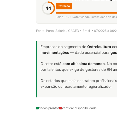
Retração
44
Saldo: -17 • Rotatividade (intensidade de de
Fonte: Portal Salário / CAGED • Brasil • 07/2025 a 06/
Empresas do segmento de
Ostreicultura
co
movimentações
— dado essencial para
ges
O setor está
com altíssima demanda
. No c
por talentos que exige de gestores de RH um
Os estados que mais contratam profissionais
expansão ou recrutamento regionalizado.
dados prontos
verificar disponibilidade