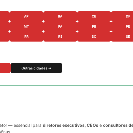
AP
BA
CE
DF
MT
PA
PB
PE
RR
RS
SC
SE
Outras cidades →
setor — essencial para
diretores executivos, CEOs
e
consultores d
bônus.