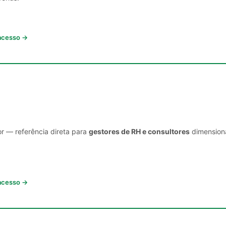
 acesso →
or — referência direta para
gestores de RH e consultores
dimensiona
 acesso →