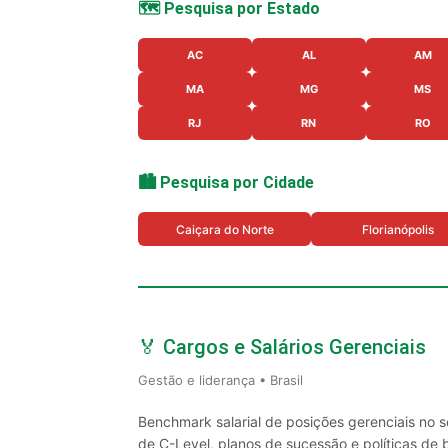
🗺️ Pesquisa por Estado
AC
AL
AM
MA
MG
MS
RJ
RN
RO
🏙️ Pesquisa por Cidade
Caiçara do Norte
Florianópolis
🏅 Cargos e Salários Gerenciais
Gestão e liderança • Brasil
Benchmark salarial de posições gerenciais no 
de C-Level, planos de sucessão e políticas de 