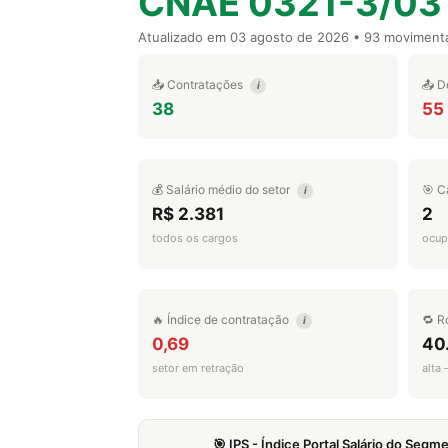
CNAE 0321-3/03
Atualizado em
03 agosto de 2026
• 93 moviment
📥 Contratações
📤 D
i
38
55
💰 Salário médio do setor
🎯 C
i
R$ 2.381
2
todos os cargos
ocup
🔥 Índice de contratação
🔁 R
i
0,69
40
setor em retração
alta
🎯 IPS - Índice Portal Salário do Seg