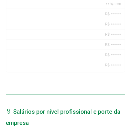
••h/sem
R$ •••••
R$ •••••
R$ •••••
R$ •••••
R$ •••••
R$ •••••
🏅 Salários por nível profissional e porte da
empresa