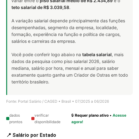
variar entre o
piso salarial médio de R$ 2.434,89
e o
teto salarial de R$ 3.039,58
.
A variação salarial depende principalmente das funções
desempenhadas, segmento da empresa, localidade,
formação, experiência na função e política de cargos,
salários e carreiras da empresa.
Você pode conferir logo abaixo na
tabela salarial
, mais
dados da pesquisa como piso salarial 2026, salário
mediana, salário por hora, mensal e anual para saber
exatamente quanto ganha um Criador de Ostras em todo
território brasileiro.
Fonte: Portal Salário / CAGED • Brasil • 07/2025 a 06/2026
dados
verificar
🔒
Requer plano ativo
•
Acesse
prontos
disponibilidade
agora!
📍 Salário por Estado