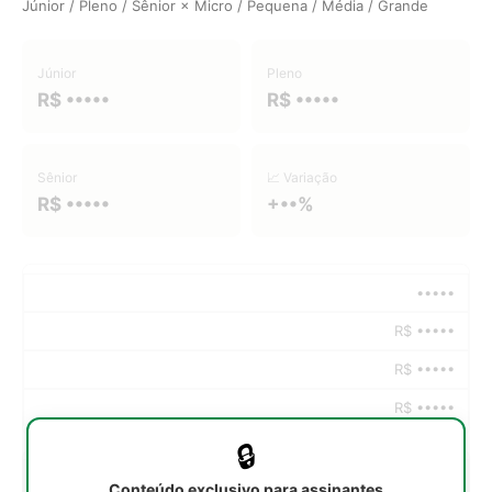
Júnior / Pleno / Sênior × Micro / Pequena / Média / Grande
Júnior
Pleno
R$ •••••
R$ •••••
Sênior
📈 Variação
R$ •••••
+••%
•••••
R$ •••••
R$ •••••
R$ •••••
🔒
•••••
Conteúdo exclusivo para assinantes