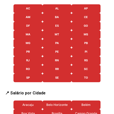
AC
AL
AP
AM
BA
CE
DF
ES
GO
MA
MT
MS
MG
PA
PB
PR
PE
PI
RJ
RN
RS
RO
RR
SC
SP
SE
TO
📍 Salário por Cidade
Aracaju
Belo Horizonte
Belém
Boa Vista
Brasília
Campo Grande