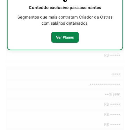
R$ •••••
Conteúdo exclusivo para assinantes
R$ •••••
Segmentos que mais contratam Criador de Ostras
com salários detalhados.
R$ •••••
R$ •••••
Ver Planos
R$ •••••
R$ •••••
••••
•••••••••••••••
••h/sem
R$ •••••
R$ •••••
R$ •••••