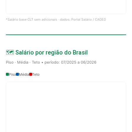
*Salário base CLT sem adicionais · dados: Portal Salário / CAGED
🗺️ Salário por região do Brasil
Piso · Média · Teto • período: 07/2025 a 06/2026
Piso
Média
Teto