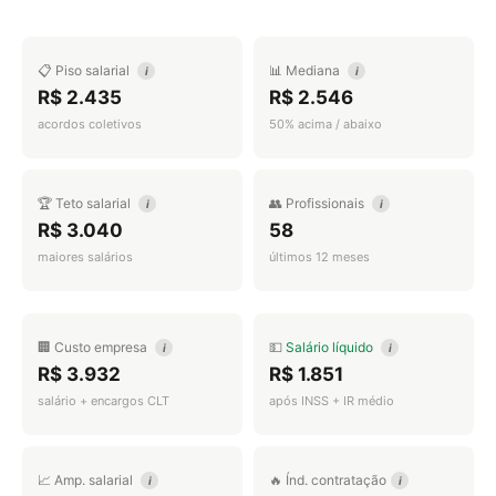
📋 Piso salarial
📊 Mediana
i
i
R$ 2.435
R$ 2.546
acordos coletivos
50% acima / abaixo
🏆 Teto salarial
👥 Profissionais
i
i
R$ 3.040
58
maiores salários
últimos 12 meses
🏢 Custo empresa
💵
Salário líquido
i
i
R$ 3.932
R$ 1.851
salário + encargos CLT
após INSS + IR médio
📈 Amp. salarial
🔥 Índ. contratação
i
i