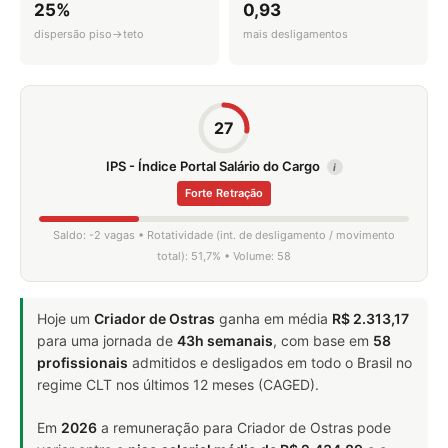
25%
0,93
dispersão piso→teto
mais desligamentos
27
IPS - Índice Portal Salário do Cargo
i
Forte Retração
Saldo: -2 vagas • Rotatividade (int. de desligamento / movimento
total): 51,7% • Volume: 58
Hoje um
Criador de Ostras
ganha em média
R$ 2.313,17
para uma jornada de
43h semanais
, com base em
58
profissionais
admitidos e desligados em todo o Brasil no
regime CLT nos últimos 12 meses (CAGED).
Em
2026
a remuneração para Criador de Ostras pode