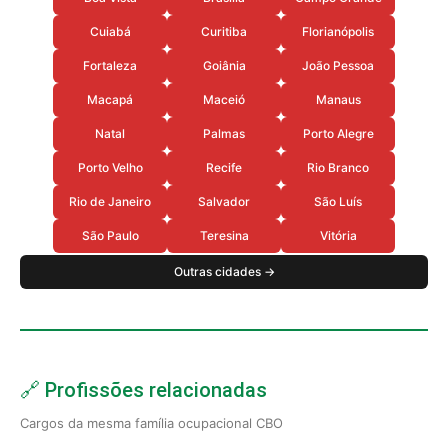
Cuiabá
Curitiba
Florianópolis
Fortaleza
Goiânia
João Pessoa
Macapá
Maceió
Manaus
Natal
Palmas
Porto Alegre
Porto Velho
Recife
Rio Branco
Rio de Janeiro
Salvador
São Luís
São Paulo
Teresina
Vitória
Outras cidades →
🔗 Profissões relacionadas
Cargos da mesma família ocupacional CBO