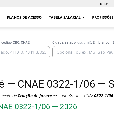
Entrar
PLANOS DE ACESSO
TABELA SALARIAL
PROFISSÕES
ou código CBO/CNAE
Cidade/estado
(opcional)
. Em branco = 
é — CNAE 0322-1/06 — Sa
egmento de
Criação de Jacaré
em todo Brasil — CNAE
0322-1/06
CNAE 0322-1/06 — 2026