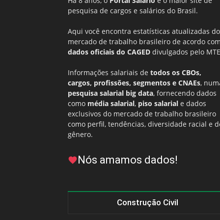
Há 8 anos, o
Portal Salário
é o maior site de
pesquisa de cargos e salários do Brasil.
Aqui você encontra estatísticas atualizadas do
mercado de trabalho brasileiro de acordo co
dados oficiais do CAGED
divulgados pelo MTE
Informações salariais de
todos os CBOs,
cargos, profissões, segmentos e CNAEs
, num
pesquisa salarial big data
, fornecendo dados
como
média salarial
,
piso salarial
e dados
exclusivos do mercado de trabalho brasileiro
como perfil, tendências, diversidade racial e d
gênero.
Nós amamos dados!
Construção Civil