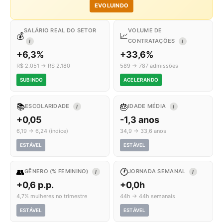
EVOLUINDO
SALÁRIO REAL DO SETOR
VOLUME DE
💰
📈
CONTRATAÇÕES
I
I
+6,3%
+33,6%
R$ 2.051 → R$ 2.180
589 → 787 admissões
SUBINDO
ACELERANDO
📚
🎂
ESCOLARIDADE
IDADE MÉDIA
I
I
+0,05
-1,3 anos
6,19 → 6,24 (índice)
34,9 → 33,6 anos
ESTÁVEL
ESTÁVEL
👥
🕐
GÊNERO (% FEMININO)
JORNADA SEMANAL
I
I
+0,6 p.p.
+0,0h
4,7% mulheres no trimestre
44h → 44h semanais
ESTÁVEL
ESTÁVEL