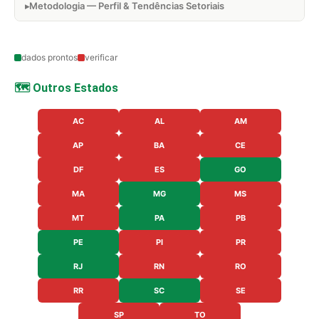
Metodologia — Perfil & Tendências Setoriais
dados prontos
verificar
🗺️ Outros Estados
AC
AL
AM
AP
BA
CE
DF
ES
GO
MA
MG
MS
MT
PA
PB
PE
PI
PR
RJ
RN
RO
RR
SC
SE
SP
TO