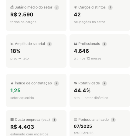
💰 Salário médio do setor
🎯 Cargos distintos
i
i
R$ 2.590
42
todos os cargos
ocupações no setor
📊 Amplitude salarial
👥 Profissionais
i
i
18%
4.646
piso → teto
últimos 12 meses
🔥 Índice de contratação
🔁 Rotatividade
i
i
1,25
44.4%
setor aquecido
alta — setor dinâmico
🏢 Custo empresa (est.)
📅 Período analisado
i
i
07/2025
R$ 4.403
até 06/2026
estimado com encargos