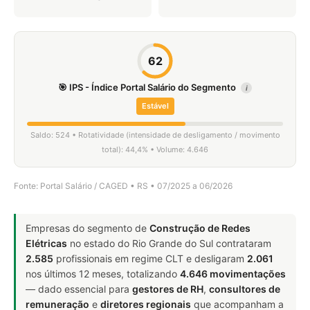
62
🎯 IPS - Índice Portal Salário do Segmento
i
Estável
Saldo: 524 • Rotatividade (intensidade de desligamento / movimento
total): 44,4% • Volume: 4.646
Fonte: Portal Salário / CAGED • RS • 07/2025 a 06/2026
Empresas do segmento de
Construção de Redes
Elétricas
no estado do Rio Grande do Sul contrataram
2.585
profissionais em regime CLT e desligaram
2.061
nos últimos 12 meses, totalizando
4.646 movimentações
— dado essencial para
gestores de RH
,
consultores de
remuneração
e
diretores regionais
que acompanham a