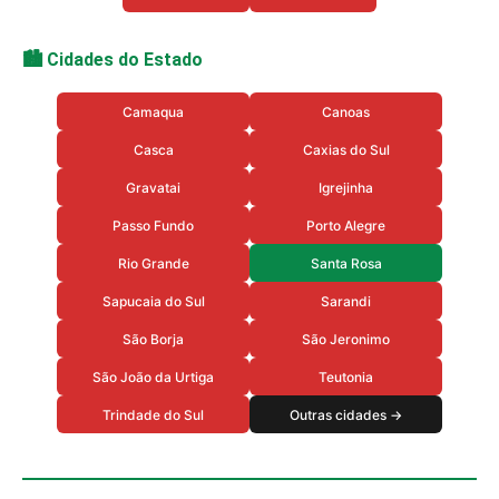
🏙️ Cidades do Estado
Camaqua
Canoas
Casca
Caxias do Sul
Gravatai
Igrejinha
Passo Fundo
Porto Alegre
Rio Grande
Santa Rosa
Sapucaia do Sul
Sarandi
São Borja
São Jeronimo
São João da Urtiga
Teutonia
Trindade do Sul
Outras cidades →