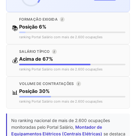
FORMAÇÃO EXIGIDA
I
Posição 6%
📚
ranking Portal Salário com mais de 2.600 ocupações
SALÁRIO TÍPICO
I
Acima de 67%
💰
ranking Portal Salário com mais de 2.600 ocupações
VOLUME DE CONTRATAÇÕES
I
Posição 30%
📊
ranking Portal Salário com mais de 2.600 ocupações
No ranking nacional de mais de 2.600 ocupações
monitoradas pelo Portal Salário,
Montador de
Equipamentos Elétricos (Centrais Elétricas)
se destaca