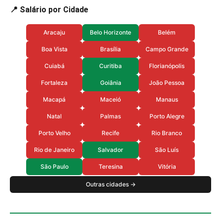
📍 Salário por Cidade
Aracaju
Belo Horizonte
Belém
Boa Vista
Brasília
Campo Grande
Cuiabá
Curitiba
Florianópolis
Fortaleza
Goiânia
João Pessoa
Macapá
Maceió
Manaus
Natal
Palmas
Porto Alegre
Porto Velho
Recife
Rio Branco
Rio de Janeiro
Salvador
São Luís
São Paulo
Teresina
Vitória
Outras cidades →