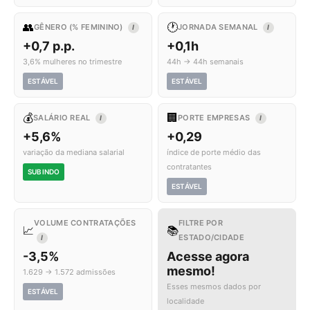
👥
🕐
GÊNERO (% FEMININO)
JORNADA SEMANAL
I
I
+0,7 p.p.
+0,1h
3,6% mulheres no trimestre
44h → 44h semanais
ESTÁVEL
ESTÁVEL
💰
🏢
SALÁRIO REAL
PORTE EMPRESAS
I
I
+5,6%
+0,29
variação da mediana salarial
índice de porte médio das
contratantes
SUBINDO
ESTÁVEL
VOLUME CONTRATAÇÕES
FILTRE POR
📈
📚
ESTADO/CIDADE
I
-3,5%
Acesse agora
mesmo!
1.629 → 1.572 admissões
Esses mesmos dados por
ESTÁVEL
localidade