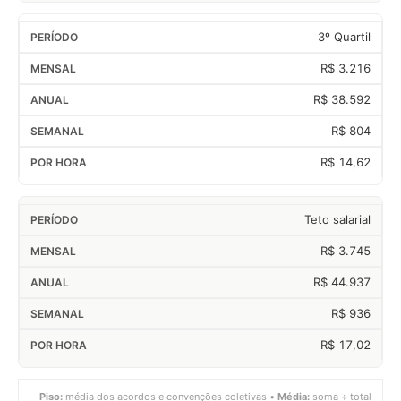
3º Quartil
R$ 3.216
R$ 38.592
R$ 804
R$ 14,62
Teto salarial
R$ 3.745
R$ 44.937
R$ 936
R$ 17,02
Piso:
média dos acordos e convenções coletivas •
Média:
soma ÷ total