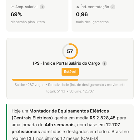
📈 Amp. salarial
🔥 Índ. contratação
i
i
69%
0,96
dispersão piso→teto
mais desligamentos
57
IPS - Índice Portal Salário do Cargo
i
Estável
Saldo: -287 vagas • Rotatividade (int. de desligamento / movimento
total): 51,1% • Volume: 12.707
Hoje um
Montador de Equipamentos Elétricos
(Centrais Elétricas)
ganha em média
R$ 2.828,45
para
uma jornada de
44h semanais
, com base em
12.707
profissionais
admitidos e desligados em todo o Brasil no
regime CLT nos últimos 12 meses (CAGED).