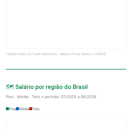
*Salário base CLT sem adicionais · dados: Portal Salário / CAGED
🗺️ Salário por região do Brasil
Piso · Média · Teto • período: 07/2025 a 06/2026
Piso
Média
Teto