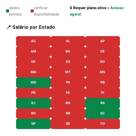
dados
verificar
🔒
Requer plano ativo
•
Acesse
prontos
disponibilidade
agora!
📍 Salário por Estado
AC
AL
AP
AM
BA
CE
DF
ES
GO
MA
MT
MS
MG
PA
PB
PR
PE
PI
RJ
RN
RS
RO
RR
SC
SP
SE
TO