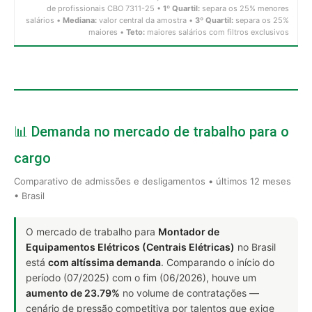
de profissionais CBO 7311-25 •
1º Quartil:
separa os 25% menores
salários •
Mediana:
valor central da amostra •
3º Quartil:
separa os 25%
maiores •
Teto:
maiores salários com filtros exclusivos
📊 Demanda no mercado de trabalho para o
cargo
Comparativo de admissões e desligamentos • últimos 12 meses
• Brasil
O mercado de trabalho para
Montador de
Equipamentos Elétricos (Centrais Elétricas)
no Brasil
está
com altíssima demanda
. Comparando o início do
período (07/2025) com o fim (06/2026), houve um
aumento de 23.79%
no volume de contratações —
cenário de pressão competitiva por talentos que exige