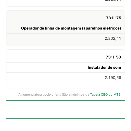
7311-75
Operador de linha de montagem (aparelhos elétricos)
2.202,41
7311-50
Instalador de som
2.190,66
A nomenclatura pode diferir. São sinônimos da
Tabela CBO do MTE
.