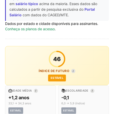
em
salário típico
acima da maioria. Esses dados são
calculados a partir de pesquisa exclusiva do
Portal
Salário
com dados do CAGED/MTE.
Dados por estado e cidade disponíveis para assinantes.
Conheça os planos de acesso
.
46
ÍNDICE DE FUTURO
I
ESTÁVEL
🎂
📚
IDADE MÉDIA
ESCOLARIDADE
I
I
+1,2 anos
-0,1
33,1 → 34,3 anos
6,0 → 5,9 (índice)
ESTÁVEL
ESTÁVEL