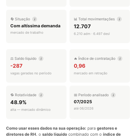
🔄 Situação
📊 Total movimentações
i
i
Com altíssima demanda
12.707
mercado de trabalho
6.210 adm · 6.497 desl
⚖️ Saldo líquido
🔥 Índice de contratação
i
i
-287
0,96
vagas geradas no período
mercado em retração
🔁 Rotatividade
📅 Período analisado
i
i
07/2025
48.9%
até 06/2026
alta — mercado dinâmico
Como usar esses dados na sua operação:
para
gestores e
diretores de RH
, o
saldo líquido
combinado com o
índice de