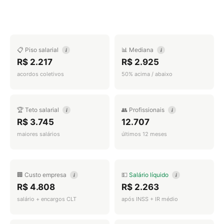
📋 Piso salarial
📊 Mediana
i
i
R$ 2.217
R$ 2.925
acordos coletivos
50% acima / abaixo
🏆 Teto salarial
👥 Profissionais
i
i
R$ 3.745
12.707
maiores salários
últimos 12 meses
🏢 Custo empresa
💵
Salário líquido
i
i
R$ 4.808
R$ 2.263
salário + encargos CLT
após INSS + IR médio