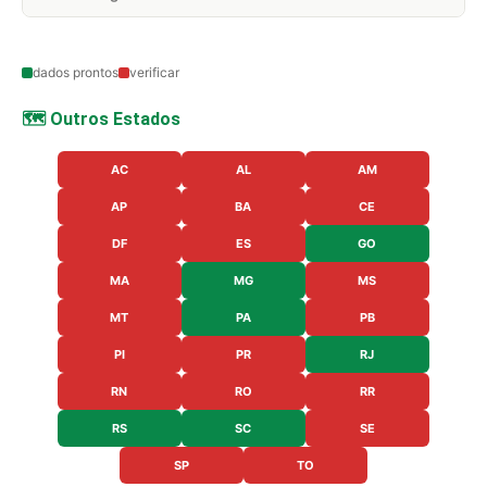
dados prontos
verificar
🗺️ Outros Estados
AC
AL
AM
AP
BA
CE
DF
ES
GO
MA
MG
MS
MT
PA
PB
PI
PR
RJ
RN
RO
RR
RS
SC
SE
SP
TO