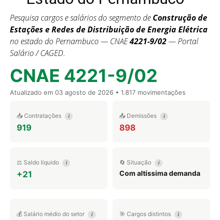
Pesquisa cargos e salários do segmento de
Construção de
Estações e Redes de Distribuição de Energia Elétrica
no estado do Pernambuco — CNAE
4221-9/02
— Portal
Salário / CAGED.
CNAE 4221-9/02
Atualizado em
03 agosto de 2026
• 1.817 movimentações
📥 Contratações
📤 Demissões
i
i
919
898
⚖️ Saldo líquido
🔄 Situação
i
i
Com altíssima demanda
+21
💰 Salário médio do setor
🎯 Cargos distintos
i
i