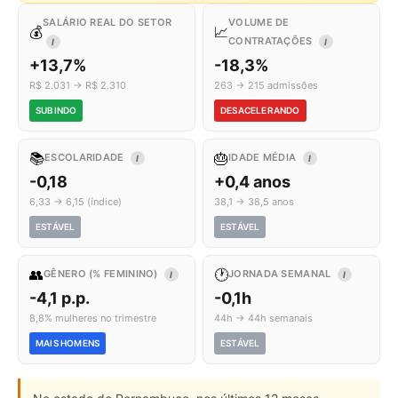
SALÁRIO REAL DO SETOR
VOLUME DE
💰
📈
CONTRATAÇÕES
I
I
+13,7%
-18,3%
R$ 2.031 → R$ 2.310
263 → 215 admissões
SUBINDO
DESACELERANDO
📚
🎂
ESCOLARIDADE
IDADE MÉDIA
I
I
-0,18
+0,4 anos
6,33 → 6,15 (índice)
38,1 → 38,5 anos
ESTÁVEL
ESTÁVEL
👥
🕐
GÊNERO (% FEMININO)
JORNADA SEMANAL
I
I
-4,1 p.p.
-0,1h
8,8% mulheres no trimestre
44h → 44h semanais
MAIS HOMENS
ESTÁVEL