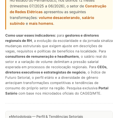
No estado do Pernambuco, nos últimos 12 meses
(trimestres 07/2025 a 06/2026), o setor de
Construção
de Redes Elétricas
apresentou as seguintes
transformações:
volume desacelerando
,
salário
subindo
e
mais homens
.
Como usar esses indicadores:
para
gestores e diretores
regionais de RH
, a evolução da escolaridade e da jornada sinaliza
mudanças estruturais que exigem ajuste em descrições de
vagas, requisitos e políticas de benefícios na localidade. Para
consultores de remuneração e headhunters
, o salário real do
setor e a variação de volume delimitam a pressão salarial
esperada em processos de recolocação regionais. Para
CEOs,
diretores executivos e estrategistas de negócio
, o Índice de
Futuro Setorial, o perfil etário e a diversidade de gênero
antecipam transformações competitivas e tendências de
consumo do próprio setor na região. Pesquisa exclusiva
Portal
Salário
com base nos microdados oficiais do CAGED/MTE.
Metodologia — Perfil & Tendências Setoriais