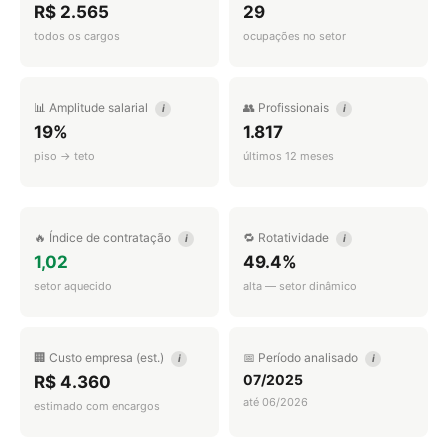
R$ 2.565
29
todos os cargos
ocupações no setor
📊 Amplitude salarial
👥 Profissionais
i
i
19%
1.817
piso → teto
últimos 12 meses
🔥 Índice de contratação
🔁 Rotatividade
i
i
1,02
49.4%
setor aquecido
alta — setor dinâmico
🏢 Custo empresa (est.)
📅 Período analisado
i
i
07/2025
R$ 4.360
até 06/2026
estimado com encargos