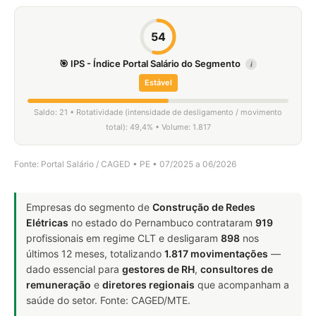
54
🎯 IPS - Índice Portal Salário do Segmento
i
Estável
Saldo: 21 • Rotatividade (intensidade de desligamento / movimento
total): 49,4% • Volume: 1.817
Fonte: Portal Salário / CAGED • PE • 07/2025 a 06/2026
Empresas do segmento de
Construção de Redes
Elétricas
no estado do Pernambuco contrataram
919
profissionais em regime CLT e desligaram
898
nos
últimos 12 meses, totalizando
1.817 movimentações
—
dado essencial para
gestores de RH
,
consultores de
remuneração
e
diretores regionais
que acompanham a
saúde do setor. Fonte: CAGED/MTE.