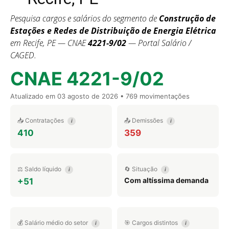
Pesquisa cargos e salários do segmento de
Construção de
Estações e Redes de Distribuição de Energia Elétrica
em Recife, PE — CNAE
4221-9/02
— Portal Salário /
CAGED.
CNAE 4221-9/02
Atualizado em
03 agosto de 2026
• 769 movimentações
📥 Contratações
📤 Demissões
i
i
410
359
⚖️ Saldo líquido
🔄 Situação
i
i
Com altíssima demanda
+51
💰 Salário médio do setor
🎯 Cargos distintos
i
i