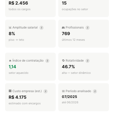
R$ 2.456
15
todos os cargos
ocupações no setor
📊 Amplitude salarial
👥 Profissionais
i
i
8%
769
piso → teto
últimos 12 meses
🔥 Índice de contratação
🔁 Rotatividade
i
i
1,14
46.7%
setor aquecido
alta — setor dinâmico
🏢 Custo empresa (est.)
📅 Período analisado
i
i
07/2025
R$ 4.175
até 06/2026
estimado com encargos