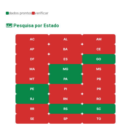
dados prontos
verificar
🗺️ Pesquisa por Estado
AC
AL
AM
AP
BA
CE
DF
ES
GO
MA
MG
MS
MT
PA
PB
PE
PI
PR
RJ
RN
RO
RR
RS
SC
SE
SP
TO