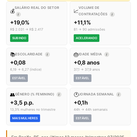
SALÁRIO REAL DO SETOR
VOLUME DE
💰
📈
CONTRATAÇÕES
I
I
+19,0%
+11,1%
R$ 2.031 → R$ 2.417
81 → 90 admissões
SUBINDO
ACELERANDO
📚
🎂
ESCOLARIDADE
IDADE MÉDIA
I
I
+0,08
+0,8 anos
6,19 → 6,27 (índice)
37,1 → 37,9 anos
ESTÁVEL
ESTÁVEL
👥
🕐
GÊNERO (% FEMININO)
JORNADA SEMANAL
I
I
+3,5 p.p.
+0,1h
13,3% mulheres no trimestre
44h → 44h semanais
MAIS MULHERES
ESTÁVEL