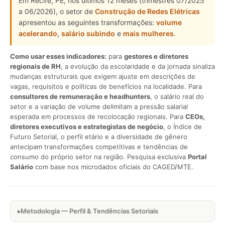
Em Recife, PE, nos últimos 12 meses (trimestres 07/2025
a 06/2026), o setor de
Construção de Redes Elétricas
apresentou as seguintes transformações:
volume
acelerando
,
salário subindo
e
mais mulheres
.
Como usar esses indicadores:
para
gestores e diretores
regionais de RH
, a evolução da escolaridade e da jornada sinaliza
mudanças estruturais que exigem ajuste em descrições de
vagas, requisitos e políticas de benefícios na localidade. Para
consultores de remuneração e headhunters
, o salário real do
setor e a variação de volume delimitam a pressão salarial
esperada em processos de recolocação regionais. Para
CEOs,
diretores executivos e estrategistas de negócio
, o Índice de
Futuro Setorial, o perfil etário e a diversidade de gênero
antecipam transformações competitivas e tendências de
consumo do próprio setor na região. Pesquisa exclusiva
Portal
Salário
com base nos microdados oficiais do CAGED/MTE.
Metodologia — Perfil & Tendências Setoriais