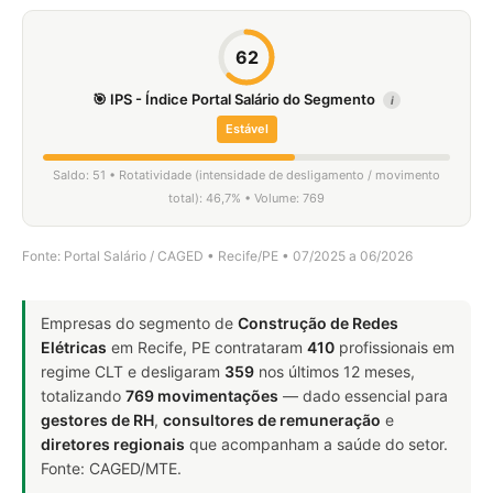
62
🎯 IPS - Índice Portal Salário do Segmento
i
Estável
Saldo: 51 • Rotatividade (intensidade de desligamento / movimento
total): 46,7% • Volume: 769
Fonte: Portal Salário / CAGED • Recife/PE • 07/2025 a 06/2026
Empresas do segmento de
Construção de Redes
Elétricas
em Recife, PE contrataram
410
profissionais em
regime CLT e desligaram
359
nos últimos 12 meses,
totalizando
769 movimentações
— dado essencial para
gestores de RH
,
consultores de remuneração
e
diretores regionais
que acompanham a saúde do setor.
Fonte: CAGED/MTE.