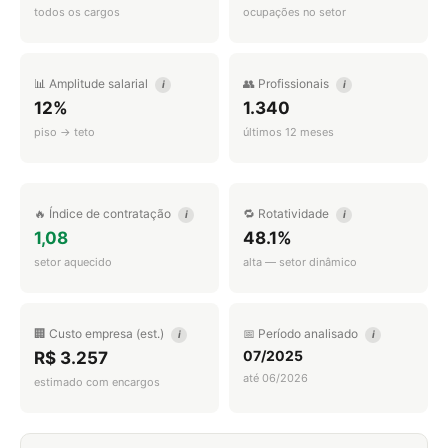
todos os cargos
ocupações no setor
📊 Amplitude salarial
👥 Profissionais
i
i
12%
1.340
piso → teto
últimos 12 meses
🔥 Índice de contratação
🔁 Rotatividade
i
i
1,08
48.1%
setor aquecido
alta — setor dinâmico
🏢 Custo empresa (est.)
📅 Período analisado
i
i
07/2025
R$ 3.257
até 06/2026
estimado com encargos