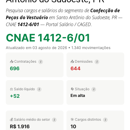
Pesquisa cargos e salários do segmento de
Confecção de
Peças do Vestuário
em Santo Antônio do Sudoeste, PR —
CNAE
1412-6/01
— Portal Salário / CAGED.
CNAE 1412-6/01
Atualizado em
03 agosto de 2026
• 1.340 movimentações
📥 Contratações
📤 Demissões
i
i
696
644
⚖️ Saldo líquido
🔄 Situação
i
i
Em alta
+52
💰 Salário médio do setor
🎯 Cargos distintos
i
i
R$ 1.916
10