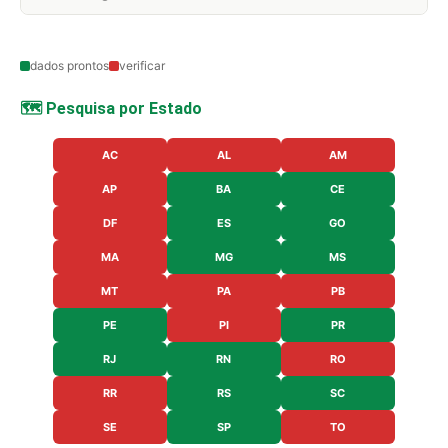
dados prontos
verificar
🗺️ Pesquisa por Estado
AC
AL
AM
AP
BA
CE
DF
ES
GO
MA
MG
MS
MT
PA
PB
PE
PI
PR
RJ
RN
RO
RR
RS
SC
SE
SP
TO