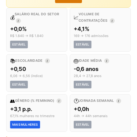
SALÁRIO REAL DO SETOR
VOLUME DE
💰
📈
CONTRATAÇÕES
I
I
+0,0%
+4,1%
R$ 1.840 → R$ 1.840
169 → 176 admissões
ESTÁVEL
ESTÁVEL
📚
🎂
ESCOLARIDADE
IDADE MÉDIA
I
I
+0,50
-0,6 anos
6,06 → 6,56 (índice)
28,4 → 27,8 anos
ESTÁVEL
ESTÁVEL
👥
🕐
GÊNERO (% FEMININO)
JORNADA SEMANAL
I
I
+3,1 p.p.
+0,0h
67,1% mulheres no trimestre
44h → 44h semanais
MAIS MULHERES
ESTÁVEL