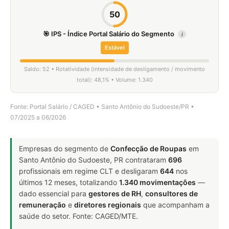
50
🎯 IPS - Índice Portal Salário do Segmento
i
Estável
Saldo: 52 • Rotatividade (intensidade de desligamento / movimento
total): 48,1% • Volume: 1.340
Fonte: Portal Salário / CAGED • Santo Antônio do Sudoeste/PR •
07/2025 a 06/2026
Empresas do segmento de
Confecção de Roupas
em
Santo Antônio do Sudoeste, PR contrataram
696
profissionais em regime CLT e desligaram
644
nos
últimos 12 meses, totalizando
1.340 movimentações
—
dado essencial para
gestores de RH
,
consultores de
remuneração
e
diretores regionais
que acompanham a
saúde do setor. Fonte: CAGED/MTE.