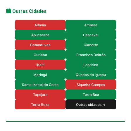
🏙️ Outras Cidades
Altonia
Ampere
Apucarana
Cascavel
Catanduvas
Cianorte
Curitiba
Francisco Beltrão
Ibaiti
Londrina
Maringá
Quedas do Iguaçu
Santa Izabel do Oeste
Siqueira Campos
Tapejara
Terra Boa
Terra Roxa
Outras cidades →