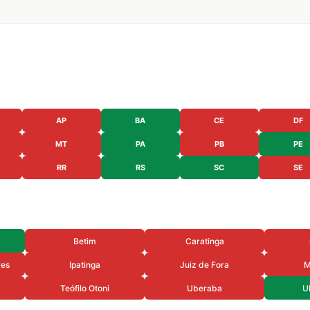
AP
BA
CE
DF
MT
PA
PB
PE
RR
RS
SC
SE
Betim
Caratinga
res
Ipatinga
Juiz de Fora
M
Teófilo Otoni
Uberaba
U