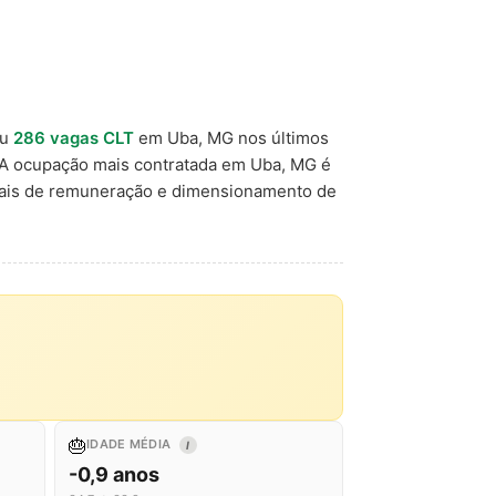
ou
286 vagas CLT
em Uba, MG nos últimos
 A ocupação mais contratada em Uba, MG é
nais de remuneração e dimensionamento de
🎂
IDADE MÉDIA
I
-0,9 anos