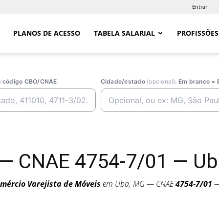
Entrar
PLANOS DE ACESSO
TABELA SALARIAL
PROFISSÕES
ou código CBO/CNAE
Cidade/estado
(opcional)
. Em branco = 
 — CNAE 4754-7/01 — Ub
mércio Varejista de Móveis
em Uba, MG — CNAE
4754-7/01
—