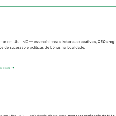
 setor em Uba, MG — essencial para
diretores executivos, CEOs reg
s de sucessão e políticas de bônus na localidade.
 acesso →
or em Uba, MG — referência direta para
gestores regionais de RH e