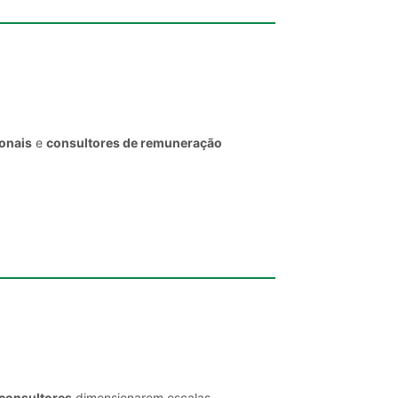
ionais
e
consultores de remuneração
 consultores
dimensionarem escalas,