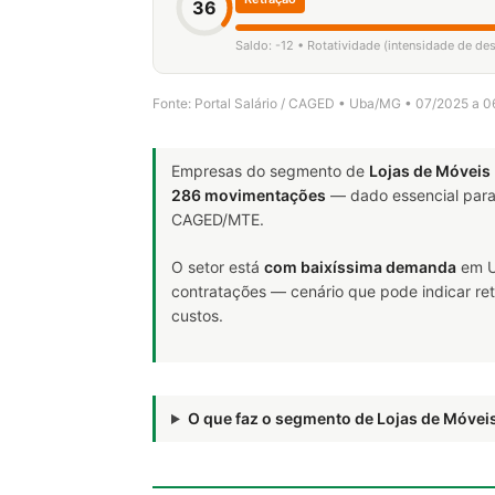
36
Saldo: -12 • Rotatividade (intensidade de de
Fonte: Portal Salário / CAGED • Uba/MG • 07/2025 a 
Empresas do segmento de
Lojas de Móveis
286 movimentações
— dado essencial par
CAGED/MTE.
O setor está
com baixíssima demanda
em U
contratações — cenário que pode indicar ret
custos.
O que faz o segmento de Lojas de Móve