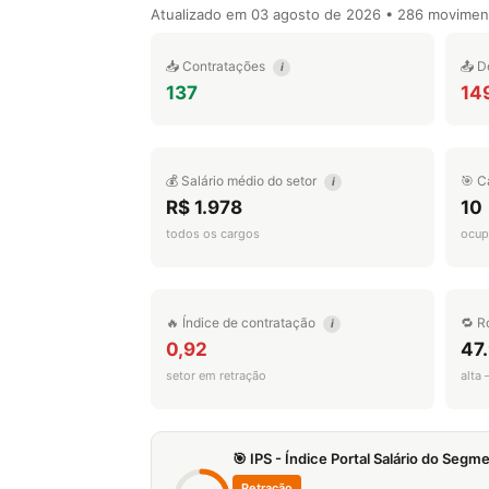
Atualizado em
03 agosto de 2026
• 286 movimen
📥 Contratações
📤 D
i
137
14
💰 Salário médio do setor
🎯 C
i
R$ 1.978
10
todos os cargos
ocup
🔥 Índice de contratação
🔁 R
i
0,92
47
setor em retração
alta
🎯 IPS - Índice Portal Salário do Seg
Retração