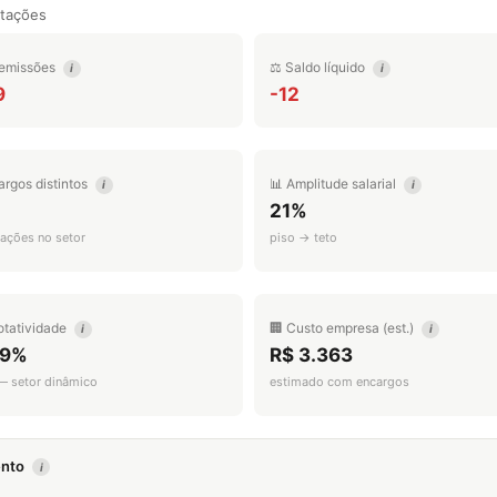
tações
emissões
⚖️ Saldo líquido
i
i
9
-12
argos distintos
📊 Amplitude salarial
i
i
21%
ações no setor
piso → teto
otatividade
🏢 Custo empresa (est.)
i
i
.9%
R$ 3.363
 — setor dinâmico
estimado com encargos
mento
i