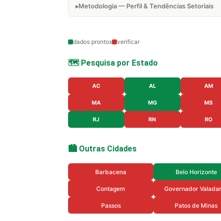
Metodologia — Perfil & Tendências Setoriais
dados prontos
verificar
🗺️ Pesquisa por Estado
AC
AL
AM
MA
MG
MS
RJ
RN
RO
🏙️ Outras Cidades
Barbacena
Belo Horizonte
Contagem
Governador Valada
Passos
Patos de Minas