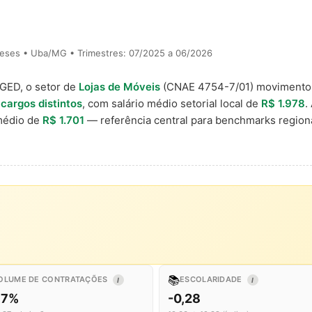
eses • Uba/MG • Trimestres: 07/2025 a 06/2026
AGED, o setor de
Lojas de Móveis
(CNAE 4754-7/01) moviment
 cargos distintos
, com salário médio setorial local de
R$ 1.978
.
médio de
R$ 1.701
— referência central para benchmarks regio
📚
OLUME DE CONTRATAÇÕES
ESCOLARIDADE
I
I
,7%
-0,28