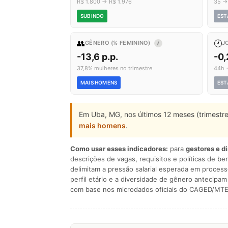
R$ 1.800 → R$ 1.976
35 →
SUBINDO
EST
👥
🕐
GÊNERO (% FEMININO)
J
I
-13,6 p.p.
-0,
37,8% mulheres no trimestre
44h 
MAIS HOMENS
EST
Em Uba, MG, nos últimos 12 meses (trimestr
mais homens
.
Como usar esses indicadores:
para
gestores e d
descrições de vagas, requisitos e políticas de be
delimitam a pressão salarial esperada em process
perfil etário e a diversidade de gênero antecip
com base nos microdados oficiais do CAGED/MTE