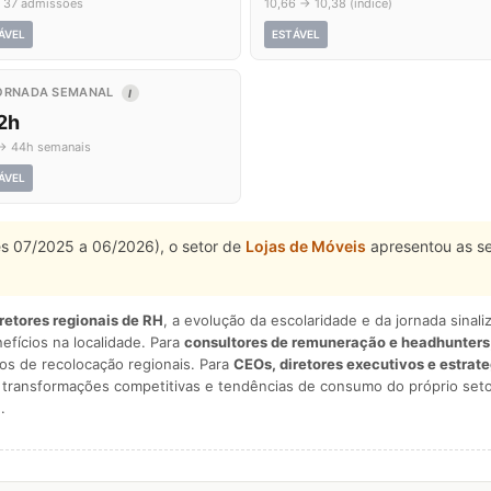
 37 admissões
10,66 → 10,38 (índice)
ÁVEL
ESTÁVEL
ORNADA SEMANAL
I
2h
→ 44h semanais
ÁVEL
es 07/2025 a 06/2026), o setor de
Lojas de Móveis
apresentou as s
iretores regionais de RH
, a evolução da escolaridade e da jornada sina
nefícios na localidade. Para
consultores de remuneração e headhunters
os de recolocação regionais. Para
CEOs, diretores executivos e estrat
am transformações competitivas e tendências de consumo do próprio seto
.