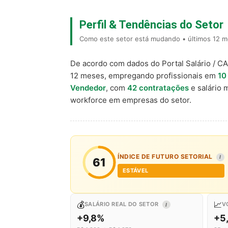
Perfil & Tendências do Setor
Como este setor está mudando • últimos 12 m
De acordo com dados do Portal Salário / C
12 meses, empregando profissionais em
10
Vendedor
, com
42 contratações
e salário 
workforce em empresas do setor.
ÍNDICE DE FUTURO SETORIAL
I
61
ESTÁVEL
💰
📈
SALÁRIO REAL DO SETOR
V
I
+9,8%
+5