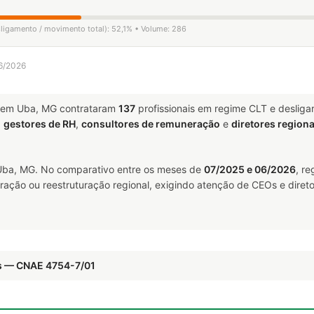
sligamento / movimento total): 52,1% • Volume: 286
06/2026
em Uba, MG contrataram
137
profissionais em regime CLT e deslig
a
gestores de RH
,
consultores de remuneração
e
diretores regiona
ba, MG. No comparativo entre os meses de
07/2025 e 06/2026
, r
ração ou reestruturação regional, exigindo atenção de CEOs e direto
is — CNAE 4754-7/01