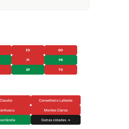
ES
GO
PI
PR
SP
TO
Claudio
Conselheiro Lafaiete
anhuacu
Montes Claros
berlândia
Outras cidades →