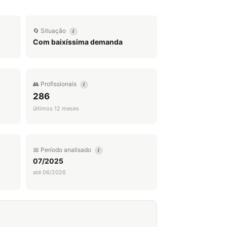
🔄 Situação
i
Com baixíssima demanda
👥 Profissionais
i
286
últimos 12 meses
📅 Período analisado
i
07/2025
até 06/2026