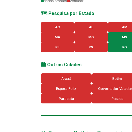
dados prontos
verificar
🗺️ Pesquisa por Estado
AC
AL
AM
MA
MG
MS
RJ
RN
RO
🏙️ Outras Cidades
Araxá
Betim
Espera Feliz
Governador Valada
Paracatu
Passos