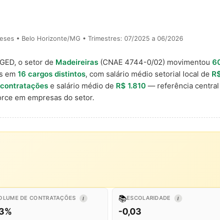
eses • Belo Horizonte/MG • Trimestres: 07/2025 a 06/2026
AGED, o setor de
Madeireiras
(CNAE 4744-0/02) movimentou
6
is em
16 cargos distintos
, com salário médio setorial local de
R$
 contratações
e salário médio de
R$ 1.810
— referência central
rce em empresas do setor.
📚
OLUME DE CONTRATAÇÕES
ESCOLARIDADE
I
I
,3%
-0,03