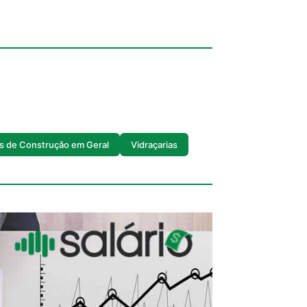
as de Construção em Geral
Vidraçarias