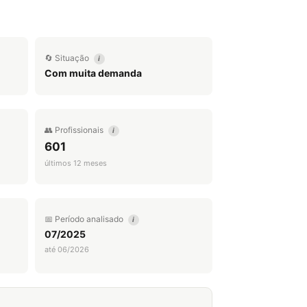
🔄 Situação
i
Com muita demanda
👥 Profissionais
i
601
últimos 12 meses
📅 Período analisado
i
07/2025
até 06/2026