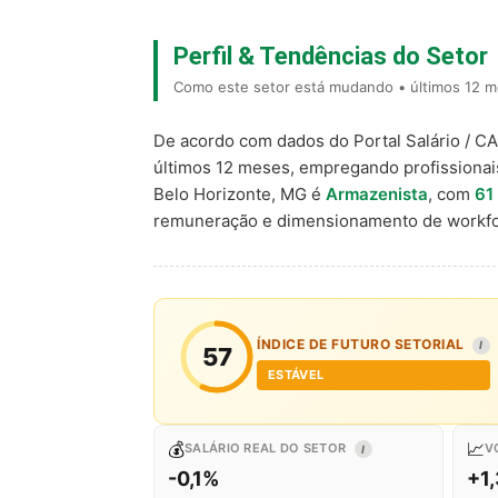
Perfil & Tendências do Setor
Como este setor está mudando • últimos 12 m
De acordo com dados do Portal Salário / C
últimos 12 meses, empregando profissiona
Belo Horizonte, MG é
Armazenista
, com
61
remuneração e dimensionamento de workfo
ÍNDICE DE FUTURO SETORIAL
I
57
ESTÁVEL
💰
📈
SALÁRIO REAL DO SETOR
V
I
-0,1%
+1