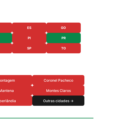
ES
GO
PI
PR
SP
TO
ontagem
Coronel Pacheco
Mantena
Montes Claros
berlândia
Outras cidades →