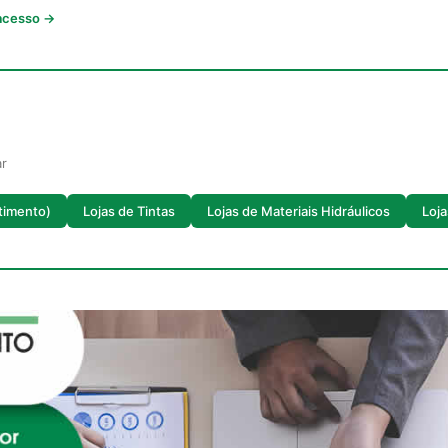
 acesso →
ar
timento)
Lojas de Tintas
Lojas de Materiais Hidráulicos
Loj