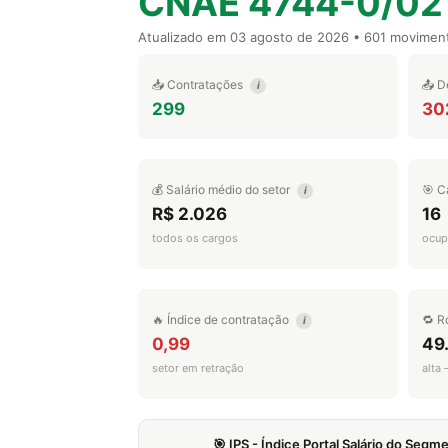
CNAE 4744-0/02
Atualizado em
03 agosto de 2026
• 601 movimen
📥 Contratações
📤 D
i
299
30
💰 Salário médio do setor
🎯 C
i
R$ 2.026
16
todos os cargos
ocup
🔥 Índice de contratação
🔁 R
i
0,99
49
setor em retração
alta
🎯 IPS - Índice Portal Salário do Seg