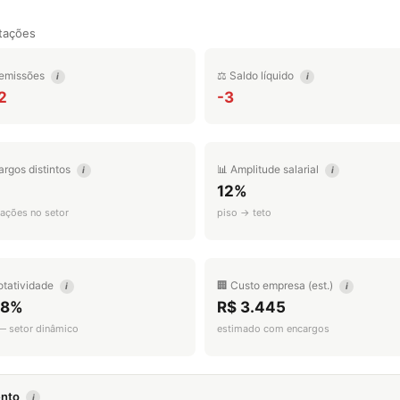
tações
emissões
⚖️ Saldo líquido
i
i
2
-3
argos distintos
📊 Amplitude salarial
i
i
12%
ações no setor
piso → teto
otatividade
🏢 Custo empresa (est.)
i
i
.8%
R$ 3.445
 — setor dinâmico
estimado com encargos
mento
i