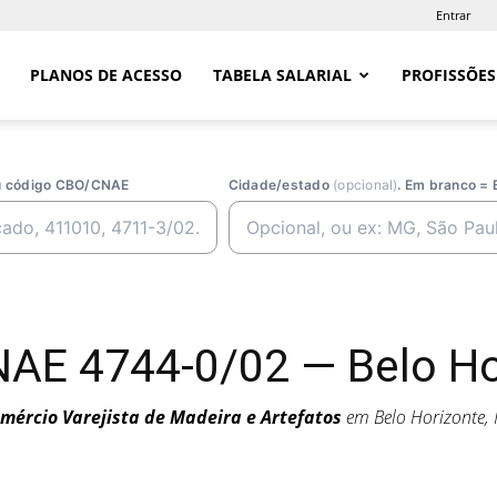
Entrar
PLANOS DE ACESSO
TABELA SALARIAL
PROFISSÕES
ou código CBO/CNAE
Cidade/estado
(opcional)
. Em branco = 
NAE 4744-0/02 — Belo Ho
mércio Varejista de Madeira e Artefatos
em Belo Horizonte