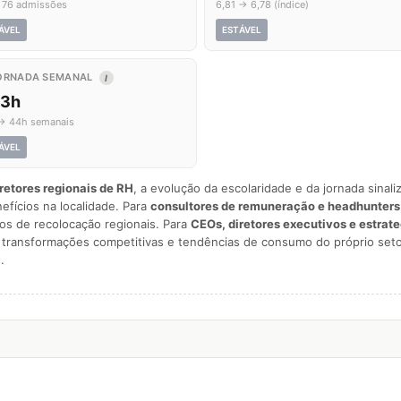
 76 admissões
6,81 → 6,78 (índice)
ÁVEL
ESTÁVEL
ORNADA SEMANAL
I
,3h
→ 44h semanais
ÁVEL
iretores regionais de RH
, a evolução da escolaridade e da jornada sina
nefícios na localidade. Para
consultores de remuneração e headhunters
os de recolocação regionais. Para
CEOs, diretores executivos e estrat
am transformações competitivas e tendências de consumo do próprio seto
.