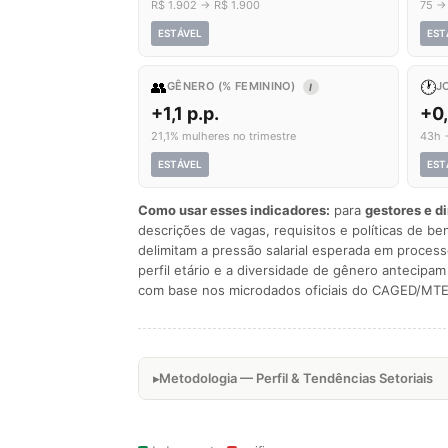
R$ 1.902 → R$ 1.900
75 →
ESTÁVEL
EST
👥
🕐
GÊNERO (% FEMININO)
J
I
+1,1 p.p.
+0
21,1% mulheres no trimestre
43h 
ESTÁVEL
EST
Como usar esses indicadores:
para
gestores e d
descrições de vagas, requisitos e políticas de be
delimitam a pressão salarial esperada em process
perfil etário e a diversidade de gênero antecip
com base nos microdados oficiais do CAGED/MTE
Metodologia — Perfil & Tendências Setoriais