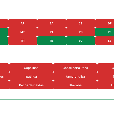
AP
BA
CE
DF
MT
PA
PB
PE
RR
RS
SC
SE
Capelinha
Conselheiro Pena
C
res
Ipatinga
Itamarandiba
Poços de Caldas
Uberaba
U