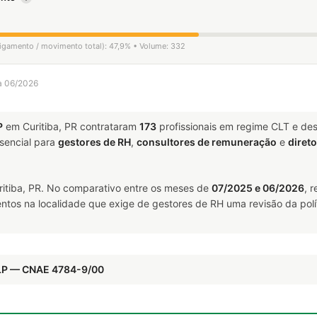
sligamento / movimento total): 47,9% • Volume: 332
 a 06/2026
P
em Curitiba, PR contrataram
173
profissionais em regime CLT e de
encial para
gestores de RH
,
consultores de remuneração
e
diret
itiba, PR. No comparativo entre os meses de
07/2025 e 06/2026
, 
ntos na localidade que exige de gestores de RH uma revisão da polí
GLP — CNAE 4784-9/00