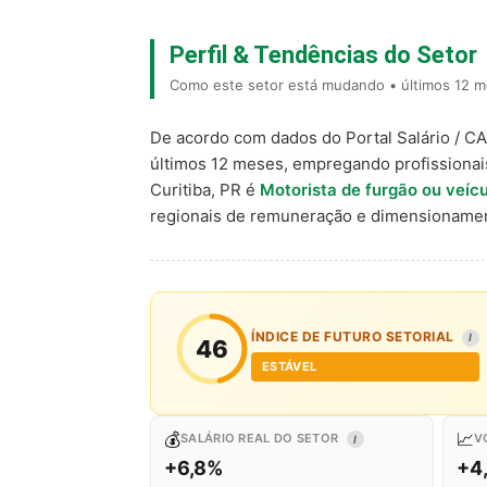
Perfil & Tendências do Setor
Como este setor está mudando • últimos 12 me
De acordo com dados do Portal Salário / C
últimos 12 meses, empregando profissiona
Curitiba, PR é
Motorista de furgão ou veícu
regionais de remuneração e dimensionamen
ÍNDICE DE FUTURO SETORIAL
I
46
ESTÁVEL
💰
📈
SALÁRIO REAL DO SETOR
V
I
+6,8%
+4