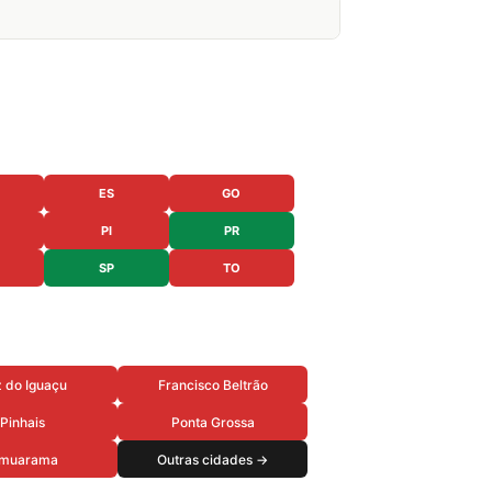
ES
GO
PI
PR
SP
TO
 do Iguaçu
Francisco Beltrão
Pinhais
Ponta Grossa
muarama
Outras cidades →