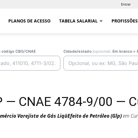
Entrar
PLANOS DE ACESSO
TABELA SALARIAL
PROFISSÕES
ou código CBO/CNAE
Cidade/estado
(opcional)
. Em branco = 
 — CNAE 4784-9/00 — Cu
mércio Varejista de Gás LiqüEfeito de Petróleo (Glp)
em Cur