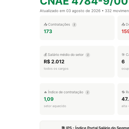
CNAE 4784-9/00
Atualizado em
03 agosto de 2026
• 332 movimen
📥 Contratações
📤 D
i
173
15
💰 Salário médio do setor
🎯 C
i
R$ 2.012
6
todos os cargos
ocup
🔥 Índice de contratação
🔁 R
i
1,09
47
setor aquecido
alta
🎯 IPS - Índice Portal Salário do Seg