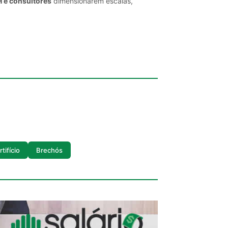
H e consultores
dimensionarem escalas,
tifício
Brechós