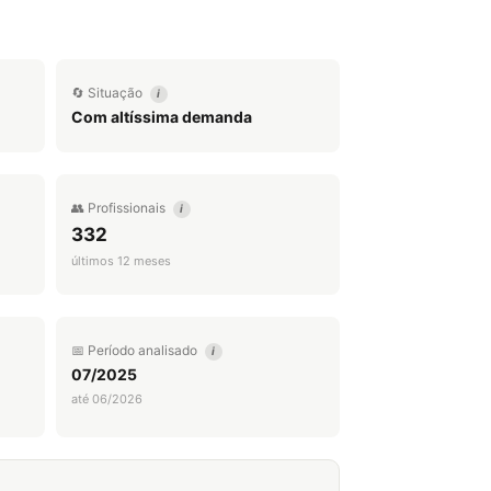
🔄 Situação
i
Com altíssima demanda
👥 Profissionais
i
332
últimos 12 meses
📅 Período analisado
i
07/2025
até 06/2026