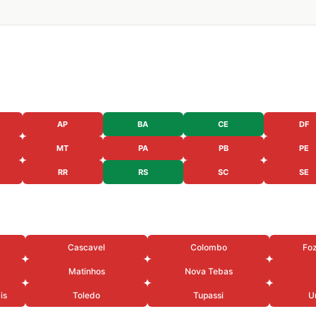
AP
BA
CE
DF
MT
PA
PB
PE
RR
RS
SC
SE
Cascavel
Colombo
Foz
Matinhos
Nova Tebas
is
Toledo
Tupassi
U