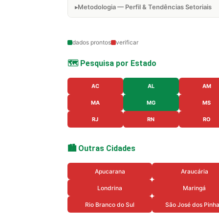
Metodologia — Perfil & Tendências Setoriais
dados prontos
verificar
🗺️ Pesquisa por Estado
AC
AL
AM
MA
MG
MS
RJ
RN
RO
🏙️ Outras Cidades
Apucarana
Araucária
Londrina
Maringá
Rio Branco do Sul
São José dos Pinha