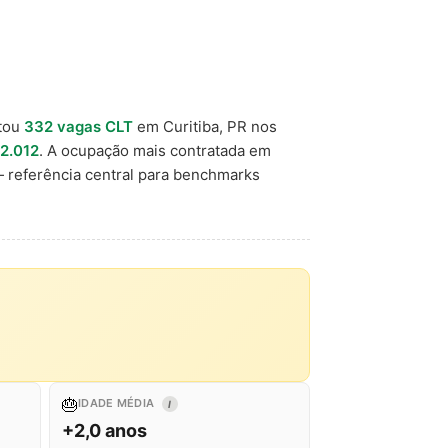
tou
332 vagas CLT
em Curitiba, PR nos
2.012
. A ocupação mais contratada em
 referência central para benchmarks
🎂
IDADE MÉDIA
I
+2,0 anos