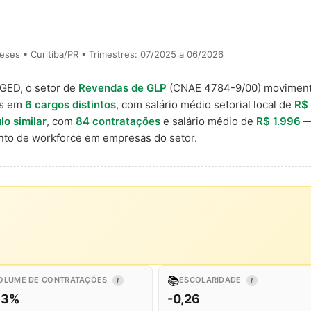
ses • Curitiba/PR • Trimestres: 07/2025 a 06/2026
AGED, o setor de
Revendas de GLP
(CNAE 4784-9/00) movimen
is em
6 cargos distintos
, com salário médio setorial local de
R$ 
lo similar
, com
84 contratações
e salário médio de
R$ 1.996
—
to de workforce em empresas do setor.
📚
OLUME DE CONTRATAÇÕES
ESCOLARIDADE
I
I
,3%
-0,26