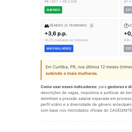
R$ 1.927 → R$ 2.058
47 →
SUBINDO
EST
👥
🕐
GÊNERO (% FEMININO)
J
I
+3,6 p.p.
+0
16,3% mulheres no trimestre
43h 
MAIS MULHERES
EST
Em Curitiba, PR, nos últimos 12 meses (trim
subindo
e
mais mulheres
.
Como usar esses indicadores:
para
gestores e d
descrições de vagas, requisitos e políticas de be
delimitam a pressão salarial esperada em process
perfil etário e a diversidade de gênero antecip
com base nos microdados oficiais do CAGED/MTE