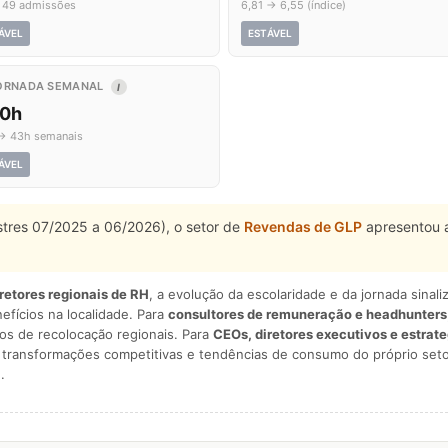
 49 admissões
6,81 → 6,55 (índice)
ÁVEL
ESTÁVEL
ORNADA SEMANAL
I
,0h
→ 43h semanais
ÁVEL
estres 07/2025 a 06/2026), o setor de
Revendas de GLP
apresentou a
iretores regionais de RH
, a evolução da escolaridade e da jornada sina
nefícios na localidade. Para
consultores de remuneração e headhunters
os de recolocação regionais. Para
CEOs, diretores executivos e estrat
am transformações competitivas e tendências de consumo do próprio seto
.