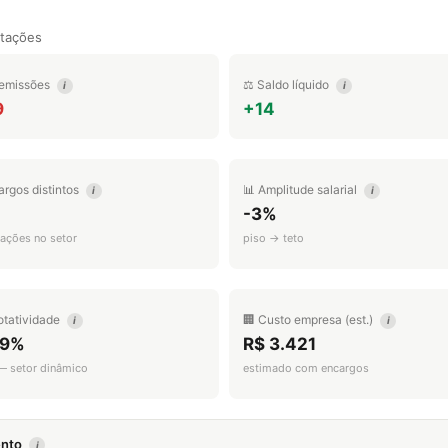
tações
emissões
⚖️ Saldo líquido
i
i
9
+14
argos distintos
📊 Amplitude salarial
i
i
-3%
ações no setor
piso → teto
otatividade
🏢 Custo empresa (est.)
i
i
.9%
R$ 3.421
 — setor dinâmico
estimado com encargos
mento
i