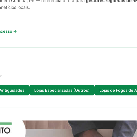
r em Curitiba, PR — referência direta para
gestores regionais de R
nefícios locais.
 acesso →
ar
 Antiguidades
Lojas Especializadas (Outros)
Lojas de Fogos de Ar