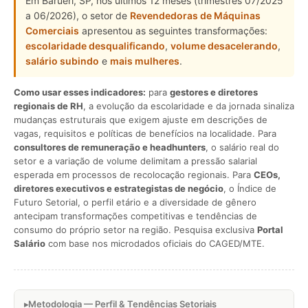
Em Barueri, SP, nos últimos 12 meses (trimestres 07/2025
a 06/2026), o setor de
Revendedoras de Máquinas
Comerciais
apresentou as seguintes transformações:
escolaridade desqualificando
,
volume desacelerando
,
salário subindo
e
mais mulheres
.
Como usar esses indicadores:
para
gestores e diretores
regionais de RH
, a evolução da escolaridade e da jornada sinaliza
mudanças estruturais que exigem ajuste em descrições de
vagas, requisitos e políticas de benefícios na localidade. Para
consultores de remuneração e headhunters
, o salário real do
setor e a variação de volume delimitam a pressão salarial
esperada em processos de recolocação regionais. Para
CEOs,
diretores executivos e estrategistas de negócio
, o Índice de
Futuro Setorial, o perfil etário e a diversidade de gênero
antecipam transformações competitivas e tendências de
consumo do próprio setor na região. Pesquisa exclusiva
Portal
Salário
com base nos microdados oficiais do CAGED/MTE.
Metodologia — Perfil & Tendências Setoriais