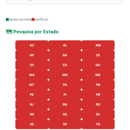
dados prontos
verificar
🗺️ Pesquisa por Estado
AC
AL
AM
AP
BA
CE
DF
ES
GO
MA
MG
MS
MT
PA
PB
PE
PI
PR
RJ
RN
RO
RR
RS
SC
SE
SP
TO