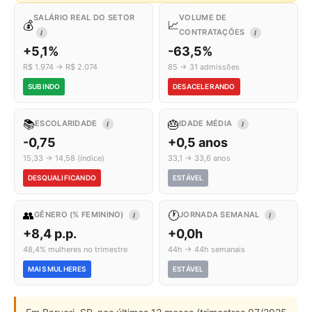
SALÁRIO REAL DO SETOR
VOLUME DE
💰
📈
CONTRATAÇÕES
I
I
+5,1%
-63,5%
R$ 1.974 → R$ 2.074
85 → 31 admissões
SUBINDO
DESACELERANDO
📚
🎂
ESCOLARIDADE
IDADE MÉDIA
I
I
-0,75
+0,5 anos
15,33 → 14,58 (índice)
33,1 → 33,6 anos
DESQUALIFICANDO
ESTÁVEL
👥
🕐
GÊNERO (% FEMININO)
JORNADA SEMANAL
I
I
+8,4 p.p.
+0,0h
48,4% mulheres no trimestre
44h → 44h semanais
MAIS MULHERES
ESTÁVEL