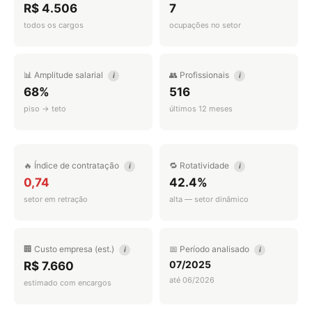
R$ 4.506
7
todos os cargos
ocupações no setor
📊 Amplitude salarial
👥 Profissionais
i
i
68%
516
piso → teto
últimos 12 meses
🔥 Índice de contratação
🔁 Rotatividade
i
i
0,74
42.4%
setor em retração
alta — setor dinâmico
🏢 Custo empresa (est.)
📅 Período analisado
i
i
07/2025
R$ 7.660
até 06/2026
estimado com encargos