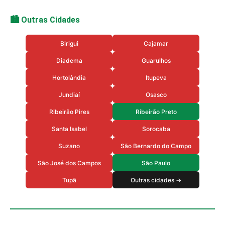
🏙️ Outras Cidades
Birigui
Cajamar
Diadema
Guarulhos
Hortolândia
Itupeva
Jundiaí
Osasco
Ribeirão Pires
Ribeirão Preto
Santa Isabel
Sorocaba
Suzano
São Bernardo do Campo
São José dos Campos
São Paulo
Tupã
Outras cidades →