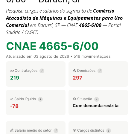
Pesquisa cargos e salários do segmento de
Comércio
Atacadista de Máquinas e Equipamentos para Uso
Comercial
em Barueri, SP — CNAE
4665-6/00
— Portal
Salário / CAGED.
CNAE 4665-6/00
Atualizado em
03 agosto de 2026
• 516 movimentações
📥 Contratações
📤 Demissões
i
i
219
297
⚖️ Saldo líquido
🔄 Situação
i
i
Com demanda restrita
-78
💰 Salário médio do setor
🎯 Cargos distintos
i
i