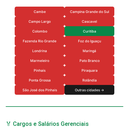
Cambe
Campina Grande do Sul
Campo Largo
Cascavel
Colombo
Curitiba
Fazenda Rio Grande
Foz do Iguaçu
Londrina
Maringá
Marmeleiro
Pato Branco
Pinhais
Piraquara
Ponta Grossa
Rolândia
São José dos Pinhais
Outras cidades →
🏅 Cargos e Salários Gerenciais