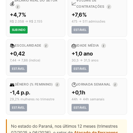
SALÁRIO REAL DO SETOR
VOLUME DE
💰
📈
CONTRATAÇÕES
I
I
+4,7%
+7,6%
R$ 2.058 → R$ 2.155
475 → 511 admissões
SUBINDO
ESTÁVEL
📚
🎂
ESCOLARIDADE
IDADE MÉDIA
I
I
+0,42
+1,0 ano
7,44 → 7,86 (índice)
30,5 → 31,5 anos
ESTÁVEL
ESTÁVEL
👥
🕐
GÊNERO (% FEMININO)
JORNADA SEMANAL
I
I
-1,4 p.p.
+0,1h
29,2% mulheres no trimestre
44h → 44h semanais
ESTÁVEL
ESTÁVEL
No estado do Paraná, nos últimos 12 meses (trimestres
07/2025 a 06/2026), o setor de
Atacado de Ferragens