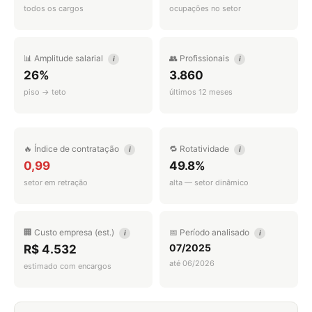
todos os cargos
ocupações no setor
📊 Amplitude salarial
👥 Profissionais
i
i
26%
3.860
piso → teto
últimos 12 meses
🔥 Índice de contratação
🔁 Rotatividade
i
i
0,99
49.8%
setor em retração
alta — setor dinâmico
🏢 Custo empresa (est.)
📅 Período analisado
i
i
07/2025
R$ 4.532
até 06/2026
estimado com encargos