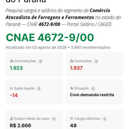
Pesquisa cargos e salários do segmento de
Comércio
Atacadista de Ferragens e Ferramentas
no estado do
Paraná — CNAE
4672-9/00
— Portal Salário / CAGED.
CNAE 4672-9/00
Atualizado em
03 agosto de 2026
• 3.860 movimentações
📥 Contratações
📤 Demissões
i
i
1.923
1.937
⚖️ Saldo líquido
🔄 Situação
i
i
Com demanda restrita
-14
💰 Salário médio do setor
🎯 Cargos distintos
i
i
R$ 2.666
48