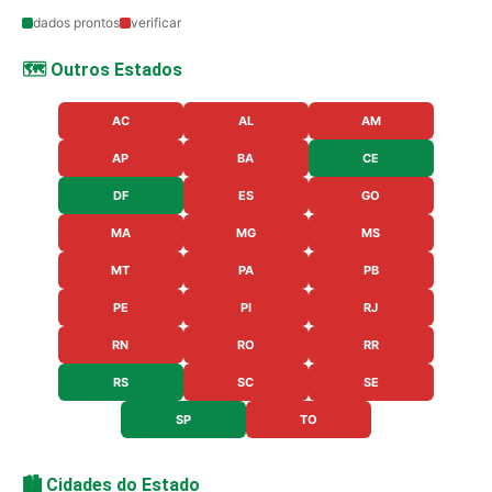
dados prontos
verificar
🗺️ Outros Estados
AC
AL
AM
AP
BA
CE
DF
ES
GO
MA
MG
MS
MT
PA
PB
PE
PI
RJ
RN
RO
RR
RS
SC
SE
SP
TO
🏙️ Cidades do Estado