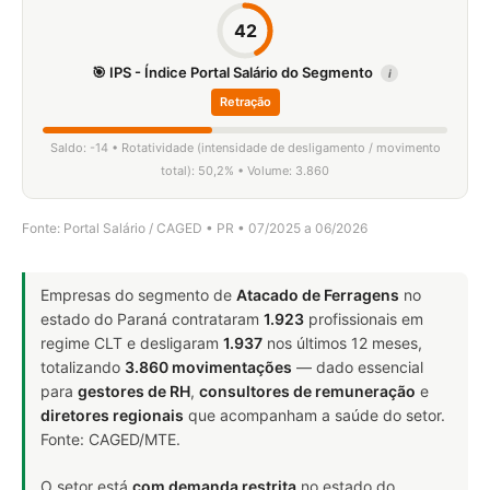
42
🎯 IPS - Índice Portal Salário do Segmento
i
Retração
Saldo: -14 • Rotatividade (intensidade de desligamento / movimento
total): 50,2% • Volume: 3.860
Fonte: Portal Salário / CAGED • PR • 07/2025 a 06/2026
Empresas do segmento de
Atacado de Ferragens
no
estado do Paraná contrataram
1.923
profissionais em
regime CLT e desligaram
1.937
nos últimos 12 meses,
totalizando
3.860 movimentações
— dado essencial
para
gestores de RH
,
consultores de remuneração
e
diretores regionais
que acompanham a saúde do setor.
Fonte: CAGED/MTE.
O setor está
com demanda restrita
no estado do