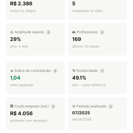
R$ 2.386
5
todos os cargos
ocupações no setor
📊 Amplitude salarial
👥 Profissionais
i
i
29%
169
piso → teto
últimos 12 meses
🔥 Índice de contratação
🔁 Rotatividade
i
i
1,04
49.1%
setor aquecido
alta — setor dinâmico
🏢 Custo empresa (est.)
📅 Período analisado
i
i
07/2025
R$ 4.056
até 06/2026
estimado com encargos