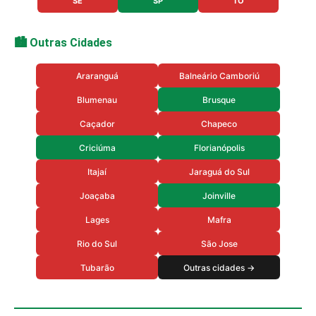
SE
SP
TO
🏙️ Outras Cidades
Araranguá
Balneário Camboriú
Blumenau
Brusque
Caçador
Chapeco
Criciúma
Florianópolis
Itajaí
Jaraguá do Sul
Joaçaba
Joinville
Lages
Mafra
Rio do Sul
São Jose
Tubarão
Outras cidades →