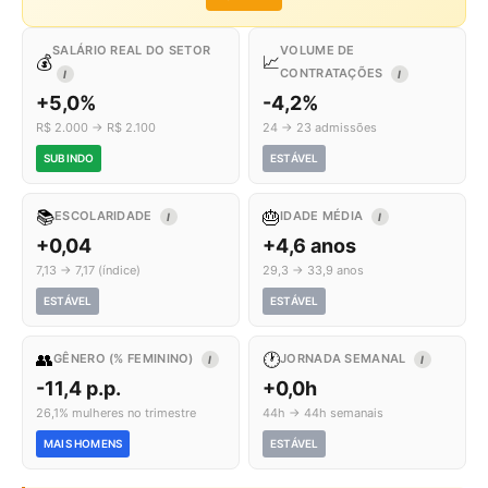
SALÁRIO REAL DO SETOR
VOLUME DE
💰
📈
CONTRATAÇÕES
I
I
+5,0%
-4,2%
R$ 2.000 → R$ 2.100
24 → 23 admissões
SUBINDO
ESTÁVEL
📚
🎂
ESCOLARIDADE
IDADE MÉDIA
I
I
+0,04
+4,6 anos
7,13 → 7,17 (índice)
29,3 → 33,9 anos
ESTÁVEL
ESTÁVEL
👥
🕐
GÊNERO (% FEMININO)
JORNADA SEMANAL
I
I
-11,4 p.p.
+0,0h
26,1% mulheres no trimestre
44h → 44h semanais
MAIS HOMENS
ESTÁVEL