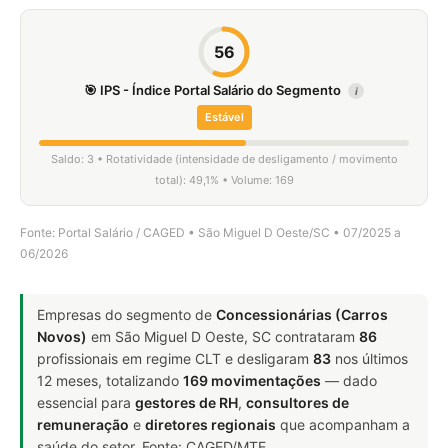
56
🎯 IPS - Índice Portal Salário do Segmento
i
Estável
Saldo: 3 • Rotatividade (intensidade de desligamento / movimento
total): 49,1% • Volume: 169
Fonte: Portal Salário / CAGED • São Miguel D Oeste/SC • 07/2025 a
06/2026
Empresas do segmento de
Concessionárias (Carros
Novos)
em São Miguel D Oeste, SC contrataram
86
profissionais em regime CLT e desligaram
83
nos últimos
12 meses, totalizando
169 movimentações
— dado
essencial para
gestores de RH
,
consultores de
remuneração
e
diretores regionais
que acompanham a
saúde do setor. Fonte: CAGED/MTE.