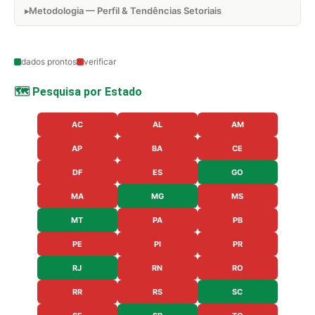
Metodologia — Perfil & Tendências Setoriais
dados prontos
verificar
🗺️ Pesquisa por Estado
AC
AL
AM
AP
BA
CE
DF
ES
GO
MA
MG
MS
MT
PA
PB
PE
PI
PR
RJ
RN
RO
RR
RS
SC