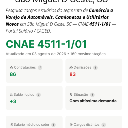
Pesquisa cargos e salários do segmento de
Comércio a
Varejo de Automóveis, Camionetas e Utilitários
Novos
em São Miguel D Oeste, SC — CNAE
4511-1/01
—
Portal Salário / CAGED.
CNAE 4511-1/01
Atualizado em
03 agosto de 2026
• 169 movimentações
📥 Contratações
📤 Demissões
i
i
86
83
⚖️ Saldo líquido
🔄 Situação
i
i
Com altíssima demanda
+3
💰 Salário médio do setor
🎯 Cargos distintos
i
i