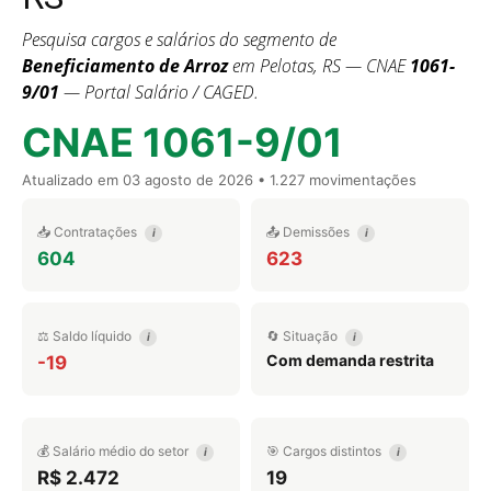
Pesquisa cargos e salários do segmento de
Beneficiamento de Arroz
em Pelotas, RS — CNAE
1061-
9/01
— Portal Salário / CAGED.
CNAE 1061-9/01
Atualizado em
03 agosto de 2026
• 1.227 movimentações
📥 Contratações
📤 Demissões
i
i
604
623
⚖️ Saldo líquido
🔄 Situação
i
i
Com demanda restrita
-19
💰 Salário médio do setor
🎯 Cargos distintos
i
i
R$ 2.472
19