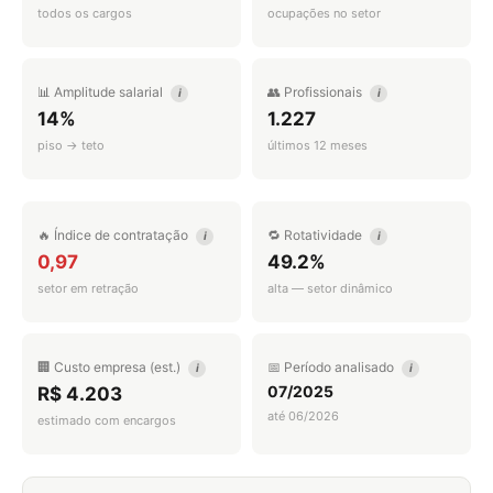
todos os cargos
ocupações no setor
📊 Amplitude salarial
👥 Profissionais
i
i
14%
1.227
piso → teto
últimos 12 meses
🔥 Índice de contratação
🔁 Rotatividade
i
i
0,97
49.2%
setor em retração
alta — setor dinâmico
🏢 Custo empresa (est.)
📅 Período analisado
i
i
07/2025
R$ 4.203
até 06/2026
estimado com encargos