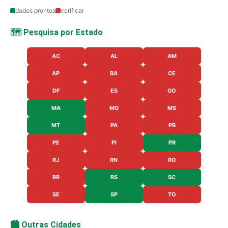
dados prontos
verificar
🗺️ Pesquisa por Estado
AC
AL
AM
AP
BA
CE
DF
ES
GO
MA
MG
MS
MT
PA
PB
PE
PI
PR
RJ
RN
RO
RR
RS
SC
SE
SP
TO
🏙️ Outras Cidades