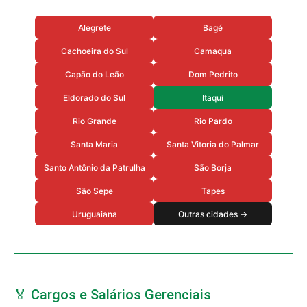
Alegrete
Bagé
Cachoeira do Sul
Camaqua
Capão do Leão
Dom Pedrito
Eldorado do Sul
Itaqui
Rio Grande
Rio Pardo
Santa Maria
Santa Vitoria do Palmar
Santo Antônio da Patrulha
São Borja
São Sepe
Tapes
Uruguaiana
Outras cidades →
🏅 Cargos e Salários Gerenciais