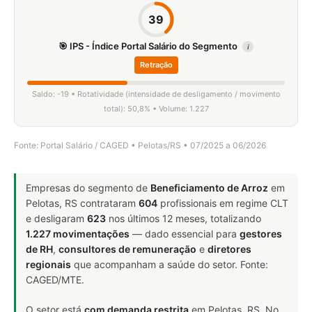
39
🎯 IPS - Índice Portal Salário do Segmento
i
Retração
Saldo: -19 • Rotatividade (intensidade de desligamento / movimento
total): 50,8% • Volume: 1.227
Fonte: Portal Salário / CAGED • Pelotas/RS • 07/2025 a 06/2026
Empresas do segmento de
Beneficiamento de Arroz
em
Pelotas, RS contrataram
604
profissionais em regime CLT
e desligaram
623
nos últimos 12 meses, totalizando
1.227 movimentações
— dado essencial para
gestores
de RH
,
consultores de remuneração
e
diretores
regionais
que acompanham a saúde do setor. Fonte:
CAGED/MTE.
O setor está
com demanda restrita
em Pelotas, RS. No