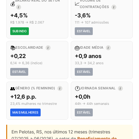
SALÁRIO REAL DO SETOR
VOLUME DE
💰
📈
CONTRATAÇÕES
I
I
+4,5%
-3,6%
R$ 1.978 → R$ 2.067
111 → 107 admissões
SUBINDO
ESTÁVEL
📚
🎂
ESCOLARIDADE
IDADE MÉDIA
I
I
+0,22
+0,9 anos
6,14 → 6,36 (índice)
33,3 → 34,2 anos
ESTÁVEL
ESTÁVEL
👥
🕐
GÊNERO (% FEMININO)
JORNADA SEMANAL
I
I
+12,6 p.p.
+0,0h
23,4% mulheres no trimestre
44h → 44h semanais
MAIS MULHERES
ESTÁVEL
Em Pelotas, RS, nos últimos 12 meses (trimestres
07/2025 a 06/2026), o setor de
Beneficiamento de