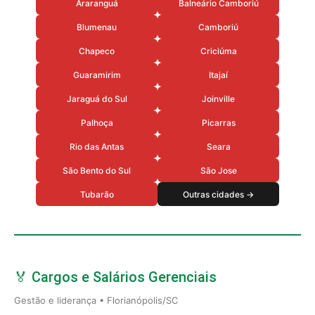
Araranguá
Balneário Camboriú
Blumenau
Camboriú
Chapeco
Criciúma
Guaramirim
Itajaí
Jaraguá do Sul
Joinville
Palhoça
Picarras
Rio das Antas
Seara
São Bento do Sul
São Jose
Tubarão
Outras cidades →
🏅 Cargos e Salários Gerenciais
Gestão e liderança • Florianópolis/SC