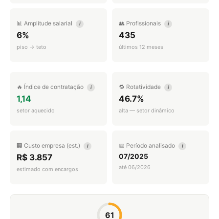
📊 Amplitude salarial
👥 Profissionais
i
i
6%
435
piso → teto
últimos 12 meses
🔥 Índice de contratação
🔁 Rotatividade
i
i
1,14
46.7%
setor aquecido
alta — setor dinâmico
🏢 Custo empresa (est.)
📅 Período analisado
i
i
07/2025
R$ 3.857
até 06/2026
estimado com encargos
61