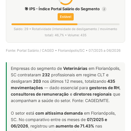
🎯 IPS - Índice Portal Salário do Segmento
i
Estável
Saldo: 29 • Rotatividade (intensidade de desligamento / movimento
total): 46,7% • Volume: 435
Fonte: Portal Salário / CAGED • Florianópolis/SC • 07/2025 a 06/2026
Empresas do segmento de
Veterinárias
em Florianópolis,
SC contrataram
232
profissionais em regime CLT e
desligaram
203
nos últimos 12 meses, totalizando
435
movimentações
— dado essencial para
gestores de RH
,
consultores de remuneração
e
diretores regionais
que
acompanham a saúde do setor. Fonte: CAGED/MTE.
O setor está
com altíssima demanda
em Florianópolis,
SC. No comparativo entre os meses de
07/2025 e
06/2026
, registrou um
aumento de 71.43%
nas