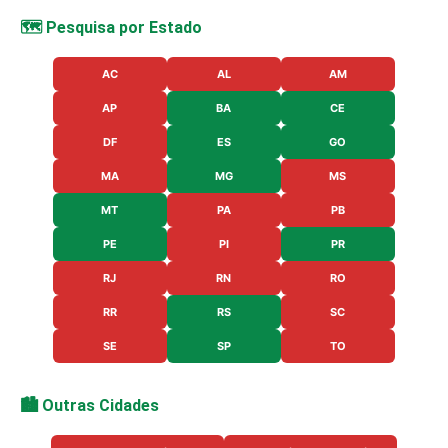
🗺️ Pesquisa por Estado
AC
AL
AM
AP
BA
CE
DF
ES
GO
MA
MG
MS
MT
PA
PB
PE
PI
PR
RJ
RN
RO
RR
RS
SC
SE
SP
TO
🏙️ Outras Cidades