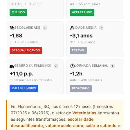
R$ 1.978 → R$ 2.086
43 → 55 admissões
SUBINDO
ACELERANDO
📚
🎂
ESCOLARIDADE
IDADE MÉDIA
I
I
-1,68
-3,1 anos
8,81 → 7,13 (índice)
31,1 → 28,0 anos
DESQUALIFICANDO
ESTÁVEL
👥
🕐
GÊNERO (% FEMININO)
JORNADA SEMANAL
I
I
+11,0 p.p.
-1,2h
69,1% mulheres no trimestre
44h → 43h semanais
MAIS MULHERES
REDUZINDO
Em Florianópolis, SC, nos últimos 12 meses (trimestres
07/2025 a 06/2026), o setor de
Veterinárias
apresentou
as seguintes transformações:
escolaridade
desqualificando
,
volume acelerando
,
salário subindo
e