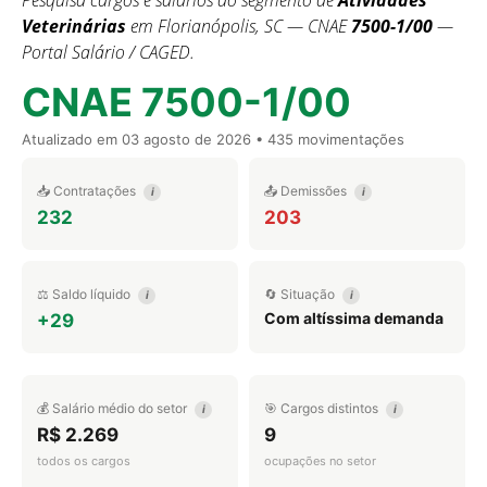
Pesquisa cargos e salários do segmento de
Atividades
Veterinárias
em Florianópolis, SC — CNAE
7500-1/00
—
Portal Salário / CAGED.
CNAE 7500-1/00
Atualizado em
03 agosto de 2026
• 435 movimentações
📥 Contratações
📤 Demissões
i
i
232
203
⚖️ Saldo líquido
🔄 Situação
i
i
Com altíssima demanda
+29
💰 Salário médio do setor
🎯 Cargos distintos
i
i
R$ 2.269
9
todos os cargos
ocupações no setor