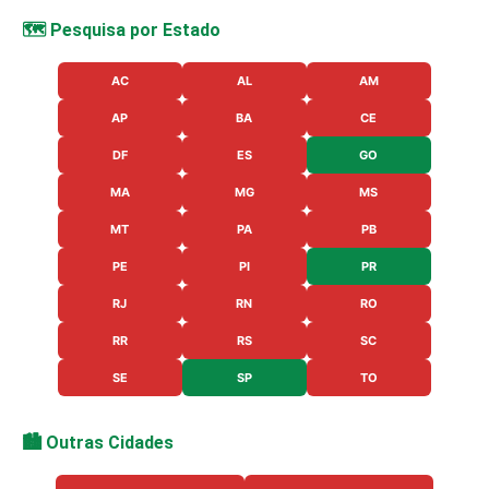
🗺️ Pesquisa por Estado
AC
AL
AM
AP
BA
CE
DF
ES
GO
MA
MG
MS
MT
PA
PB
PE
PI
PR
RJ
RN
RO
RR
RS
SC
SE
SP
TO
🏙️ Outras Cidades