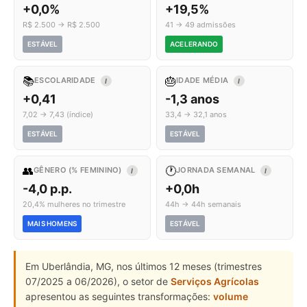
+0,0%
+19,5%
R$ 2.500 → R$ 2.500
41 → 49 admissões
ESTÁVEL
ACELERANDO
📚
🎂
ESCOLARIDADE
IDADE MÉDIA
I
I
+0,41
-1,3 anos
7,02 → 7,43 (índice)
33,4 → 32,1 anos
ESTÁVEL
ESTÁVEL
👥
🕐
GÊNERO (% FEMININO)
JORNADA SEMANAL
I
I
-4,0 p.p.
+0,0h
20,4% mulheres no trimestre
44h → 44h semanais
MAIS HOMENS
ESTÁVEL
Em Uberlândia, MG, nos últimos 12 meses (trimestres
07/2025 a 06/2026), o setor de
Serviços Agrícolas
apresentou as seguintes transformações:
volume