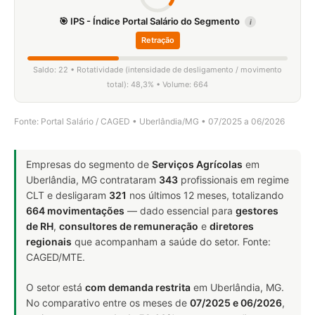
🎯 IPS - Índice Portal Salário do Segmento
i
Retração
Saldo: 22 • Rotatividade (intensidade de desligamento / movimento
total): 48,3% • Volume: 664
Fonte: Portal Salário / CAGED • Uberlândia/MG • 07/2025 a 06/2026
Empresas do segmento de
Serviços Agrícolas
em
Uberlândia, MG contrataram
343
profissionais em regime
CLT e desligaram
321
nos últimos 12 meses, totalizando
664 movimentações
— dado essencial para
gestores
de RH
,
consultores de remuneração
e
diretores
regionais
que acompanham a saúde do setor. Fonte:
CAGED/MTE.
O setor está
com demanda restrita
em Uberlândia, MG.
No comparativo entre os meses de
07/2025 e 06/2026
,