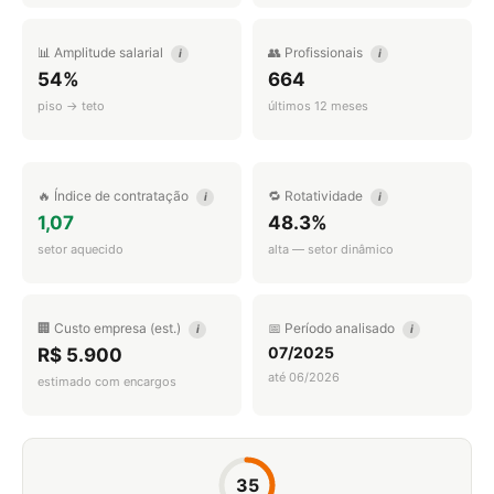
📊 Amplitude salarial
👥 Profissionais
i
i
54%
664
piso → teto
últimos 12 meses
🔥 Índice de contratação
🔁 Rotatividade
i
i
1,07
48.3%
setor aquecido
alta — setor dinâmico
🏢 Custo empresa (est.)
📅 Período analisado
i
i
07/2025
R$ 5.900
até 06/2026
estimado com encargos
35