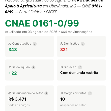
Pesquisa cargos e salários do segmento de
Atividades de
Apoio à Agricultura
em Uberlândia, MG — CNAE
0161-
0/99
— Portal Salário / CAGED.
CNAE 0161-0/99
Atualizado em
03 agosto de 2026
• 664 movimentações
📥 Contratações
📤 Demissões
i
i
343
321
⚖️ Saldo líquido
🔄 Situação
i
i
Com demanda restrita
+22
💰 Salário médio do setor
🎯 Cargos distintos
i
i
R$ 3.471
10
todos os cargos
ocupações no setor