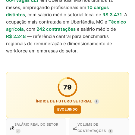
664 vagas CLT
em Uberlândia, MG nos últimos 12
meses, empregando profissionais em
10 cargos
distintos
, com salário médio setorial local de
R$ 3.471
. A
ocupação mais contratada em Uberlândia, MG é
Técnico
agrícola
, com
242 contratações
e salário médio de
R$ 2.248
— referência central para benchmarks
regionais de remuneração e dimensionamento de
workforce em empresas do setor.
79
ÍNDICE DE FUTURO SETORIAL
I
EVOLUINDO
SALÁRIO REAL DO SETOR
VOLUME DE
💰
📈
CONTRATAÇÕES
I
I