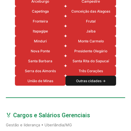
Arceburgo
Campestre
Capetinga
Conceição das Alagoas
Fronteira
Frutal
Itapagipe
Jaíba
Minduri
Monte Carmelo
Nova Ponte
Presidente Olegário
Santa Barbara
Santa Rita do Sapucaí
Serra dos Aimorés
Três Corações
União de Minas
Outras cidades →
🏅 Cargos e Salários Gerenciais
Gestão e liderança • Uberlândia/MG