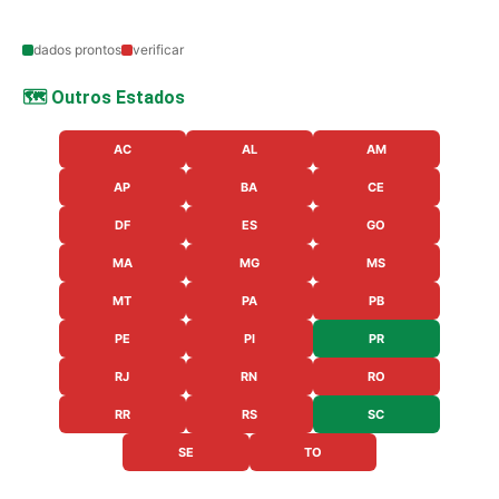
dados prontos
verificar
🗺️ Outros Estados
AC
AL
AM
AP
BA
CE
DF
ES
GO
MA
MG
MS
MT
PA
PB
PE
PI
PR
RJ
RN
RO
RR
RS
SC
SE
TO