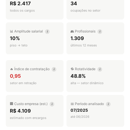
R$ 2.417
34
todos os cargos
ocupações no setor
📊 Amplitude salarial
👥 Profissionais
i
i
10%
1.309
piso → teto
últimos 12 meses
🔥 Índice de contratação
🔁 Rotatividade
i
i
0,95
48.8%
setor em retração
alta — setor dinâmico
🏢 Custo empresa (est.)
📅 Período analisado
i
i
07/2025
R$ 4.109
até 06/2026
estimado com encargos