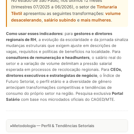
No estado de São Paulo, nos últimos 12 meses
(trimestres 07/2025 a 06/2026), o setor de
Tinturaria
Têxtil
apresentou as seguintes transformações:
volume
desacelerando
,
salário subindo
e
mais mulheres
.
Como usar esses indicadores:
para
gestores e diretores
regionais de RH
, a evolução da escolaridade e da jornada sinaliza
mudanças estruturais que exigem ajuste em descrições de
vagas, requisitos e políticas de benefícios na localidade. Para
consultores de remuneração e headhunters
, o salário real do
setor e a variação de volume delimitam a pressão salarial
esperada em processos de recolocação regionais. Para
CEOs,
diretores executivos e estrategistas de negócio
, o Índice de
Futuro Setorial, o perfil etário e a diversidade de gênero
antecipam transformações competitivas e tendências de
consumo do próprio setor na região. Pesquisa exclusiva
Portal
Salário
com base nos microdados oficiais do CAGED/MTE.
Metodologia — Perfil & Tendências Setoriais