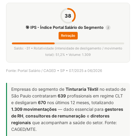
38
🎯 IPS - Índice Portal Salário do Segmento
i
Retração
Saldo: -31 • Rotatividade (intensidade de desligamento / movimento
total): 51,2% • Volume: 1.309
Fonte: Portal Salário / CAGED • SP • 07/2025 a 06/2026
Empresas do segmento de
Tinturaria Têxtil
no estado de
São Paulo contrataram
639
profissionais em regime CLT
e desligaram
670
nos últimos 12 meses, totalizando
1.309 movimentações
— dado essencial para
gestores
de RH
,
consultores de remuneração
e
diretores
regionais
que acompanham a saúde do setor. Fonte:
CAGED/MTE.