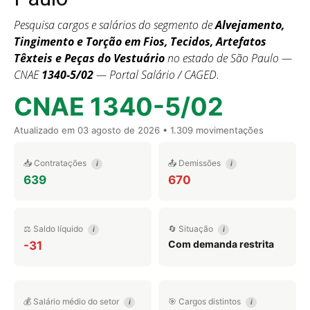
Pesquisa cargos e salários do segmento de
Alvejamento,
Tingimento e Torção em Fios, Tecidos, Artefatos
Têxteis e Peças do Vestuário
no estado de São Paulo —
CNAE
1340-5/02
— Portal Salário / CAGED.
CNAE 1340-5/02
Atualizado em
03 agosto de 2026
• 1.309 movimentações
📥 Contratações
📤 Demissões
i
i
639
670
⚖️ Saldo líquido
🔄 Situação
i
i
Com demanda restrita
-31
💰 Salário médio do setor
🎯 Cargos distintos
i
i