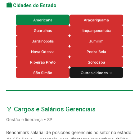
🏙️ Cidades do Estado
Americana
Araçariguama
Guarulhos
Itaquaquecetuba
Jardinópolis
Jumirim
Nova Odessa
Pedra Bela
Ribeirão Preto
Sorocaba
São Simão
Outras cidades →
🏅 Cargos e Salários Gerenciais
Gestão e liderança • SP
Benchmark salarial de posições gerenciais no setor no estado