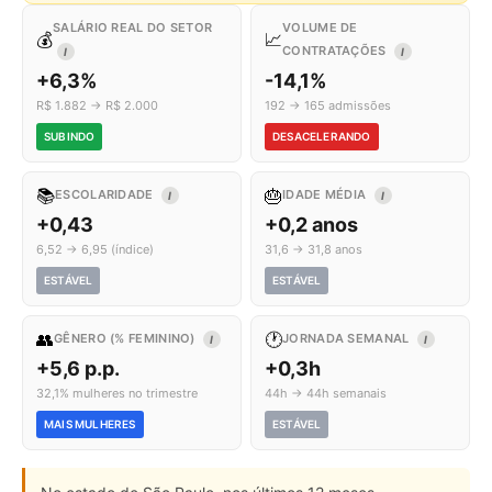
SALÁRIO REAL DO SETOR
VOLUME DE
💰
📈
CONTRATAÇÕES
I
I
+6,3%
-14,1%
R$ 1.882 → R$ 2.000
192 → 165 admissões
SUBINDO
DESACELERANDO
📚
🎂
ESCOLARIDADE
IDADE MÉDIA
I
I
+0,43
+0,2 anos
6,52 → 6,95 (índice)
31,6 → 31,8 anos
ESTÁVEL
ESTÁVEL
👥
🕐
GÊNERO (% FEMININO)
JORNADA SEMANAL
I
I
+5,6 p.p.
+0,3h
32,1% mulheres no trimestre
44h → 44h semanais
MAIS MULHERES
ESTÁVEL