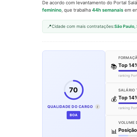
De acordo com levantamento do Portal Salá
feminino
, que trabalha
44h semanais
em em
Cidade com mais contratações:
São Paulo,
FORMAÇÃ
Top 14
📚
ranking Por
70
SALÁRIO 
Top 14
💰
QUALIDADE DO CARGO
I
ranking Por
BOA
VOLUME 
Posiçã
📊