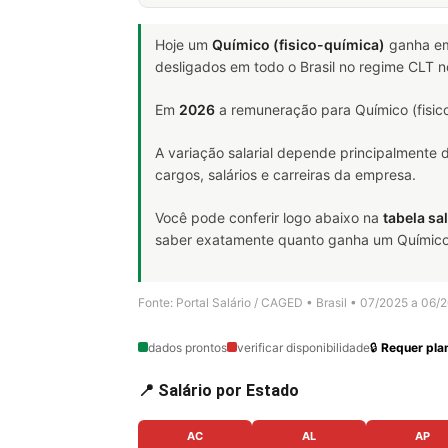
Hoje um
Químico (fisico-química)
ganha e
desligados em todo o Brasil no regime CLT 
Em
2026
a remuneração para Químico (fisico
A variação salarial depende principalmente
cargos, salários e carreiras da empresa.
Você pode conferir logo abaixo na
tabela sal
saber exatamente quanto ganha um Químico (fi
Fonte: Portal Salário / CAGED • Brasil • 07/2025 a 06/
dados prontos
verificar disponibilidade
🔒
Requer plan
📍 Salário por Estado
AC
AL
AP