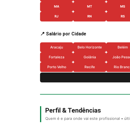
MA
MT
MS
RJ
RN
RS
📍 Salário por Cidade
Aracaju
Belo Horizonte
Belém
Fortaleza
Goiânia
João Pess
Porto Velho
Recife
Rio Branc
Perfil & Tendências
Quem é e para onde vai este profissional • úl