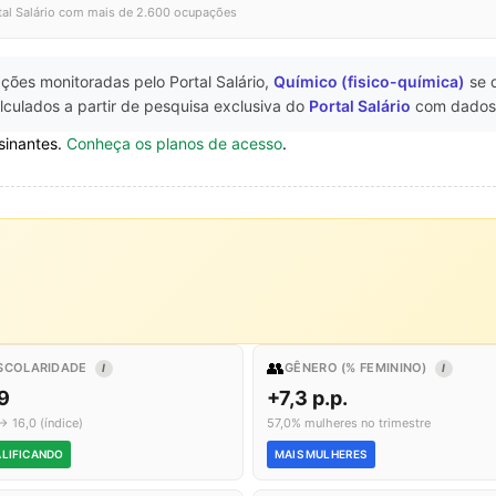
tal Salário com mais de 2.600 ocupações
ções monitoradas pelo Portal Salário,
Químico (fisico-química)
se 
lculados a partir de pesquisa exclusiva do
Portal Salário
com dados
sinantes.
Conheça os planos de acesso
.
👥
SCOLARIDADE
GÊNERO (% FEMININO)
I
I
9
+7,3 p.p.
→ 16,0 (índice)
57,0% mulheres no trimestre
LIFICANDO
MAIS MULHERES