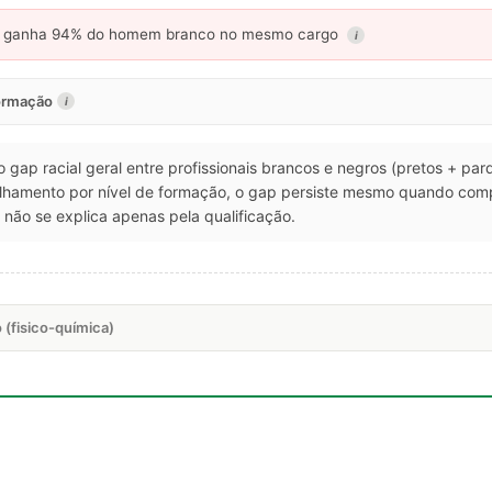
ganha 94% do homem branco no mesmo cargo
i
formação
i
 o gap racial geral entre profissionais brancos e negros (pretos + pa
talhamento por nível de formação, o gap persiste mesmo quando co
não se explica apenas pela qualificação.
 (fisico-química)