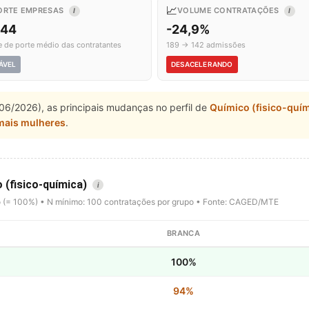
📈
ORTE EMPRESAS
VOLUME CONTRATAÇÕES
I
I
,44
-24,9%
e de porte médio das contratantes
189 → 142 admissões
ÁVEL
DESACELERANDO
06/2026), as principais mudanças no perfil de
Químico (fisico-quí
mais mulheres
.
 (fisico-química)
i
o (= 100%) • N mínimo: 100 contratações por grupo • Fonte: CAGED/MTE
BRANCA
100%
94%