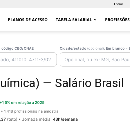
Entrar
PLANOS DE ACESSO
TABELA SALARIAL
PROFISSÕES
ou código CBO/CNAE
Cidade/estado
(opcional)
. Em branco = 
uímica) — Salário Brasil
+1,5% em relação a 2025
• 1.418 profissionais na amostra
,37
(teto) • Jornada média:
43h/semana