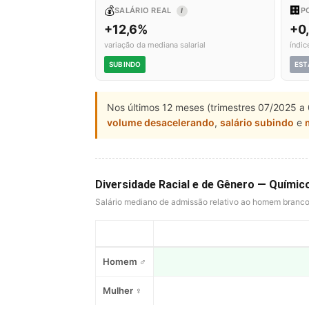
💰
🏢
SALÁRIO REAL
P
I
+12,6%
+0
variação da mediana salarial
índic
SUBINDO
EST
Nos últimos 12 meses (trimestres 07/2025 a 
volume desacelerando
,
salário subindo
e
Diversidade Racial e de Gênero — Químico
Salário mediano de admissão relativo ao homem branc
Homem ♂
Mulher ♀