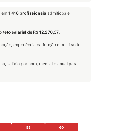
e em
1.418 profissionais
admitidos e
 o
teto salarial de R$ 12.270,37
.
ação, experiência na função e política de
na, salário por hora, mensal e anual para
ES
GO