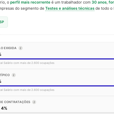
rio, o
perfil mais recorrente
é um trabalhador com
30 anos
,
fo
presas do segmento de
Testes e análises técnicas
de todo o B
 SP
O EXIGIDA
I
%
tal Salário com mais de 2.600 ocupações
TÍPICO
I
%
tal Salário com mais de 2.600 ocupações
DE CONTRATAÇÕES
I
o 4%