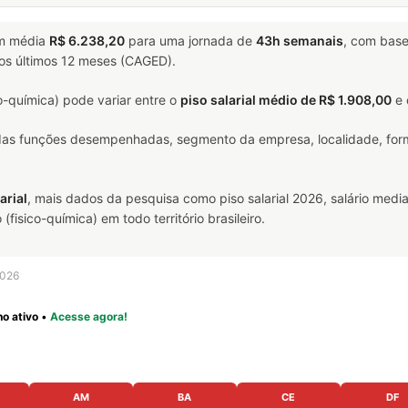
m média
R$ 6.238,20
para uma jornada de
43h semanais
, com bas
nos últimos 12 meses (CAGED).
-química) pode variar entre o
piso salarial médio de R$ 1.908,00
e
 das funções desempenhadas, segmento da empresa, localidade, form
arial
, mais dados da pesquisa como piso salarial 2026, salário media
sico-química) em todo território brasileiro.
2026
o ativo
•
Acesse agora!
AM
BA
CE
DF