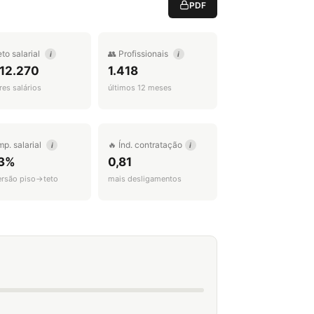
PDF
eto salarial
👥 Profissionais
i
i
 12.270
1.418
es salários
últimos 12 meses
mp. salarial
🔥 Índ. contratação
i
i
3%
0,81
ersão piso→teto
mais desligamentos