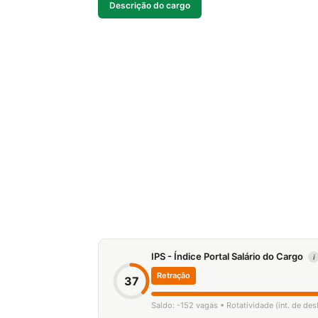
Descrição do cargo
IPS - Índice Portal Salário do Cargo
i
Retração
37
Saldo: -152 vagas • Rotatividade (int. de de