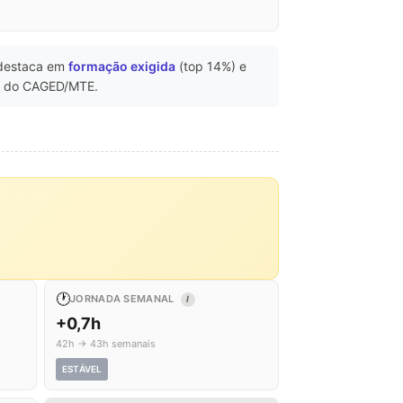
destaca em
formação exigida
(top 14%) e
 do CAGED/MTE.
🕐
JORNADA SEMANAL
I
+0,7h
42h → 43h semanais
ESTÁVEL