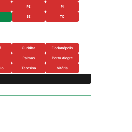
PE
PI
SE
TO
á
Curitiba
Florianópolis
Palmas
Porto Alegre
lo
Teresina
Vitória