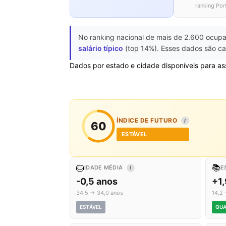
ranking Por
No ranking nacional de mais de 2.600 ocupa
salário típico
(top 14%). Esses dados são ca
Dados por estado e cidade disponíveis para as
ÍNDICE DE FUTURO
I
60
ESTÁVEL
🎂
📚
IDADE MÉDIA
E
I
-0,5 anos
+1,
34,5 → 34,0 anos
14,2 
ESTÁVEL
QUA