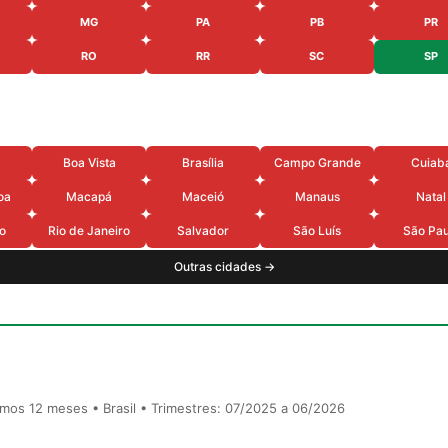
MG
PA
PB
PR
RO
RR
SC
SP
Boa Vista
Brasília
Campo Grande
Cuiab
oa
Macapá
Maceió
Manaus
Natal
o
Rio de Janeiro
Salvador
São Luís
São Pau
Outras cidades →
timos 12 meses • Brasil • Trimestres: 07/2025 a 06/2026