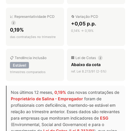
📈 Representatividade PCD
🔄 Variação PCD
+0,05 p.p.
i
0,19%
0,14% → 0,19%
das contratações no trimestre
📋 Tendência inclusão
🏢 Lei de Cotas
i
Abaixo da cota
Estável
ref. Lei 8.213/91 (2-5%)
trimestres comparados
Nos últimos 12 meses,
0,19%
das novas contratações de
Proprietário de Salina - Empregador
foram de
profissionais com deficiência, mantendo-se estável em
relação ao trimestre anterior. Esses dados são relevantes
para empresas que monitoram indicadores de
ESG
(Environmental, Social and Governance) e para o
cumprimento da
Lei de Cotas
(
Lei 8.213/91
), que exige