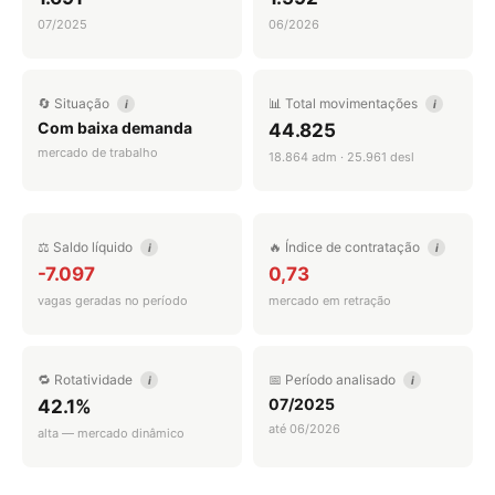
07/2025
06/2026
🔄 Situação
📊 Total movimentações
i
i
Com baixa demanda
44.825
mercado de trabalho
18.864 adm · 25.961 desl
⚖️ Saldo líquido
🔥 Índice de contratação
i
i
-7.097
0,73
vagas geradas no período
mercado em retração
🔁 Rotatividade
📅 Período analisado
i
i
07/2025
42.1%
até 06/2026
alta — mercado dinâmico