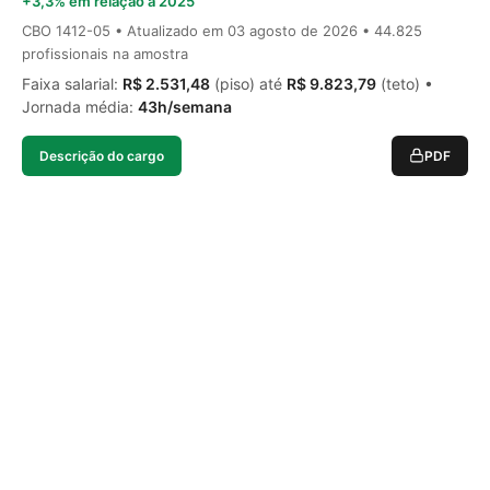
+3,3% em relação a 2025
CBO 1412-05 • Atualizado em
03 agosto de 2026
• 44.825
profissionais na amostra
Faixa salarial:
R$ 2.531,48
(piso) até
R$ 9.823,79
(teto) •
Jornada média:
43h/semana
Descrição do cargo
PDF