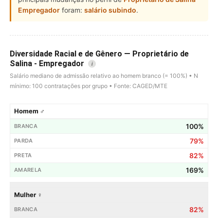
Empregador
foram:
salário subindo
.
Diversidade Racial e de Gênero — Proprietário de
Salina - Empregador
i
Salário mediano de admissão relativo ao homem branco (= 100%) • N
mínimo: 100 contratações por grupo • Fonte: CAGED/MTE
Homem ♂
100%
79%
82%
169%
Mulher ♀
82%