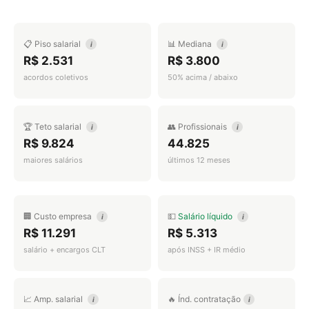
📋 Piso salarial
📊 Mediana
i
i
R$ 2.531
R$ 3.800
acordos coletivos
50% acima / abaixo
🏆 Teto salarial
👥 Profissionais
i
i
R$ 9.824
44.825
maiores salários
últimos 12 meses
🏢 Custo empresa
💵
Salário líquido
i
i
R$ 11.291
R$ 5.313
salário + encargos CLT
após INSS + IR médio
📈 Amp. salarial
🔥 Índ. contratação
i
i