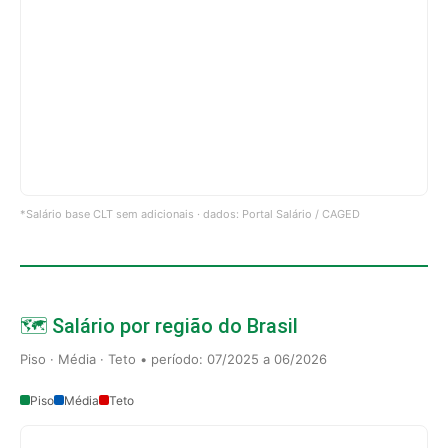
*Salário base CLT sem adicionais · dados: Portal Salário / CAGED
🗺️ Salário por região do Brasil
Piso · Média · Teto • período: 07/2025 a 06/2026
Piso
Média
Teto