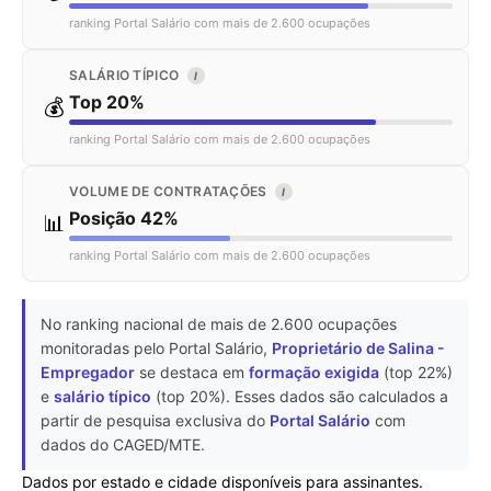
ranking Portal Salário com mais de 2.600 ocupações
SALÁRIO TÍPICO
I
Top 20%
💰
ranking Portal Salário com mais de 2.600 ocupações
VOLUME DE CONTRATAÇÕES
I
Posição 42%
📊
ranking Portal Salário com mais de 2.600 ocupações
No ranking nacional de mais de 2.600 ocupações
monitoradas pelo Portal Salário,
Proprietário de Salina -
Empregador
se destaca em
formação exigida
(top 22%)
e
salário típico
(top 20%). Esses dados são calculados a
partir de pesquisa exclusiva do
Portal Salário
com
dados do CAGED/MTE.
Dados por estado e cidade disponíveis para assinantes.