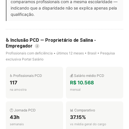
comparamos profissionais com a mesma escolaridade —
indicando que a disparidade não se explica apenas pela
qualificação.
♿ Inclusão PCD — Proprietário de Salina -
Empregador
i
Profissionais com deficiência • últimos 12 meses • Brasil • Pesquisa
exclusiva Portal Salário
♿ Profissionais PCD
💰 Salário médio PCD
117
R$ 10.568
na amostra
mensal
🕐 Jornada PCD
📊 Comparativo
43h
37.15%
semanais
vs média geral do cargo