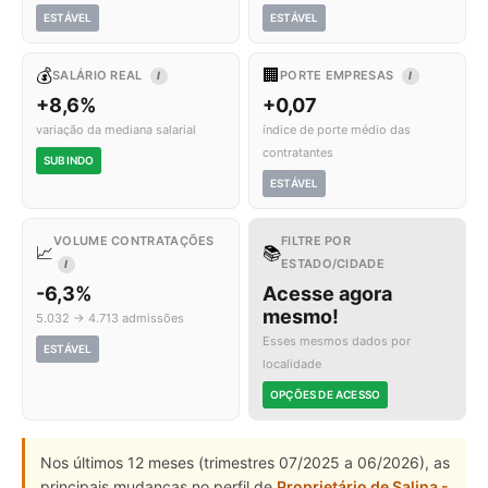
ESTÁVEL
ESTÁVEL
💰
🏢
SALÁRIO REAL
PORTE EMPRESAS
I
I
+8,6%
+0,07
variação da mediana salarial
índice de porte médio das
contratantes
SUBINDO
ESTÁVEL
VOLUME CONTRATAÇÕES
FILTRE POR
📈
📚
ESTADO/CIDADE
I
-6,3%
Acesse agora
mesmo!
5.032 → 4.713 admissões
Esses mesmos dados por
ESTÁVEL
localidade
OPÇÕES DE ACESSO
Nos últimos 12 meses (trimestres 07/2025 a 06/2026), as
principais mudanças no perfil de
Proprietário de Salina -