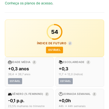
Conheça os planos de acesso
.
54
ÍNDICE DE FUTURO
I
ESTÁVEL
🎂
📚
IDADE MÉDIA
ESCOLARIDADE
I
I
+0,3 anos
+0,3
39,4 → 39,7 anos
11,7 → 12,0 (índice)
ESTÁVEL
ESTÁVEL
👥
🕐
GÊNERO (% FEMININO)
JORNADA SEMANAL
I
I
-0,1 p.p.
+0,0h
23,5% mulheres no trimestre
44h → 44h semanais