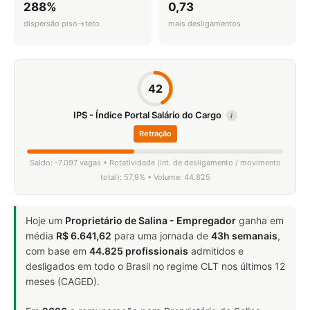
288%
0,73
dispersão piso→teto
mais desligamentos
42
IPS - Índice Portal Salário do Cargo
i
Retração
Saldo: -7.097 vagas • Rotatividade (int. de desligamento / movimento
total): 57,9% • Volume: 44.825
Hoje um
Proprietário de Salina - Empregador
ganha em
média
R$ 6.641,62
para uma jornada de
43h semanais
,
com base em
44.825 profissionais
admitidos e
desligados em todo o Brasil no regime CLT nos últimos 12
meses (CAGED).