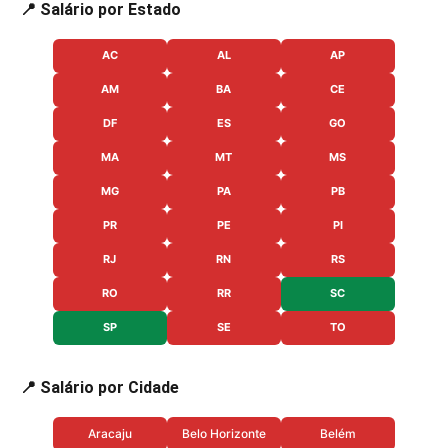
📍 Salário por Estado
AC
AL
AP
AM
BA
CE
DF
ES
GO
MA
MT
MS
MG
PA
PB
PR
PE
PI
RJ
RN
RS
RO
RR
SC
SP
SE
TO
📍 Salário por Cidade
Aracaju
Belo Horizonte
Belém