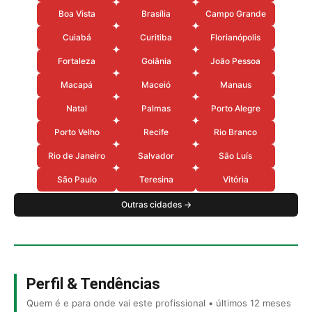
Boa Vista
Brasília
Campo Grande
Cuiabá
Curitiba
Florianópolis
Fortaleza
Goiânia
João Pessoa
Macapá
Maceió
Manaus
Natal
Palmas
Porto Alegre
Porto Velho
Recife
Rio Branco
Rio de Janeiro
Salvador
São Luís
São Paulo
Teresina
Vitória
Outras cidades →
Perfil & Tendências
Quem é e para onde vai este profissional • últimos 12 meses