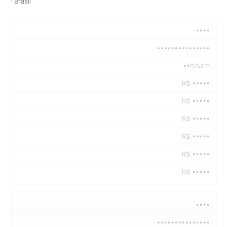
· Brasil
••••
•••••••••••••••
••h/sem
R$ •••••
R$ •••••
R$ •••••
R$ •••••
R$ •••••
R$ •••••
••••
•••••••••••••••