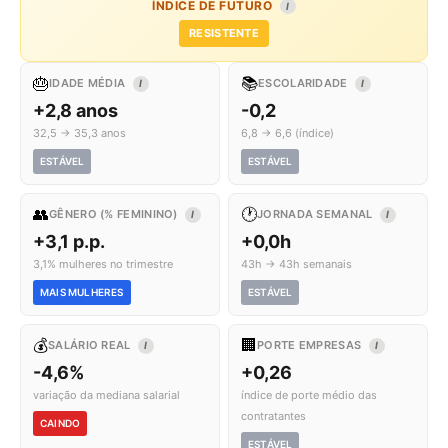
ÍNDICE DE FUTURO
I
RESISTENTE
🎂
📚
IDADE MÉDIA
ESCOLARIDADE
I
I
+2,8 anos
-0,2
32,5 → 35,3 anos
6,8 → 6,6 (índice)
ESTÁVEL
ESTÁVEL
👥
🕐
GÊNERO (% FEMININO)
JORNADA SEMANAL
I
I
+3,1 p.p.
+0,0h
3,1% mulheres no trimestre
43h → 43h semanais
MAIS MULHERES
ESTÁVEL
💰
🏢
SALÁRIO REAL
PORTE EMPRESAS
I
I
-4,6%
+0,26
variação da mediana salarial
índice de porte médio das
contratantes
CAINDO
ESTÁVEL