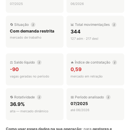
07/2025
06/2026
🔄 Situação
📊 Total movimentações
i
i
Com demanda restrita
344
mercado de trabalho
127 adm · 217 desl
⚖️ Saldo líquido
🔥 Índice de contratação
i
i
-90
0,59
vagas geradas no período
mercado em retração
🔁 Rotatividade
📅 Período analisado
i
i
07/2025
36.9%
até 06/2026
alta — mercado dinâmico
Como usar esses dados na sua operação:
para
gestores e