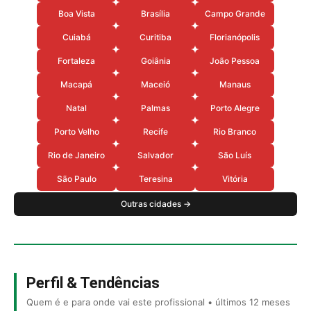
Boa Vista
Brasília
Campo Grande
Cuiabá
Curitiba
Florianópolis
Fortaleza
Goiânia
João Pessoa
Macapá
Maceió
Manaus
Natal
Palmas
Porto Alegre
Porto Velho
Recife
Rio Branco
Rio de Janeiro
Salvador
São Luís
São Paulo
Teresina
Vitória
Outras cidades →
Perfil & Tendências
Quem é e para onde vai este profissional • últimos 12 meses