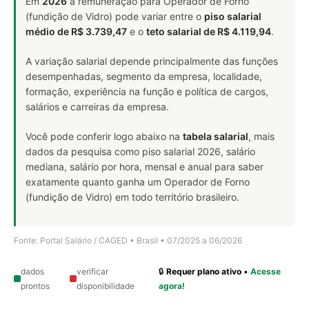
Em
2026
a remuneração para Operador de Forno
(fundição de Vidro) pode variar entre o
piso salarial
médio de R$ 3.739,47
e o
teto salarial de R$ 4.119,94
.
A variação salarial depende principalmente das funções
desempenhadas, segmento da empresa, localidade,
formação, experiência na função e política de cargos,
salários e carreiras da empresa.
Você pode conferir logo abaixo na
tabela salarial
, mais
dados da pesquisa como piso salarial 2026, salário
mediana, salário por hora, mensal e anual para saber
exatamente quanto ganha um Operador de Forno
(fundição de Vidro) em todo território brasileiro.
Fonte: Portal Salário / CAGED • Brasil • 07/2025 a 06/2026
dados
verificar
🔒
Requer plano ativo
•
Acesse
prontos
disponibilidade
agora!