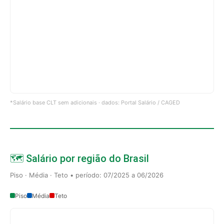
*Salário base CLT sem adicionais · dados: Portal Salário / CAGED
🗺️ Salário por região do Brasil
Piso · Média · Teto • período: 07/2025 a 06/2026
Piso
Média
Teto