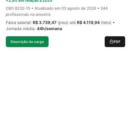
+2,9% em relação a 2025
CBO 8232-15 • Atualizado em
03 agosto de 2026
• 344
profissionais na amostra
Faixa salarial:
R$ 3.739,47
(piso) até
R$ 4.119,94
(teto) •
Jornada média:
44h/semana
Descrição do cargo
PDF