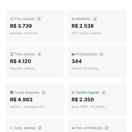
📋 Piso salarial
📊 Mediana
i
i
R$ 3.739
R$ 2.538
acordos coletivos
50% acima / abaixo
🏆 Teto salarial
👥 Profissionais
i
i
R$ 4.120
344
maiores salários
últimos 12 meses
🏢 Custo empresa
💵
Salário líquido
i
i
R$ 4.993
R$ 2.350
salário + encargos CLT
após INSS + IR médio
📈 Amp. salarial
🔥 Índ. contratação
i
i