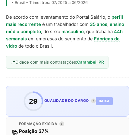
• Brasil • Trimestres: 07/2025 a 06/2026
De acordo com levantamento do Portal Salário, o
perfil
mais recorrente
é um trabalhador com
35 anos
,
ensino
médio completo
, do sexo
masculino
, que trabalha
44h
semanais
em empresas do segmento de
Fábricas de
vidro
de todo o Brasil.
Cidade com mais contratações:
Carambei, PR
29
QUALIDADE DO CARGO
BAIXA
I
FORMAÇÃO EXIGIDA
I
Posição 27%
📚