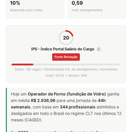
10%
0,59
dispersão piso→teto
mais desligamentos
20
IPS - Índice Portal Salário do Cargo
i
Forte Retração
Saldo: -90 vagas • Rotatividade (int. de desligamento / movimento
total): 63,1% • Volume: 344
Hoje um
Operador de Forno (fundição de Vidro)
ganha
em média
R$ 2.936,96
para uma jornada de
44h
semanais
, com base em
344 profissionais
admitidos e
desligados em todo o Brasil no regime CLT nos últimos 12
meses (CAGED).