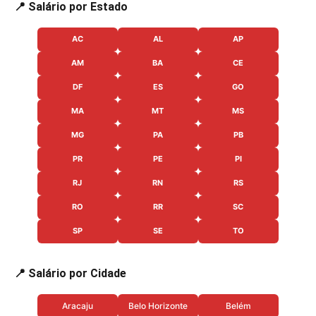
📍 Salário por Estado
AC
AL
AP
AM
BA
CE
DF
ES
GO
MA
MT
MS
MG
PA
PB
PR
PE
PI
RJ
RN
RS
RO
RR
SC
SP
SE
TO
📍 Salário por Cidade
Aracaju
Belo Horizonte
Belém