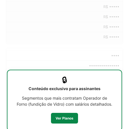
R$ •••••
R$ •••••
R$ •••••
R$ •••••
••••
•••••••••••••••
••h/sem
🔒
R$ •••••
Conteúdo exclusivo para assinantes
R$ •••••
Segmentos que mais contratam Operador de
Forno (fundição de Vidro) com salários detalhados.
R$ •••••
R$ •••••
Ver Planos
R$ •••••