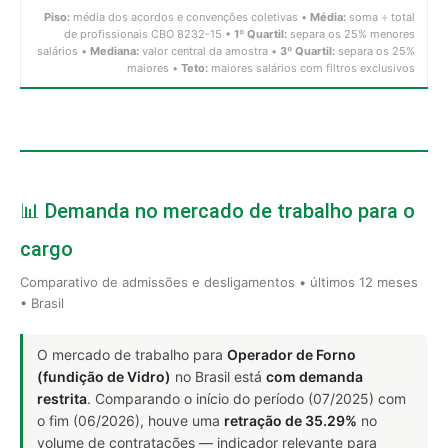
Piso:
média dos acordos e convenções coletivas •
Média:
soma ÷ total
de profissionais CBO 8232-15 •
1º Quartil:
separa os 25% menores
salários •
Mediana:
valor central da amostra •
3º Quartil:
separa os 25%
maiores •
Teto:
maiores salários com filtros exclusivos
📊 Demanda no mercado de trabalho para o
cargo
Comparativo de admissões e desligamentos • últimos 12 meses
• Brasil
O mercado de trabalho para
Operador de Forno
(fundição de Vidro)
no Brasil está
com demanda
restrita
. Comparando o início do período (07/2025) com
o fim (06/2026), houve uma
retração de 35.29%
no
volume de contratações — indicador relevante para