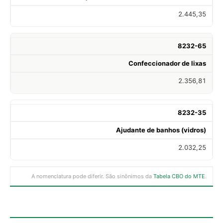
2.445,35
8232-65
Confeccionador de lixas
2.356,81
8232-35
Ajudante de banhos (vidros)
2.032,25
A nomenclatura pode diferir. São sinônimos da
Tabela CBO do MTE
.