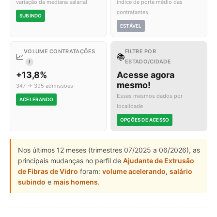
variação da mediana salarial
índice de porte médio das
contratantes
SUBINDO
ESTÁVEL
VOLUME CONTRATAÇÕES
FILTRE POR
📈
📚
ESTADO/CIDADE
I
+13,8%
Acesse agora
mesmo!
347 → 395 admissões
Esses mesmos dados por
ACELERANDO
localidade
OPÇÕES DE ACESSO
Nos últimos 12 meses (trimestres 07/2025 a 06/2026), as
principais mudanças no perfil de
Ajudante de Extrusão
de Fibras de Vidro
foram:
volume acelerando
,
salário
subindo
e
mais homens
.