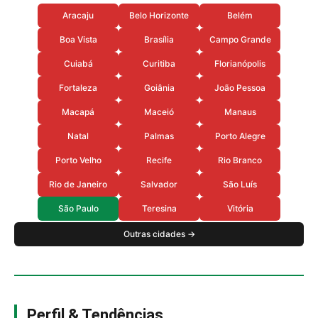
Aracaju
Belo Horizonte
Belém
Boa Vista
Brasília
Campo Grande
Cuiabá
Curitiba
Florianópolis
Fortaleza
Goiânia
João Pessoa
Macapá
Maceió
Manaus
Natal
Palmas
Porto Alegre
Porto Velho
Recife
Rio Branco
Rio de Janeiro
Salvador
São Luís
São Paulo
Teresina
Vitória
Outras cidades →
Perfil & Tendências