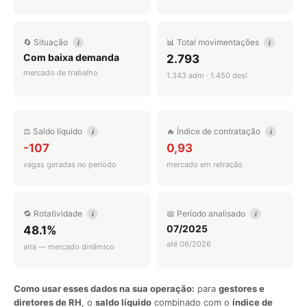
🔄 Situação
📊 Total movimentações
i
i
Com baixa demanda
2.793
mercado de trabalho
1.343 adm · 1.450 desl
⚖️ Saldo líquido
🔥 Índice de contratação
i
i
-107
0,93
vagas geradas no período
mercado em retração
🔁 Rotatividade
📅 Período analisado
i
i
07/2025
48.1%
até 06/2026
alta — mercado dinâmico
Como usar esses dados na sua operação:
para
gestores e
diretores de RH
, o
saldo líquido
combinado com o
índice de