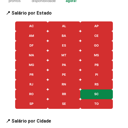
prontos
disponibilidade
agora!
📍 Salário por Estado
AC
AL
AP
AM
BA
CE
DF
ES
GO
MA
MT
MS
MG
PA
PB
PR
PE
PI
RJ
RN
RS
RO
RR
SC
SP
SE
TO
📍 Salário por Cidade