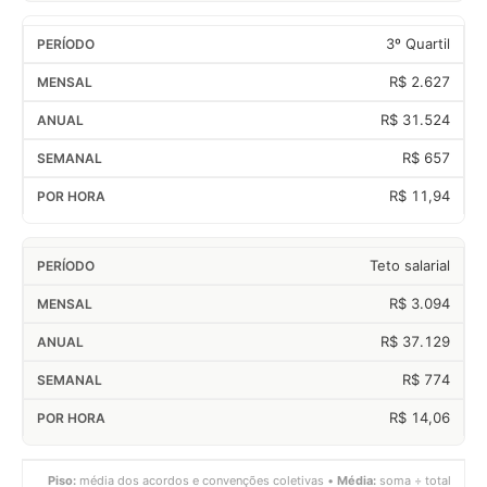
3º Quartil
R$ 2.627
R$ 31.524
R$ 657
R$ 11,94
Teto salarial
R$ 3.094
R$ 37.129
R$ 774
R$ 14,06
Piso:
média dos acordos e convenções coletivas •
Média:
soma ÷ total