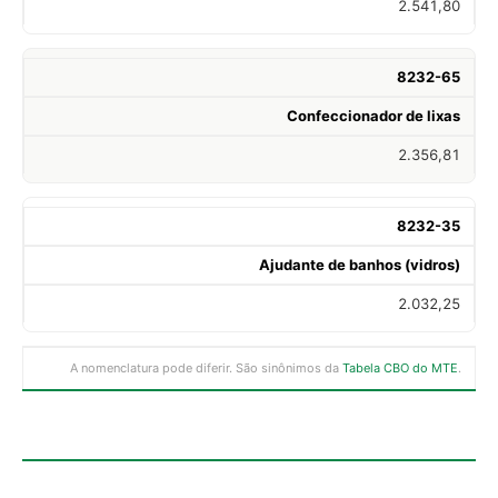
2.541,80
8232-65
Confeccionador de lixas
2.356,81
8232-35
Ajudante de banhos (vidros)
2.032,25
A nomenclatura pode diferir. São sinônimos da
Tabela CBO do MTE
.