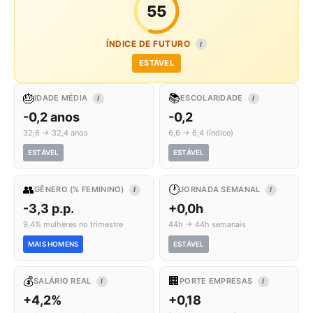
55
ÍNDICE DE FUTURO
I
ESTÁVEL
🎂
📚
IDADE MÉDIA
ESCOLARIDADE
I
I
-0,2 anos
-0,2
32,6 → 32,4 anos
6,6 → 6,4 (índice)
ESTÁVEL
ESTÁVEL
👥
🕐
GÊNERO (% FEMININO)
JORNADA SEMANAL
I
I
-3,3 p.p.
+0,0h
9,4% mulheres no trimestre
44h → 44h semanais
MAIS HOMENS
ESTÁVEL
💰
🏢
SALÁRIO REAL
PORTE EMPRESAS
I
I
+4,2%
+0,18