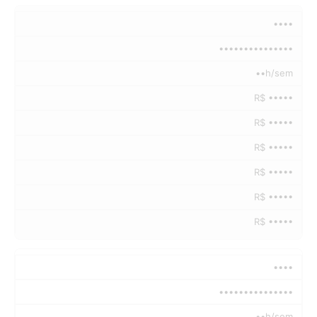
••••
•••••••••••••••
••h/sem
R$ •••••
R$ •••••
R$ •••••
R$ •••••
R$ •••••
R$ •••••
••••
•••••••••••••••
••h/sem