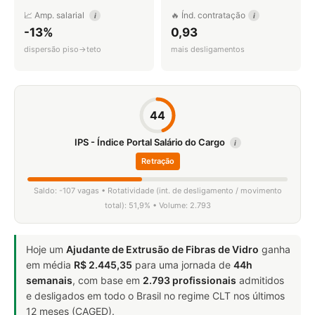
📈 Amp. salarial
🔥 Índ. contratação
i
i
-13%
0,93
dispersão piso→teto
mais desligamentos
44
IPS - Índice Portal Salário do Cargo
i
Retração
Saldo: -107 vagas • Rotatividade (int. de desligamento / movimento
total): 51,9% • Volume: 2.793
Hoje um
Ajudante de Extrusão de Fibras de Vidro
ganha
em média
R$ 2.445,35
para uma jornada de
44h
semanais
, com base em
2.793 profissionais
admitidos
e desligados em todo o Brasil no regime CLT nos últimos
12 meses (CAGED).