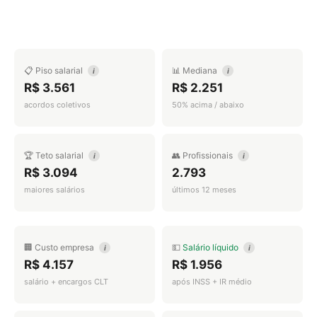
📋 Piso salarial
📊 Mediana
i
i
R$ 3.561
R$ 2.251
acordos coletivos
50% acima / abaixo
🏆 Teto salarial
👥 Profissionais
i
i
R$ 3.094
2.793
maiores salários
últimos 12 meses
🏢 Custo empresa
💵
Salário líquido
i
i
R$ 4.157
R$ 1.956
salário + encargos CLT
após INSS + IR médio