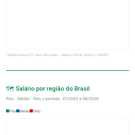
*Salário base CLT sem adicionais · dados: Portal Salário / CAGED
🗺️ Salário por região do Brasil
Piso · Média · Teto • período: 07/2025 a 06/2026
Piso
Média
Teto