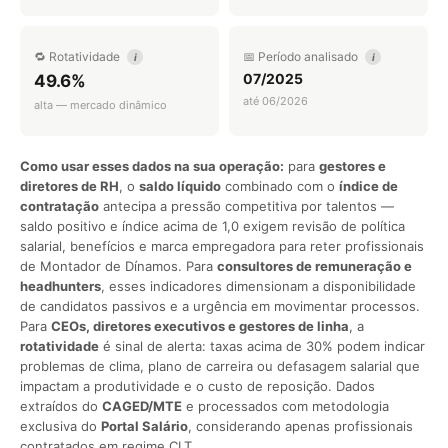
🔁 Rotatividade
📅 Período analisado
i
i
07/2025
49.6%
até 06/2026
alta — mercado dinâmico
Como usar esses dados na sua operação:
para
gestores e
diretores de RH
, o
saldo líquido
combinado com o
índice de
contratação
antecipa a pressão competitiva por talentos —
saldo positivo e índice acima de 1,0 exigem revisão de política
salarial, benefícios e marca empregadora para reter profissionais
de Montador de Dínamos. Para
consultores de remuneração e
headhunters
, esses indicadores dimensionam a disponibilidade
de candidatos passivos e a urgência em movimentar processos.
Para
CEOs, diretores executivos e gestores de linha
, a
rotatividade
é sinal de alerta: taxas acima de 30% podem indicar
problemas de clima, plano de carreira ou defasagem salarial que
impactam a produtividade e o custo de reposição. Dados
extraídos do
CAGED/MTE
e processados com metodologia
exclusiva do
Portal Salário
, considerando apenas profissionais
contratados em regime CLT.