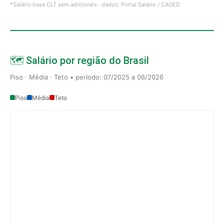
*Salário base CLT sem adicionais · dados: Portal Salário / CAGED
🗺️ Salário por região do Brasil
Piso · Média · Teto • período: 07/2025 a 06/2026
Piso
Média
Teto