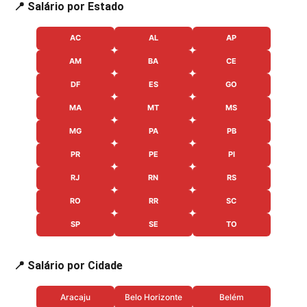
📍 Salário por Estado
AC
AL
AP
AM
BA
CE
DF
ES
GO
MA
MT
MS
MG
PA
PB
PR
PE
PI
RJ
RN
RS
RO
RR
SC
SP
SE
TO
📍 Salário por Cidade
Aracaju
Belo Horizonte
Belém