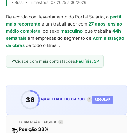
• Brasil • Trimestres: 07/2025 a 06/2026
De acordo com levantamento do Portal Salário, o
perfil
mais recorrente
é um trabalhador com
27 anos
,
ensino
médio completo
, do sexo
masculino
, que trabalha
44h
semanais
em empresas do segmento de
Administração
de obras
de todo o Brasil.
Cidade com mais contratações:
Paulínia, SP
36
QUALIDADE DO CARGO
REGULAR
I
FORMAÇÃO EXIGIDA
I
Posição 38%
📚