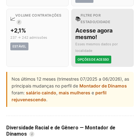
VOLUME CONTRATAÇÕES
FILTRE POR
📈
📚
ESTADO/CIDADE
I
+2,1%
Acesse agora
mesmo!
237 → 242 admissões
Esses mesmos dados por
ESTÁVEL
localidade
OPÇÕES DE ACESSO
Nos últimos 12 meses (trimestres 07/2025 a 06/2026), as
principais mudanças no perfil de
Montador de Dínamos
foram:
salário caindo
,
mais mulheres
e
perfil
rejuvenescendo
.
Diversidade Racial e de Gênero — Montador de
Dínamos
i