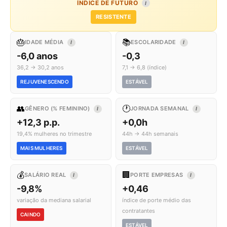
ÍNDICE DE FUTURO
I
RESISTENTE
🎂
📚
IDADE MÉDIA
ESCOLARIDADE
I
I
-6,0 anos
-0,3
36,2 → 30,2 anos
7,1 → 6,8 (índice)
REJUVENESCENDO
ESTÁVEL
👥
🕐
GÊNERO (% FEMININO)
JORNADA SEMANAL
I
I
+12,3 p.p.
+0,0h
19,4% mulheres no trimestre
44h → 44h semanais
MAIS MULHERES
ESTÁVEL
💰
🏢
SALÁRIO REAL
PORTE EMPRESAS
I
I
-9,8%
+0,46
variação da mediana salarial
índice de porte médio das
contratantes
CAINDO
ESTÁVEL