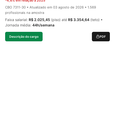
-4,6% em relação a 2025
CBO 7311-30 • Atualizado em
03 agosto de 2026
• 1.569
profissionais na amostra
Faixa salarial:
R$ 2.025,45
(piso) até
R$ 3.354,64
(teto) •
Jornada média:
44h/semana
Descrição do cargo
PDF