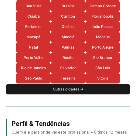
Boa Vista
Brasília
Campo Grande
Cuiabá
Curitiba
Florianópolis
Fortaleza
Goiânia
João Pessoa
Macapá
Maceió
Manaus
Natal
Palmas
Porto Alegre
Porto Velho
Recife
Rio Branco
Rio de Janeiro
Salvador
São Luís
São Paulo
Teresina
Vitória
Outras cidades →
Perfil & Tendências
Quem é e para onde vai este profissional • últimos 12 meses