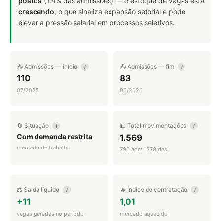
postos
(1.4% das admissões) — o estoque de vagas está
crescendo
, o que sinaliza expansão setorial e pode
elevar a pressão salarial em processos seletivos.
📥 Admissões — início
📤 Admissões — fim
i
i
110
83
07/2025
06/2026
🔄 Situação
📊 Total movimentações
i
i
Com demanda restrita
1.569
mercado de trabalho
790 adm · 779 desl
⚖️ Saldo líquido
🔥 Índice de contratação
i
i
+11
1,01
vagas geradas no período
mercado aquecido