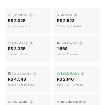
📋 Piso salarial
📊 Mediana
i
i
R$ 2.025
R$ 2.523
acordos coletivos
50% acima / abaixo
🏆 Teto salarial
👥 Profissionais
i
i
R$ 3.355
1.569
maiores salários
últimos 12 meses
🏢 Custo empresa
💵
Salário líquido
i
i
R$ 4.548
R$ 2.140
salário + encargos CLT
após INSS + IR médio
📈 Amp. salarial
🔥 Índ. contratação
i
i