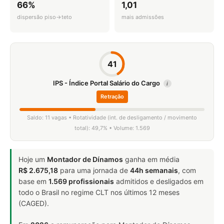
66%
1,01
dispersão piso→teto
mais admissões
41
IPS - Índice Portal Salário do Cargo
i
Retração
Saldo: 11 vagas • Rotatividade (int. de desligamento / movimento
total): 49,7% • Volume: 1.569
Hoje um
Montador de Dínamos
ganha em média
R$ 2.675,18
para uma jornada de
44h semanais
, com
base em
1.569 profissionais
admitidos e desligados em
todo o Brasil no regime CLT nos últimos 12 meses
(CAGED).