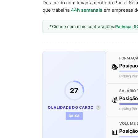
De acordo com levantamento do Portal Salá
que trabalha
44h semanais
em empresas d
Cidade com mais contratações:
Palhoça, S
FORMAÇÃ
Posiçã
📚
ranking Por
27
SALÁRIO 
Posiçã
💰
QUALIDADE DO CARGO
I
ranking Por
BAIXA
VOLUME 
Posiçã
📊