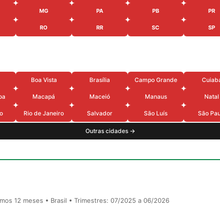
MG
PA
PB
PR
RO
RR
SC
SP
Boa Vista
Brasília
Campo Grande
Cuiab
oa
Macapá
Maceió
Manaus
Natal
o
Rio de Janeiro
Salvador
São Luís
São Pau
Outras cidades →
timos 12 meses • Brasil • Trimestres: 07/2025 a 06/2026