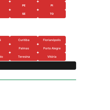
PE
PI
SE
TO
á
Curitiba
Florianópolis
Palmas
Porto Alegre
lo
Teresina
Vitória