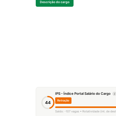
Descrição do cargo
IPS - Índice Portal Salário do Cargo
i
Retração
44
Saldo: -107 vagas • Rotatividade (int. de de