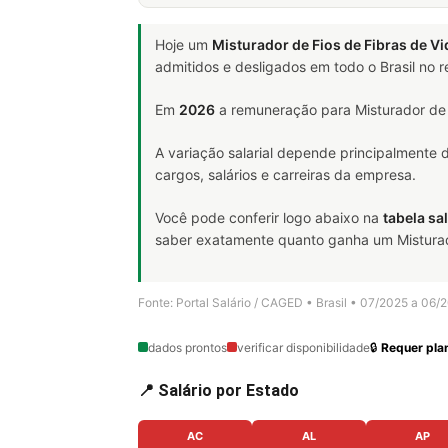
Hoje um
Misturador de Fios de Fibras de Vi
admitidos e desligados em todo o Brasil no
Em
2026
a remuneração para Misturador de F
A variação salarial depende principalmente
cargos, salários e carreiras da empresa.
Você pode conferir logo abaixo na
tabela sal
saber exatamente quanto ganha um Misturador 
Fonte: Portal Salário / CAGED • Brasil • 07/2025 a 06/
dados prontos
verificar disponibilidade
🔒
Requer plan
📍 Salário por Estado
AC
AL
AP