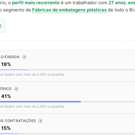
rio, o
perfil mais recorrente
é um trabalhador com
27 anos
,
en
o segmento de
Fábricas de embalagens plásticas
de todo o Bra
C
O EXIGIDA
I
o 19%
tal Salário com mais de 2.600 ocupações
TÍPICO
I
o 41%
tal Salário com mais de 2.600 ocupações
DE CONTRATAÇÕES
I
o 15%