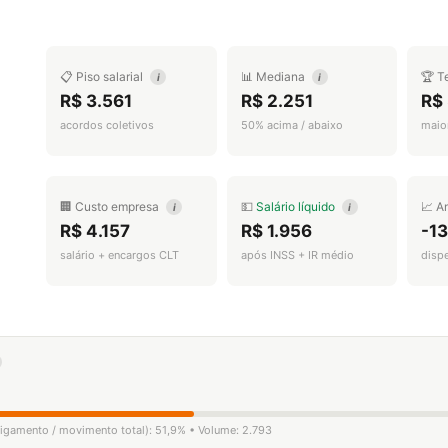
📋 Piso salarial
📊 Mediana
🏆 T
i
i
R$ 3.561
R$ 2.251
R$
acordos coletivos
50% acima / abaixo
maior
🏢 Custo empresa
💵
Salário líquido
📈 A
i
i
R$ 4.157
R$ 1.956
-1
salário + encargos CLT
após INSS + IR médio
disp
sligamento / movimento total): 51,9% • Volume: 2.793