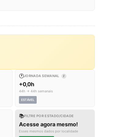
🕐
JORNADA SEMANAL
I
+0,0h
44h → 44h semanais
ESTÁVEL
📚
FILTRE POR ESTADO/CIDADE
Acesse agora mesmo!
Esses mesmos dados por localidade