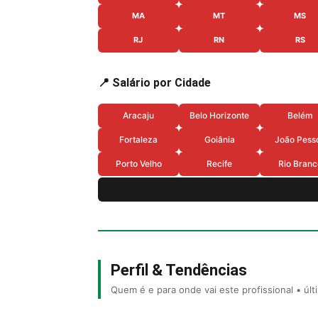
MA
MT
MS
RJ
RN
RS
📍 Salário por Cidade
Aracaju
Belo Horizonte
Belém
Fortaleza
Goiânia
João Pess
Porto Velho
Recife
Rio Branc
Perfil & Tendências
Quem é e para onde vai este profissional • úl