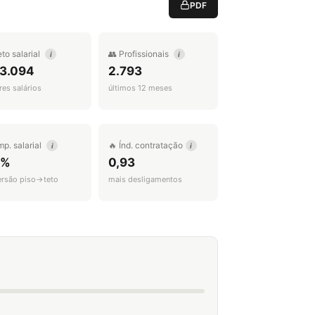
PDF
eto salarial
👥 Profissionais
i
i
 3.094
2.793
es salários
últimos 12 meses
mp. salarial
🔥 Índ. contratação
i
i
3%
0,93
ersão piso→teto
mais desligamentos