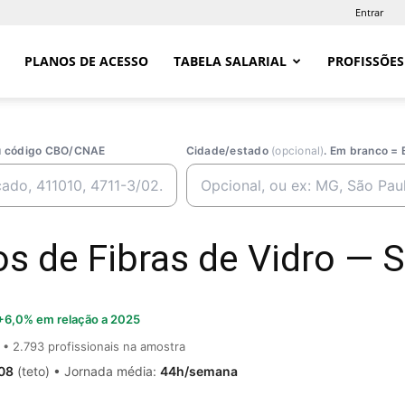
Entrar
PLANOS DE ACESSO
TABELA SALARIAL
PROFISSÕES
ou código CBO/CNAE
Cidade/estado
(opcional)
. Em branco = 
s de Fibras de Vidro — Sa
+6,0% em relação a 2025
• 2.793 profissionais na amostra
08
(teto) • Jornada média:
44h/semana