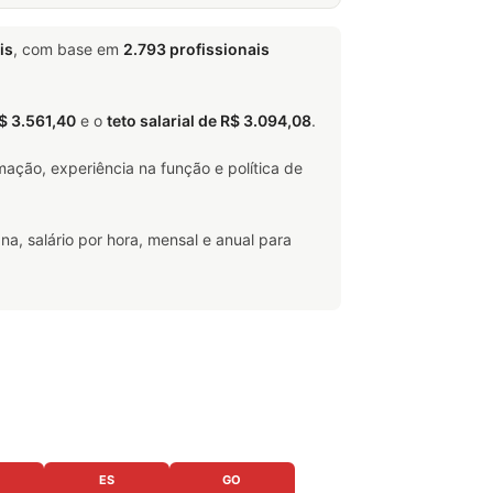
is
, com base em
2.793 profissionais
R$ 3.561,40
e o
teto salarial de R$ 3.094,08
.
ação, experiência na função e política de
na, salário por hora, mensal e anual para
ES
GO