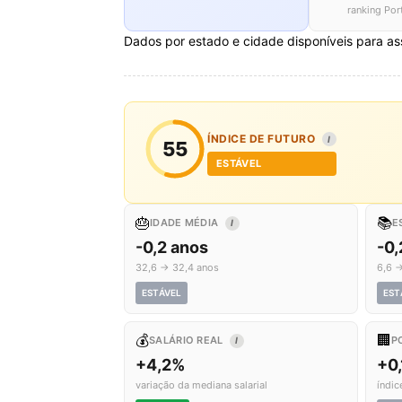
ranking Por
Dados por estado e cidade disponíveis para as
ÍNDICE DE FUTURO
I
55
ESTÁVEL
🎂
📚
IDADE MÉDIA
E
I
-0,2 anos
-0,
32,6 → 32,4 anos
6,6 →
ESTÁVEL
EST
💰
🏢
SALÁRIO REAL
P
I
+4,2%
+0
variação da mediana salarial
índic