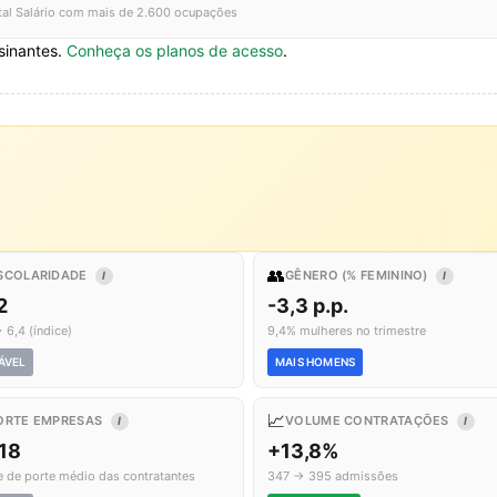
tal Salário com mais de 2.600 ocupações
sinantes.
Conheça os planos de acesso
.
👥
SCOLARIDADE
GÊNERO (% FEMININO)
I
I
2
-3,3 p.p.
 6,4 (índice)
9,4% mulheres no trimestre
ÁVEL
MAIS HOMENS
📈
ORTE EMPRESAS
VOLUME CONTRATAÇÕES
I
I
,18
+13,8%
e de porte médio das contratantes
347 → 395 admissões