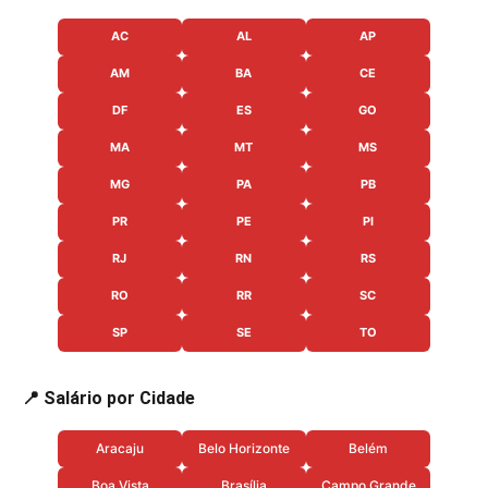
AC
AL
AP
AM
BA
CE
DF
ES
GO
MA
MT
MS
MG
PA
PB
PR
PE
PI
RJ
RN
RS
RO
RR
SC
SP
SE
TO
📍 Salário por Cidade
Aracaju
Belo Horizonte
Belém
Boa Vista
Brasília
Campo Grande