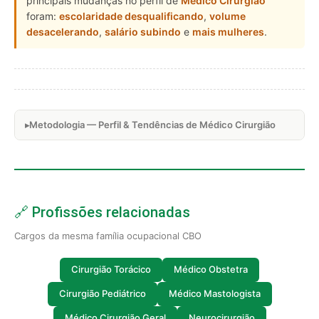
principais mudanças no perfil de
Médico Cirurgião
foram:
escolaridade desqualificando
,
volume
desacelerando
,
salário subindo
e
mais mulheres
.
Metodologia — Perfil & Tendências de Médico Cirurgião
🔗 Profissões relacionadas
Cargos da mesma família ocupacional CBO
Cirurgião Torácico
Médico Obstetra
Cirurgião Pediátrico
Médico Mastologista
Médico Cirurgião Geral
Neurocirurgião