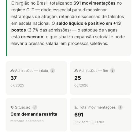
Cirurgião no Brasil, totalizando
691 movimentações
no
regime CLT — dado essencial para dimensionar
estratégias de atração, retenção e sucessão de talentos
em escala nacional. O
saldo líquido é positivo em +13
postos
(3.7% das admissões) — o estoque de vagas
está
crescendo
, o que sinaliza expansão setorial e pode
elevar a pressão salarial em processos seletivos.
📥 Admissões — início
📤 Admissões — fim
i
i
37
25
07/2025
06/2026
🔄 Situação
📊 Total movimentações
i
i
Com demanda restrita
691
mercado de trabalho
352 adm · 339 desl