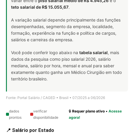
variar entre o
piso salarial médio de R$ 4.945,26
e o
teto salarial de R$ 15.055,67
.
A variação salarial depende principalmente das funções
desempenhadas, segmento da empresa, localidade,
formação, experiência na função e política de cargos,
salários e carreiras da empresa.
Você pode conferir logo abaixo na
tabela salarial
, mais
dados da pesquisa como piso salarial 2026, salário
mediana, salário por hora, mensal e anual para saber
exatamente quanto ganha um Médico Cirurgião em todo
território brasileiro.
Fonte: Portal Salário / CAGED • Brasil • 07/2025 a 06/2026
dados
verificar
🔒
Requer plano ativo
•
Acesse
prontos
disponibilidade
agora!
📍 Salário por Estado