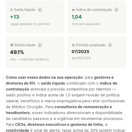
⚖️ Saldo líquido
🔥 Índice de contratação
i
i
+13
1,04
vagas geradas no período
mercado aquecido
🔁 Rotatividade
📅 Período analisado
i
i
07/2025
49.1%
até 06/2026
alta — mercado dinâmico
Como usar esses dados na sua operação:
para
gestores e
diretores de RH
, o
saldo líquido
combinado com o
índice de
contratação
antecipa a pressão competitiva por talentos —
saldo positivo e índice acima de 1,0 exigem revisão de política
salarial, benefícios e marca empregadora para reter profissionais
de Médico Cirurgião. Para
consultores de remuneração e
headhunters
, esses indicadores dimensionam a disponibilidade
de candidatos passivos e a urgência em movimentar processos.
Para
CEOs, diretores executivos e gestores de linha
, a
rotatividade
é sinal de alerta: taxas acima de 30% podem indicar