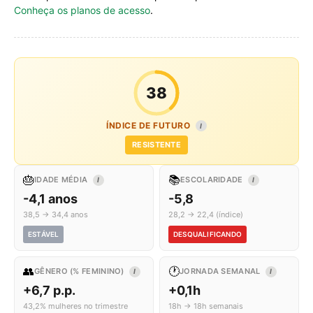
Conheça os planos de acesso
.
38
ÍNDICE DE FUTURO
I
RESISTENTE
🎂
📚
IDADE MÉDIA
ESCOLARIDADE
I
I
-4,1 anos
-5,8
38,5 → 34,4 anos
28,2 → 22,4 (índice)
ESTÁVEL
DESQUALIFICANDO
👥
🕐
GÊNERO (% FEMININO)
JORNADA SEMANAL
I
I
+6,7 p.p.
+0,1h
43,2% mulheres no trimestre
18h → 18h semanais