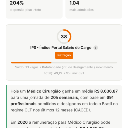
204%
1,04
dispersão piso→teto
mais admissões
38
IPS - Índice Portal Salário do Cargo
i
Retração
Saldo: 13 vagas • Rotatividade (int. de desligamento / movimento
total): 49,1% • Volume: 691
Hoje um
Médico Cirurgião
ganha em média
R$ 8.636,87
para uma jornada de
20h semanais
, com base em
691
profissionais
admitidos e desligados em todo o Brasil no
regime CLT nos últimos 12 meses (CAGED).
Em
2026
a remuneração para Médico Cirurgião pode