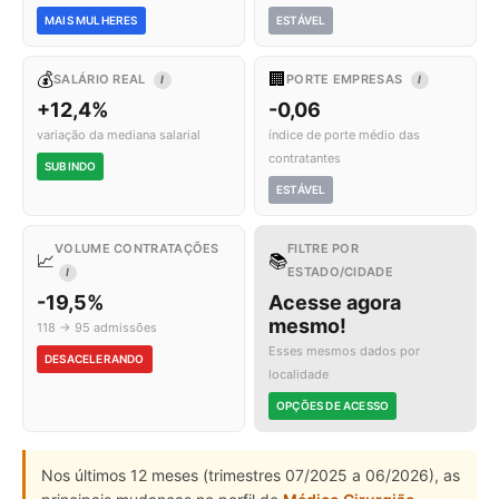
MAIS MULHERES
ESTÁVEL
💰
🏢
SALÁRIO REAL
PORTE EMPRESAS
I
I
+12,4%
-0,06
variação da mediana salarial
índice de porte médio das
contratantes
SUBINDO
ESTÁVEL
VOLUME CONTRATAÇÕES
FILTRE POR
📈
📚
ESTADO/CIDADE
I
-19,5%
Acesse agora
mesmo!
118 → 95 admissões
Esses mesmos dados por
DESACELERANDO
localidade
OPÇÕES DE ACESSO
Nos últimos 12 meses (trimestres 07/2025 a 06/2026), as