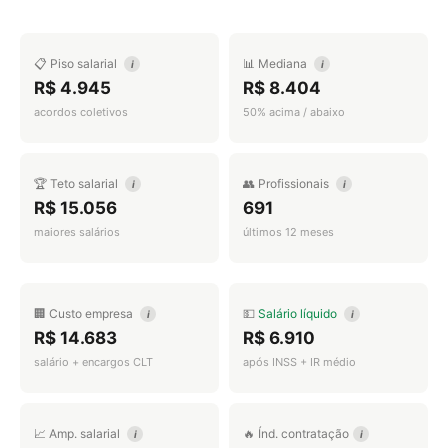
📋 Piso salarial
📊 Mediana
i
i
R$ 4.945
R$ 8.404
acordos coletivos
50% acima / abaixo
🏆 Teto salarial
👥 Profissionais
i
i
R$ 15.056
691
maiores salários
últimos 12 meses
🏢 Custo empresa
💵
Salário líquido
i
i
R$ 14.683
R$ 6.910
salário + encargos CLT
após INSS + IR médio
📈 Amp. salarial
🔥 Índ. contratação
i
i