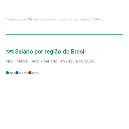
*Salário base CLT sem adicionais · dados: Portal Salário / CAGED
🗺️ Salário por região do Brasil
Piso · Média · Teto • período: 07/2025 a 06/2026
Piso
Média
Teto