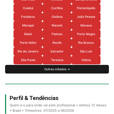
Cuiabá
Curitiba
Florianópolis
Fortaleza
Goiânia
João Pessoa
Macapá
Maceió
Manaus
Natal
Palmas
Porto Alegre
Porto Velho
Recife
Rio Branco
Rio de Janeiro
Salvador
São Luís
São Paulo
Teresina
Vitória
Outras cidades →
Perfil & Tendências
Quem é e para onde vai este profissional • últimos 12 meses
• Brasil • Trimestres: 07/2025 a 06/2026