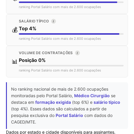
ranking Portal Salário com mais de 2.600 ocupações
SALÁRIO TÍPICO
I
Top 4%
💰
ranking Portal Salário com mais de 2.600 ocupações
VOLUME DE CONTRATAÇÕES
I
Posição 0%
📊
ranking Portal Salário com mais de 2.600 ocupações
No ranking nacional de mais de 2.600 ocupações
monitoradas pelo Portal Salário,
Médico Cirurgião
se
destaca em
formação exigida
(top 6%) e
salário típico
(top 4%). Esses dados são calculados a partir de
pesquisa exclusiva do
Portal Salário
com dados do
CAGED/MTE.
Dados por estado e cidade disponíveis para assinantes.