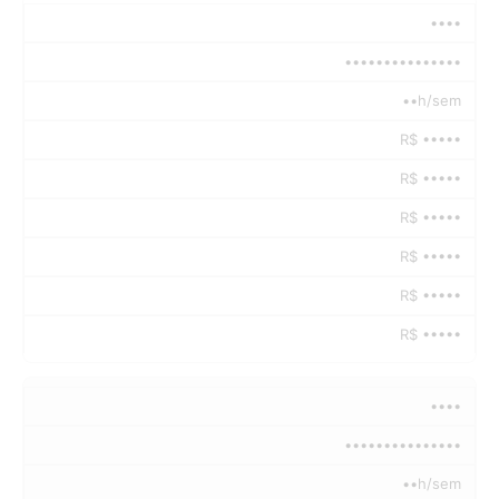
••••
•••••••••••••••
••h/sem
R$ •••••
R$ •••••
R$ •••••
R$ •••••
R$ •••••
R$ •••••
••••
•••••••••••••••
••h/sem