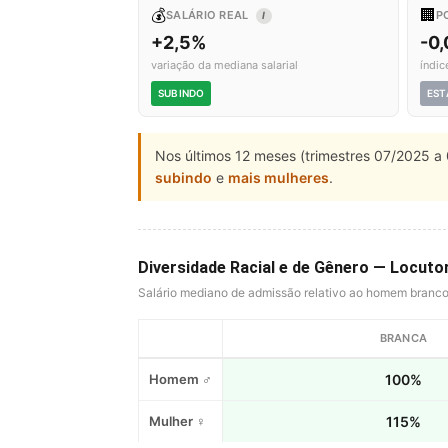
💰
🏢
SALÁRIO REAL
P
I
+2,5%
-0
variação da mediana salarial
índic
SUBINDO
EST
Nos últimos 12 meses (trimestres 07/2025 a 
subindo
e
mais mulheres
.
Diversidade Racial e de Gênero — Locutor
Salário mediano de admissão relativo ao homem branc
BRANCA
Homem ♂
100%
Mulher ♀
115%