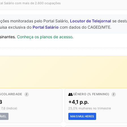
tal Salário com mais de 2.600 ocupações
ções monitoradas pelo Portal Salário,
Locutor de Telejornal
se dest
uisa exclusiva do
Portal Salário
com dados do CAGED/MTE.
sinantes.
Conheça os planos de acesso
.
👥
SCOLARIDADE
GÊNERO (% FEMININO)
I
I
3
+4,1 p.p.
 7,6 (índice)
25,0% mulheres no trimestre
ÁVEL
MAIS MULHERES