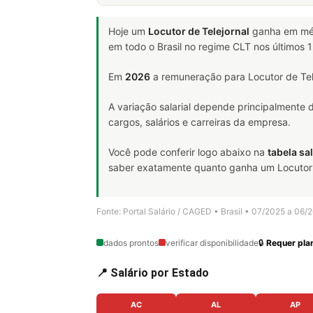
Hoje um
Locutor de Telejornal
ganha em m
em todo o Brasil no regime CLT nos últimos
Em
2026
a remuneração para Locutor de Tele
A variação salarial depende principalmente
cargos, salários e carreiras da empresa.
Você pode conferir logo abaixo na
tabela sal
saber exatamente quanto ganha um Locutor de 
Fonte: Portal Salário / CAGED • Brasil • 07/2025 a 06/
dados prontos
verificar disponibilidade
🔒
Requer plan
📍 Salário por Estado
AC
AL
AP