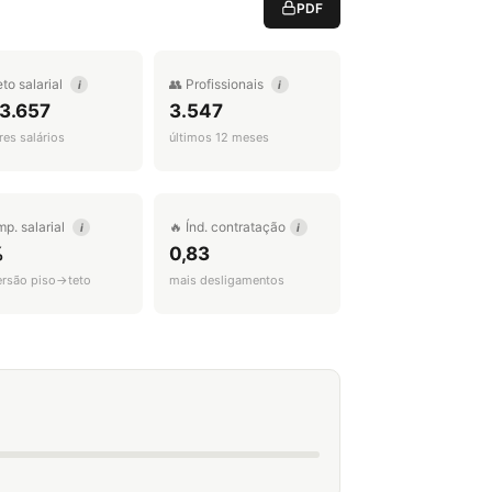
PDF
eto salarial
👥 Profissionais
i
i
 3.657
3.547
es salários
últimos 12 meses
mp. salarial
🔥 Índ. contratação
i
i
%
0,83
ersão piso→teto
mais desligamentos