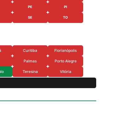
PE
PI
SE
TO
á
Curitiba
Florianópolis
Palmas
Porto Alegre
lo
Teresina
Vitória