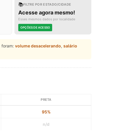
📚
FILTRE POR ESTADO/CIDADE
Acesse agora mesmo!
Esses mesmos dados por localidade
OPÇÕES DE ACESSO
l
foram:
volume desacelerando
,
salário
PRETA
95%
n/d