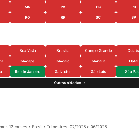
MG
PA
PB
PR
RO
RR
SC
SP
Boa Vista
Brasília
Campo Grande
Cuiab
oa
Macapá
Maceió
Manaus
Natal
o
Rio de Janeiro
Salvador
São Luís
São Pau
Outras cidades →
timos 12 meses • Brasil • Trimestres: 07/2025 a 06/2026