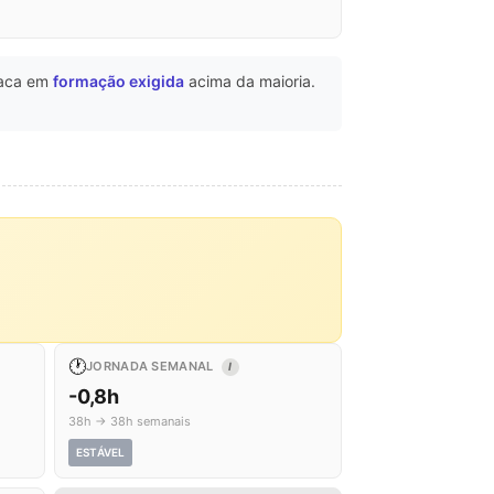
aca em
formação exigida
acima da maioria.
🕐
JORNADA SEMANAL
I
-0,8h
38h → 38h semanais
ESTÁVEL