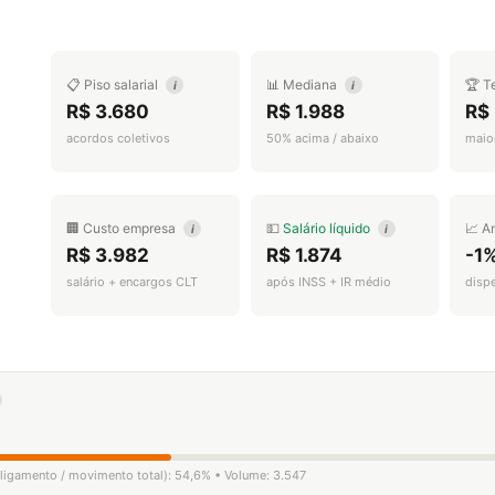
📋 Piso salarial
📊 Mediana
🏆 T
i
i
R$ 3.680
R$ 1.988
R$
acordos coletivos
50% acima / abaixo
maior
🏢 Custo empresa
💵
Salário líquido
📈 A
i
i
R$ 3.982
R$ 1.874
-1
salário + encargos CLT
após INSS + IR médio
disp
sligamento / movimento total): 54,6% • Volume: 3.547