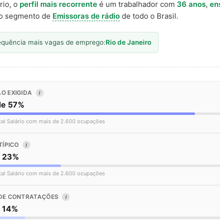
rio, o
perfil mais recorrente
é um trabalhador com
36 anos
,
en
o segmento de
Emissoras de rádio
de todo o Brasil.
equência mais vagas de emprego:
Rio de Janeiro
O EXIGIDA
I
de 57%
tal Salário com mais de 2.600 ocupações
TÍPICO
I
o 23%
tal Salário com mais de 2.600 ocupações
DE CONTRATAÇÕES
I
o 14%