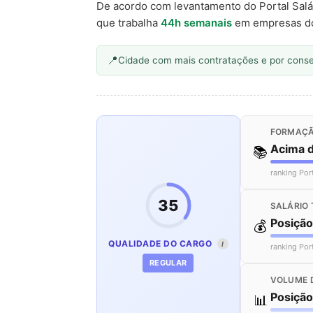
De acordo com levantamento do Portal Salá
que trabalha
44h semanais
em empresas d
Cidade com mais contratações e por cons
FORMAÇÃ
Acima 
📚
ranking Por
35
SALÁRIO 
Posiçã
💰
QUALIDADE DO CARGO
I
ranking Por
REGULAR
VOLUME 
Posiçã
📊