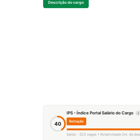
Descrição do cargo
IPS - Índice Portal Salário do Cargo
i
Retração
40
Saldo: -323 vagas • Rotatividade (int. de de