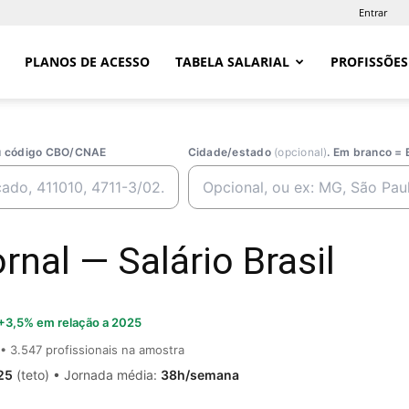
Entrar
PLANOS DE ACESSO
TABELA SALARIAL
PROFISSÕES
ou código CBO/CNAE
Cidade/estado
(opcional)
. Em branco = 
rnal — Salário Brasil
+3,5% em relação a 2025
• 3.547 profissionais na amostra
25
(teto) • Jornada média:
38h/semana