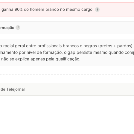
a
ganha 90% do homem branco no mesmo cargo
i
formação
i
p racial geral entre profissionais brancos e negros (pretos + pardos)
talhamento por nível de formação, o gap persiste mesmo quando co
não se explica apenas pela qualificação.
de Telejornal