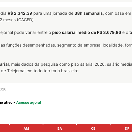
édia
R$ 2.342,39
para uma jornada de
38h semanais
, com base e
 12 meses (CAGED).
jornal pode variar entre o
piso salarial médio de R$ 3.679,86
e o
t
 das funções desempenhadas, segmento da empresa, localidade, form
arial
, mais dados da pesquisa como piso salarial 2026, salário media
Telejornal em todo território brasileiro.
2026
o ativo
•
Acesse agora!
AM
BA
CE
DF