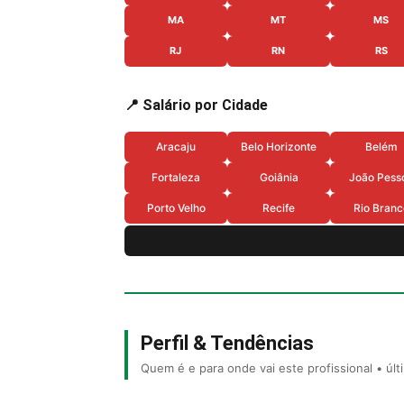
MA
MT
MS
RJ
RN
RS
📍 Salário por Cidade
Aracaju
Belo Horizonte
Belém
Fortaleza
Goiânia
João Pess
Porto Velho
Recife
Rio Branc
Perfil & Tendências
Quem é e para onde vai este profissional • úl