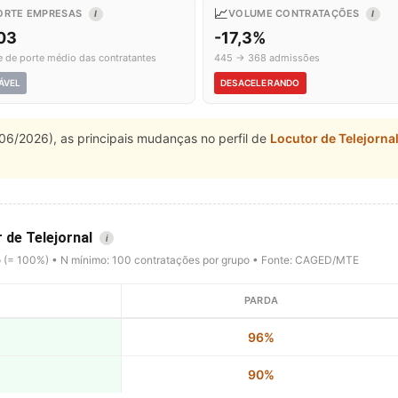
📈
ORTE EMPRESAS
VOLUME CONTRATAÇÕES
I
I
,03
-17,3%
e de porte médio das contratantes
445 → 368 admissões
ÁVEL
DESACELERANDO
06/2026), as principais mudanças no perfil de
Locutor de Telejorna
 de Telejornal
i
o (= 100%) • N mínimo: 100 contratações por grupo • Fonte: CAGED/MTE
PARDA
96%
90%