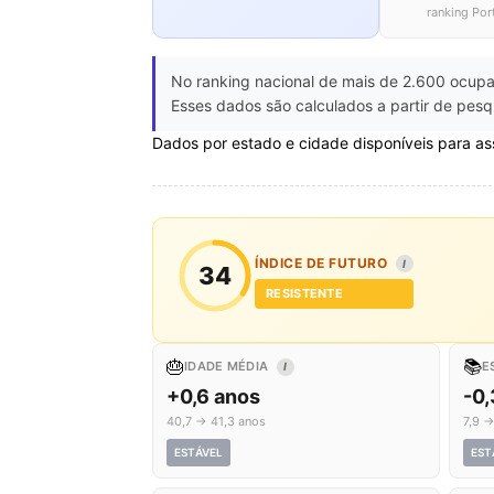
ranking Por
No ranking nacional de mais de 2.600 ocupa
Esses dados são calculados a partir de pesq
Dados por estado e cidade disponíveis para as
ÍNDICE DE FUTURO
I
34
RESISTENTE
🎂
📚
IDADE MÉDIA
E
I
+0,6 anos
-0,
40,7 → 41,3 anos
7,9 →
ESTÁVEL
EST