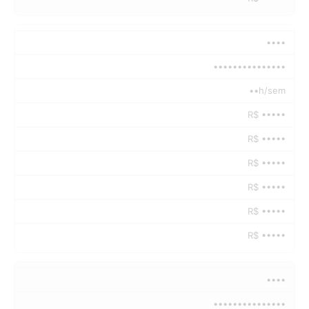
••••
•••••••••••••••
••h/sem
R$ •••••
R$ •••••
R$ •••••
R$ •••••
R$ •••••
R$ •••••
••••
•••••••••••••••