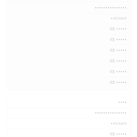
•••••••••••••••
••h/sem
R$ •••••
R$ •••••
R$ •••••
R$ •••••
R$ •••••
R$ •••••
••••
•••••••••••••••
••h/sem
R$ •••••