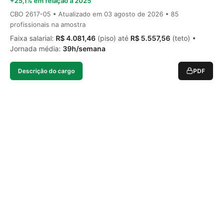
+25,1% em relação a 2025
CBO 2617-05 • Atualizado em
03 agosto de 2026
• 85
profissionais na amostra
Faixa salarial:
R$ 4.081,46
(piso) até
R$ 5.557,56
(teto) •
Jornada média:
39h/semana
Descrição do cargo
PDF