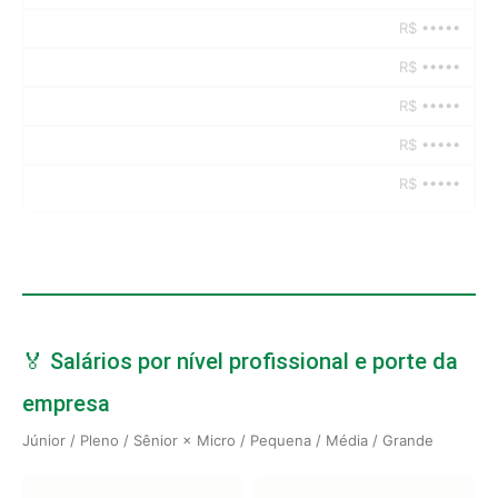
R$ •••••
R$ •••••
R$ •••••
R$ •••••
R$ •••••
🏅 Salários por nível profissional e porte da
empresa
Júnior / Pleno / Sênior × Micro / Pequena / Média / Grande