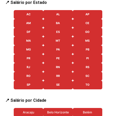
📍 Salário por Estado
AC
AL
AP
AM
BA
CE
DF
ES
GO
MA
MT
MS
MG
PA
PB
PR
PE
PI
RJ
RN
RS
RO
RR
SC
SP
SE
TO
📍 Salário por Cidade
Aracaju
Belo Horizonte
Belém