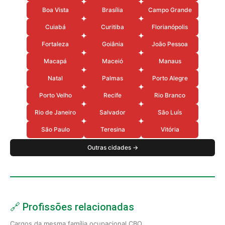
Boa Vista
Brasília
Campo Grande
Cuiabá
Curitiba
Florianópolis
Fortaleza
Goiânia
João Pessoa
Macapá
Maceió
Manaus
Natal
Palmas
Porto Alegre
Porto Velho
Recife
Rio Branco
Rio de Janeiro
Salvador
São Luís
São Paulo
Teresina
Vitória
Outras cidades →
🔗 Profissões relacionadas
Cargos da mesma família ocupacional CBO