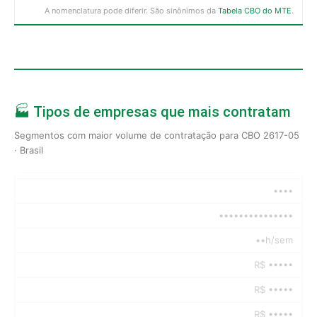
A nomenclatura pode diferir. São sinônimos da
Tabela CBO do MTE
.
🏭 Tipos de empresas que mais contratam
Segmentos com maior volume de contratação para CBO 2617-05
· Brasil
••••
•••••••••••••••
••h/sem
R$ •••••
R$ •••••
R$ •••••