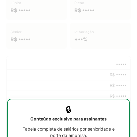
Júnior
Pleno
R$ •••••
R$ •••••
Sênior
📈 Variação
R$ •••••
+••%
•••••
R$ •••••
R$ •••••
R$ •••••
🔒
•••••
Conteúdo exclusivo para assinantes
R$ •••••
Tabela completa de salários por senioridade e
porte da empresa.
R$ •••••