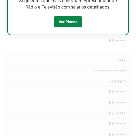
Segmentos que mais contratam Apresentador de
Rádio e Televisão com salários detalhados.
R$ •••••
R$ •••••
Ver Planos
R$ •••••
R$ •••••
••••
•••••••••••••••
••h/sem
R$ •••••
R$ •••••
R$ •••••
R$ •••••
R$ •••••