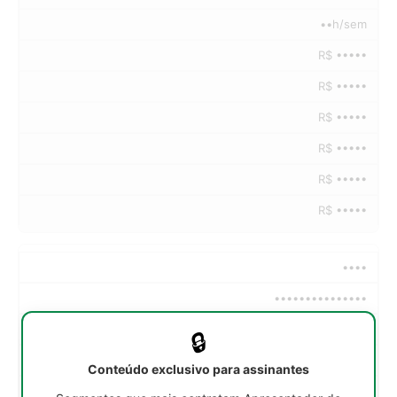
••h/sem
R$ •••••
R$ •••••
R$ •••••
R$ •••••
R$ •••••
R$ •••••
••••
•••••••••••••••
••h/sem
🔒
R$ •••••
Conteúdo exclusivo para assinantes
R$ •••••