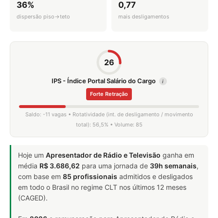
36%
0,77
dispersão piso→teto
mais desligamentos
26
IPS - Índice Portal Salário do Cargo
i
Forte Retração
Saldo: -11 vagas • Rotatividade (int. de desligamento / movimento
total): 56,5% • Volume: 85
Hoje um
Apresentador de Rádio e Televisão
ganha em
média
R$ 3.686,62
para uma jornada de
39h semanais
,
com base em
85 profissionais
admitidos e desligados
em todo o Brasil no regime CLT nos últimos 12 meses
(CAGED).