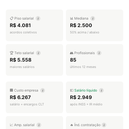
📋 Piso salarial
📊 Mediana
i
i
R$ 4.081
R$ 2.500
acordos coletivos
50% acima / abaixo
🏆 Teto salarial
👥 Profissionais
i
i
R$ 5.558
85
maiores salários
últimos 12 meses
🏢 Custo empresa
💵
Salário líquido
i
i
R$ 6.267
R$ 2.949
salário + encargos CLT
após INSS + IR médio
📈 Amp. salarial
🔥 Índ. contratação
i
i