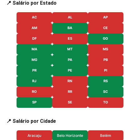
📍 Salário por Estado
AC
AL
AP
AM
BA
CE
DF
ES
GO
MA
MT
MS
MG
PA
PB
PR
PE
PI
RJ
RN
RS
RO
RR
SC
SP
SE
TO
📍 Salário por Cidade
Aracaju
Belo Horizonte
Belém