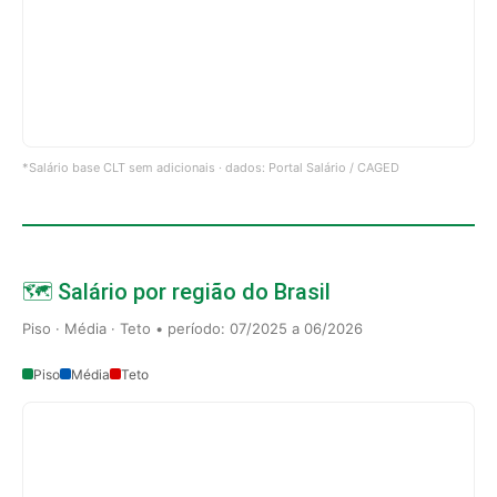
*Salário base CLT sem adicionais · dados: Portal Salário / CAGED
🗺️ Salário por região do Brasil
Piso · Média · Teto • período: 07/2025 a 06/2026
Piso
Média
Teto