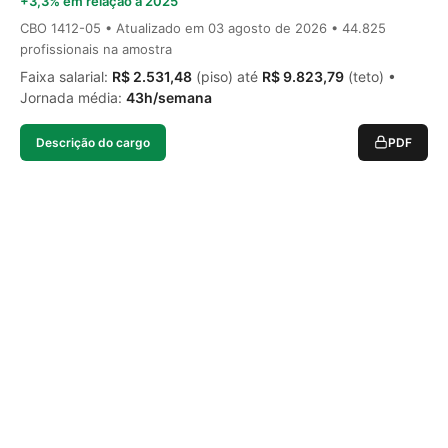
+3,3% em relação a 2025
CBO 1412-05 • Atualizado em
03 agosto de 2026
• 44.825
profissionais na amostra
Faixa salarial:
R$ 2.531,48
(piso) até
R$ 9.823,79
(teto) •
Jornada média:
43h/semana
Descrição do cargo
PDF