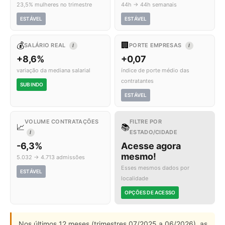
23,5% mulheres no trimestre
44h → 44h semanais
ESTÁVEL
ESTÁVEL
💰
🏢
SALÁRIO REAL
PORTE EMPRESAS
I
I
+8,6%
+0,07
variação da mediana salarial
índice de porte médio das
contratantes
SUBINDO
ESTÁVEL
VOLUME CONTRATAÇÕES
FILTRE POR
📈
📚
ESTADO/CIDADE
I
-6,3%
Acesse agora
mesmo!
5.032 → 4.713 admissões
Esses mesmos dados por
ESTÁVEL
localidade
OPÇÕES DE ACESSO
Nos últimos 12 meses (trimestres 07/2025 a 06/2026), as