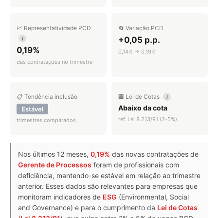
📈 Representatividade PCD
🔄 Variação PCD
+0,05 p.p.
i
0,19%
0,14% → 0,19%
das contratações no trimestre
📋 Tendência inclusão
🏢 Lei de Cotas
i
Abaixo da cota
Estável
ref. Lei 8.213/91 (2-5%)
trimestres comparados
Nos últimos 12 meses,
0,19%
das novas contratações de
Gerente de Processos
foram de profissionais com
deficiência, mantendo-se estável em relação ao trimestre
anterior. Esses dados são relevantes para empresas que
monitoram indicadores de
ESG
(Environmental, Social
and Governance) e para o cumprimento da
Lei de Cotas