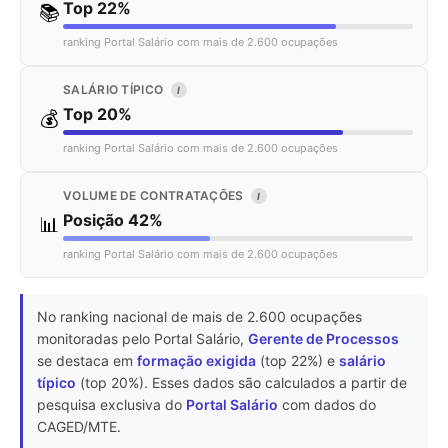
Top 22%
📚
ranking Portal Salário com mais de 2.600 ocupações
SALÁRIO TÍPICO
I
Top 20%
💰
ranking Portal Salário com mais de 2.600 ocupações
VOLUME DE CONTRATAÇÕES
I
Posição 42%
📊
ranking Portal Salário com mais de 2.600 ocupações
No ranking nacional de mais de 2.600 ocupações
monitoradas pelo Portal Salário,
Gerente de Processos
se destaca em
formação exigida
(top 22%) e
salário
típico
(top 20%). Esses dados são calculados a partir de
pesquisa exclusiva do
Portal Salário
com dados do
CAGED/MTE.