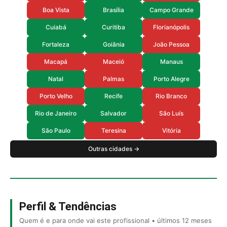
Boa Vista
Brasília
Campo Grande
Cuiabá
Curitiba
Florianópolis
Fortaleza
Goiânia
João Pessoa
Macapá
Maceió
Manaus
Natal
Palmas
Porto Alegre
Porto Velho
Recife
Rio Branco
Rio de Janeiro
Salvador
São Luís
São Paulo
Teresina
Vitória
Outras cidades →
Perfil & Tendências
Quem é e para onde vai este profissional • últimos 12 meses