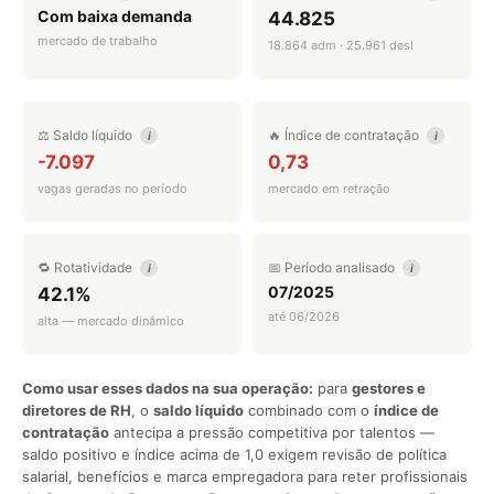
Com baixa demanda
44.825
mercado de trabalho
18.864 adm · 25.961 desl
⚖️ Saldo líquido
🔥 Índice de contratação
i
i
-7.097
0,73
vagas geradas no período
mercado em retração
🔁 Rotatividade
📅 Período analisado
i
i
07/2025
42.1%
até 06/2026
alta — mercado dinâmico
Como usar esses dados na sua operação:
para
gestores e
diretores de RH
, o
saldo líquido
combinado com o
índice de
contratação
antecipa a pressão competitiva por talentos —
saldo positivo e índice acima de 1,0 exigem revisão de política
salarial, benefícios e marca empregadora para reter profissionais