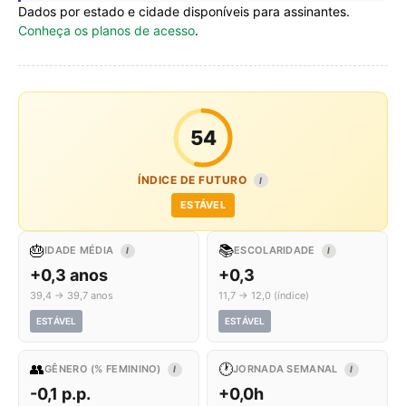
Dados por estado e cidade disponíveis para assinantes.
Conheça os planos de acesso
.
54
ÍNDICE DE FUTURO
I
ESTÁVEL
🎂
📚
IDADE MÉDIA
ESCOLARIDADE
I
I
+0,3 anos
+0,3
39,4 → 39,7 anos
11,7 → 12,0 (índice)
ESTÁVEL
ESTÁVEL
👥
🕐
GÊNERO (% FEMININO)
JORNADA SEMANAL
I
I
-0,1 p.p.
+0,0h