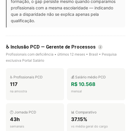
formação, o gap persiste mesmo quando comparamos
profissionais com a mesma escolaridade — indicando
que a disparidade não se explica apenas pela
qualificação.
♿ Inclusão PCD — Gerente de Processos
i
Profissionais com deficiência • últimos 12 meses • Brasil • Pesquisa
exclusiva Portal Salário
♿ Profissionais PCD
💰 Salário médio PCD
117
R$ 10.568
na amostra
mensal
🕐 Jornada PCD
📊 Comparativo
43h
37.15%
semanais
vs média geral do cargo