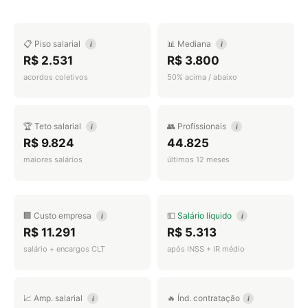
📋 Piso salarial
📊 Mediana
i
i
R$ 2.531
R$ 3.800
acordos coletivos
50% acima / abaixo
🏆 Teto salarial
👥 Profissionais
i
i
R$ 9.824
44.825
maiores salários
últimos 12 meses
🏢 Custo empresa
💵
Salário líquido
i
i
R$ 11.291
R$ 5.313
salário + encargos CLT
após INSS + IR médio
📈 Amp. salarial
🔥 Índ. contratação
i
i