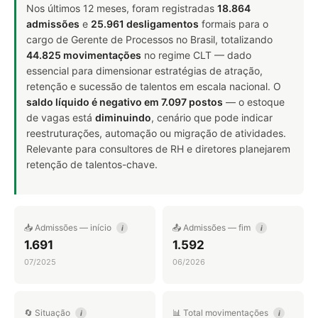
Nos últimos 12 meses, foram registradas
18.864
admissões
e
25.961 desligamentos
formais para o
cargo de Gerente de Processos no Brasil, totalizando
44.825 movimentações
no regime CLT — dado
essencial para dimensionar estratégias de atração,
retenção e sucessão de talentos em escala nacional. O
saldo líquido é negativo em 7.097 postos
— o estoque
de vagas está
diminuindo
, cenário que pode indicar
reestruturações, automação ou migração de atividades.
Relevante para consultores de RH e diretores planejarem
retenção de talentos-chave.
📥 Admissões — início
📤 Admissões — fim
i
i
1.691
1.592
07/2025
06/2026
🔄 Situação
📊 Total movimentações
i
i