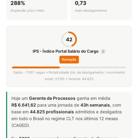
288%
0,73
dispersão piso→teto
mais desligamentos
42
IPS - Índice Portal Salário do Cargo
i
Retração
Saldo: -7.097 vagas • Rotatividade (int. de desligamento / movimento
total): 57,9% • Volume: 44.825
Hoje um
Gerente de Processos
ganha em média
R$ 6.641,62
para uma jornada de
43h semanais
, com
base em
44.825 profissionais
admitidos e desligados
em todo o Brasil no regime CLT nos últimos 12 meses
(CAGED).