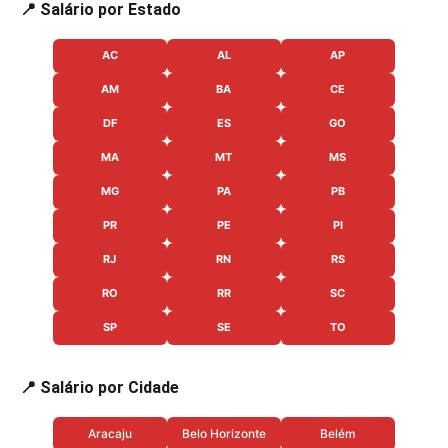
📍 Salário por Estado
AC
AL
AP
AM
BA
CE
DF
ES
GO
MA
MT
MS
MG
PA
PB
PR
PE
PI
RJ
RN
RS
RO
RR
SC
SP
SE
TO
📍 Salário por Cidade
Aracaju
Belo Horizonte
Belém