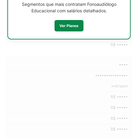
R$ •••••
Segmentos que mais contratam Fonoaudiólogo
Educacional com salários detalhados.
R$ •••••
R$ •••••
Ver Planos
R$ •••••
R$ •••••
••••
•••••••••••••••
••h/sem
R$ •••••
R$ •••••
R$ •••••
R$ •••••