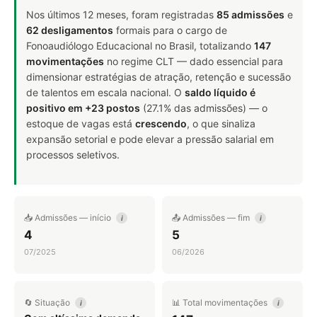
Nos últimos 12 meses, foram registradas
85 admissões
e
62 desligamentos
formais para o cargo de
Fonoaudiólogo Educacional no Brasil, totalizando
147
movimentações
no regime CLT — dado essencial para
dimensionar estratégias de atração, retenção e sucessão
de talentos em escala nacional. O
saldo líquido é
positivo em +23 postos
(27.1% das admissões) — o
estoque de vagas está
crescendo
, o que sinaliza
expansão setorial e pode elevar a pressão salarial em
processos seletivos.
📥 Admissões — início
📤 Admissões — fim
i
i
4
5
07/2025
06/2026
🔄 Situação
📊 Total movimentações
i
i