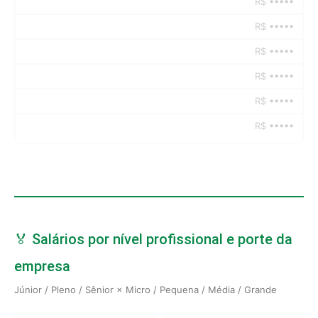
R$ •••••
R$ •••••
R$ •••••
R$ •••••
R$ •••••
R$ •••••
🏅 Salários por nível profissional e porte da
empresa
Júnior / Pleno / Sênior × Micro / Pequena / Média / Grande