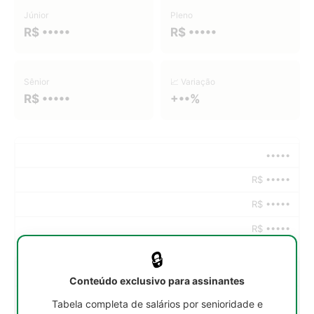
Júnior
Pleno
R$ •••••
R$ •••••
Sênior
📈 Variação
R$ •••••
+••%
•••••
R$ •••••
R$ •••••
R$ •••••
🔒
•••••
Conteúdo exclusivo para assinantes
R$ •••••
Tabela completa de salários por senioridade e