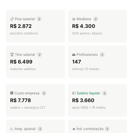
📋 Piso salarial
📊 Mediana
i
i
R$ 2.872
R$ 4.300
acordos coletivos
50% acima / abaixo
🏆 Teto salarial
👥 Profissionais
i
i
R$ 6.499
147
maiores salários
últimos 12 meses
🏢 Custo empresa
💵
Salário líquido
i
i
R$ 7.778
R$ 3.660
salário + encargos CLT
após INSS + IR médio
📈 Amp. salarial
🔥 Índ. contratação
i
i