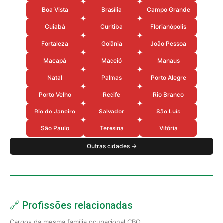
Boa Vista
Brasília
Campo Grande
Cuiabá
Curitiba
Florianópolis
Fortaleza
Goiânia
João Pessoa
Macapá
Maceió
Manaus
Natal
Palmas
Porto Alegre
Porto Velho
Recife
Rio Branco
Rio de Janeiro
Salvador
São Luís
São Paulo
Teresina
Vitória
Outras cidades →
🔗 Profissões relacionadas
Cargos da mesma família ocupacional CBO