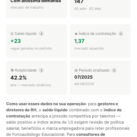
Com altíssima demanda
147
mercado de trabalho
85 adm · 62 desl
⚖️ Saldo líquido
🔥 Índice de contratação
i
i
+23
1,37
vagas geradas no período
mercado aquecido
🔁 Rotatividade
📅 Período analisado
i
i
07/2025
42.2%
até 06/2026
alta — mercado dinâmico
Como usar esses dados na sua operação:
para
gestores e
diretores de RH
, o
saldo líquido
combinado com o
índice de
contratação
antecipa a pressão competitiva por talentos —
saldo positivo e índice acima de 1,0 exigem revisão de política
salarial, benefícios e marca empregadora para reter profissionais
de Fonoaudiólogo Educacional. Para
consultores de