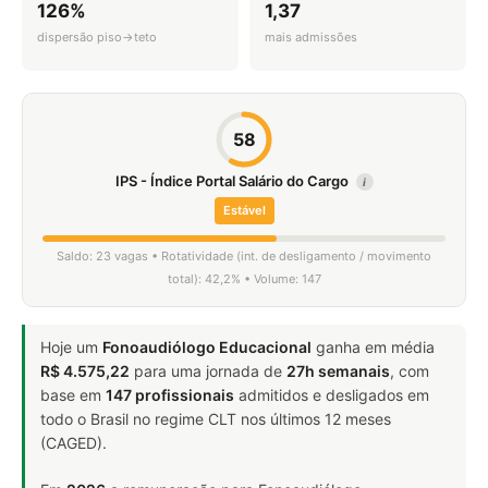
126%
1,37
dispersão piso→teto
mais admissões
58
IPS - Índice Portal Salário do Cargo
i
Estável
Saldo: 23 vagas • Rotatividade (int. de desligamento / movimento
total): 42,2% • Volume: 147
Hoje um
Fonoaudiólogo Educacional
ganha em média
R$ 4.575,22
para uma jornada de
27h semanais
, com
base em
147 profissionais
admitidos e desligados em
todo o Brasil no regime CLT nos últimos 12 meses
(CAGED).