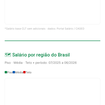
*Salário base CLT sem adicionais · dados: Portal Salário / CAGED
🗺️ Salário por região do Brasil
Piso · Média · Teto • período: 07/2025 a 06/2026
Piso
Média
Teto