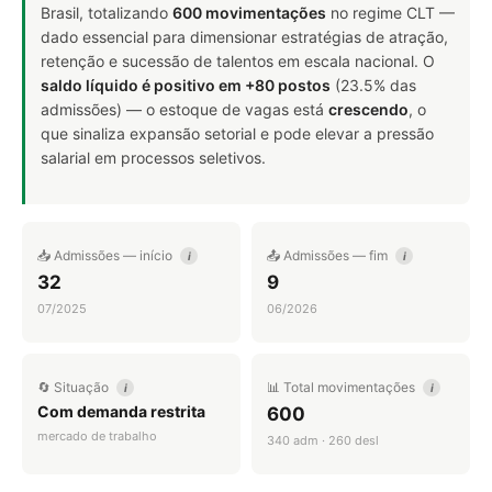
Brasil, totalizando
600 movimentações
no regime CLT —
dado essencial para dimensionar estratégias de atração,
retenção e sucessão de talentos em escala nacional. O
saldo líquido é positivo em +80 postos
(23.5% das
admissões) — o estoque de vagas está
crescendo
, o
que sinaliza expansão setorial e pode elevar a pressão
salarial em processos seletivos.
📥 Admissões — início
📤 Admissões — fim
i
i
32
9
07/2025
06/2026
🔄 Situação
📊 Total movimentações
i
i
Com demanda restrita
600
mercado de trabalho
340 adm · 260 desl