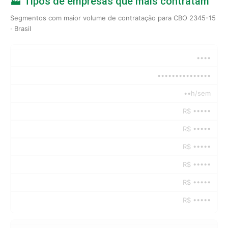
🏭 Tipos de empresas que mais contratam
Segmentos com maior volume de contratação para CBO 2345-15
· Brasil
••••
•••••••••••••••
••h/sem
R$ •••••
R$ •••••
R$ •••••
R$ •••••
R$ •••••
R$ •••••