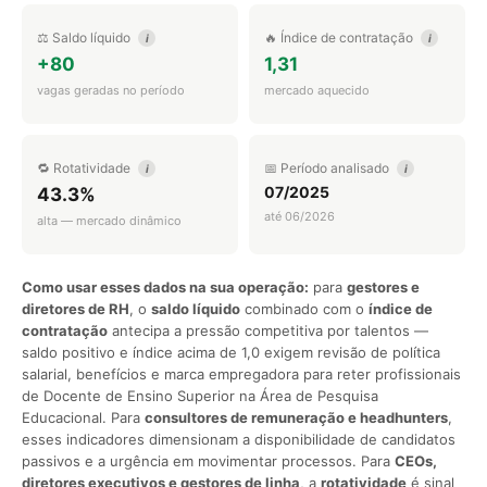
⚖️ Saldo líquido
🔥 Índice de contratação
i
i
+80
1,31
vagas geradas no período
mercado aquecido
🔁 Rotatividade
📅 Período analisado
i
i
07/2025
43.3%
até 06/2026
alta — mercado dinâmico
Como usar esses dados na sua operação:
para
gestores e
diretores de RH
, o
saldo líquido
combinado com o
índice de
contratação
antecipa a pressão competitiva por talentos —
saldo positivo e índice acima de 1,0 exigem revisão de política
salarial, benefícios e marca empregadora para reter profissionais
de Docente de Ensino Superior na Área de Pesquisa
Educacional. Para
consultores de remuneração e headhunters
,
esses indicadores dimensionam a disponibilidade de candidatos
passivos e a urgência em movimentar processos. Para
CEOs,
diretores executivos e gestores de linha
, a
rotatividade
é sinal