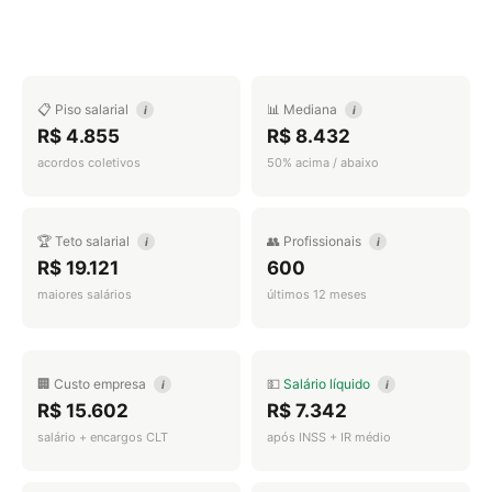
📋 Piso salarial
📊 Mediana
i
i
R$ 4.855
R$ 8.432
acordos coletivos
50% acima / abaixo
🏆 Teto salarial
👥 Profissionais
i
i
R$ 19.121
600
maiores salários
últimos 12 meses
🏢 Custo empresa
💵
Salário líquido
i
i
R$ 15.602
R$ 7.342
salário + encargos CLT
após INSS + IR médio