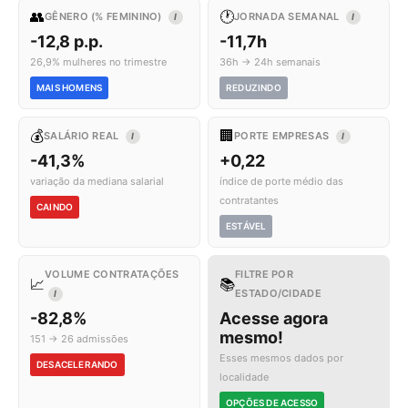
👥
🕐
GÊNERO (% FEMININO)
JORNADA SEMANAL
I
I
-12,8 p.p.
-11,7h
26,9% mulheres no trimestre
36h → 24h semanais
MAIS HOMENS
REDUZINDO
💰
🏢
SALÁRIO REAL
PORTE EMPRESAS
I
I
-41,3%
+0,22
variação da mediana salarial
índice de porte médio das
contratantes
CAINDO
ESTÁVEL
VOLUME CONTRATAÇÕES
FILTRE POR
📈
📚
ESTADO/CIDADE
I
-82,8%
Acesse agora
mesmo!
151 → 26 admissões
Esses mesmos dados por
DESACELERANDO
localidade
OPÇÕES DE ACESSO