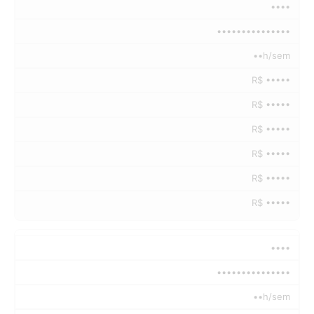
••••
•••••••••••••••
••h/sem
R$ •••••
R$ •••••
R$ •••••
R$ •••••
R$ •••••
R$ •••••
••••
•••••••••••••••
••h/sem