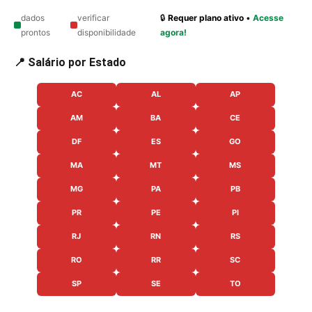
dados
verificar
🔒
Requer plano ativo
•
Acesse
prontos
disponibilidade
agora!
📍 Salário por Estado
AC
AL
AP
AM
BA
CE
DF
ES
GO
MA
MT
MS
MG
PA
PB
PR
PE
PI
RJ
RN
RS
RO
RR
SC
SP
SE
TO