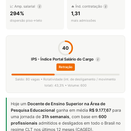
📈 Amp. salarial
🔥 Índ. contratação
i
i
294%
1,31
dispersão piso→teto
mais admissões
40
IPS - Índice Portal Salário do Cargo
i
Retração
Saldo: 80 vagas • Rotatividade (int. de desligamento / movimento
total): 43,3% • Volume: 600
Hoje um
Docente de Ensino Superior na Área de
Pesquisa Educacional
ganha em média
R$ 9.177,67
para
uma jornada de
31h semanais
, com base em
600
profissionais
admitidos e desligados em todo o Brasil no
regime CLT nos últimos 12 meses (CAGED).