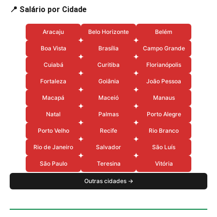
📍 Salário por Cidade
Aracaju
Belo Horizonte
Belém
Boa Vista
Brasília
Campo Grande
Cuiabá
Curitiba
Florianópolis
Fortaleza
Goiânia
João Pessoa
Macapá
Maceió
Manaus
Natal
Palmas
Porto Alegre
Porto Velho
Recife
Rio Branco
Rio de Janeiro
Salvador
São Luís
São Paulo
Teresina
Vitória
Outras cidades →