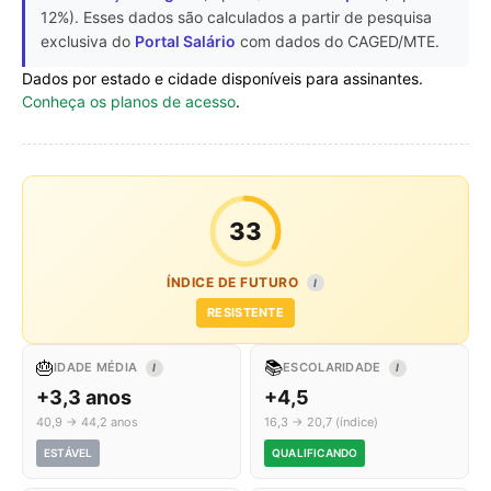
12%). Esses dados são calculados a partir de pesquisa
exclusiva do
Portal Salário
com dados do CAGED/MTE.
Dados por estado e cidade disponíveis para assinantes.
Conheça os planos de acesso
.
33
ÍNDICE DE FUTURO
I
RESISTENTE
🎂
📚
IDADE MÉDIA
ESCOLARIDADE
I
I
+3,3 anos
+4,5
40,9 → 44,2 anos
16,3 → 20,7 (índice)
ESTÁVEL
QUALIFICANDO