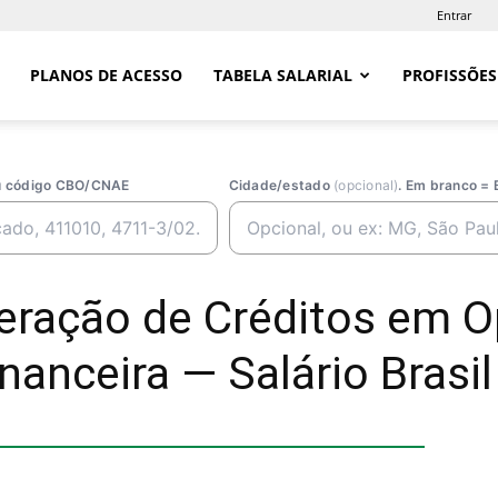
Entrar
PLANOS DE ACESSO
TABELA SALARIAL
PROFISSÕES
ou código CBO/CNAE
Cidade/estado
(opcional)
. Em branco = 
peração de Créditos em 
nanceira — Salário Brasil