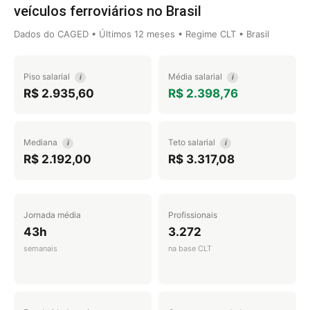
veículos ferroviários no Brasil
Dados do CAGED • Últimos 12 meses • Regime CLT • Brasil
Piso salarial
Média salarial
i
i
R$ 2.935,60
R$ 2.398,76
Mediana
Teto salarial
i
i
R$ 2.192,00
R$ 3.317,08
Jornada média
Profissionais
43h
3.272
semanais
na base CLT