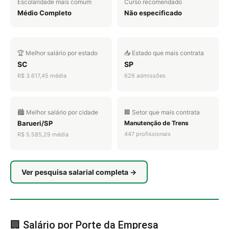
Escolaridade mais comum
Curso recomendado
Médio Completo
Não especificado
🏆 Melhor salário por estado
📥 Estado que mais contrata
SC
SP
R$ 3.617,45 média
626 admissões
🏙️ Melhor salário por cidade
🏢 Setor que mais contrata
Barueri/SP
Manutenção de Trens
447 profissionais
R$ 5.585,29 média
Ver pesquisa salarial completa →
🏢 Salário por Porte da Empresa