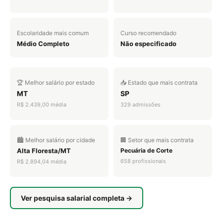
Escolaridade mais comum
Curso recomendado
Médio Completo
Não especificado
🏆 Melhor salário por estado
📥 Estado que mais contrata
MT
SP
R$ 2.439,00 média
329 admissões
🏙️ Melhor salário por cidade
🏢 Setor que mais contrata
Alta Floresta/MT
Pecuária de Corte
658 profissionais
R$ 2.894,04 média
Ver pesquisa salarial completa →