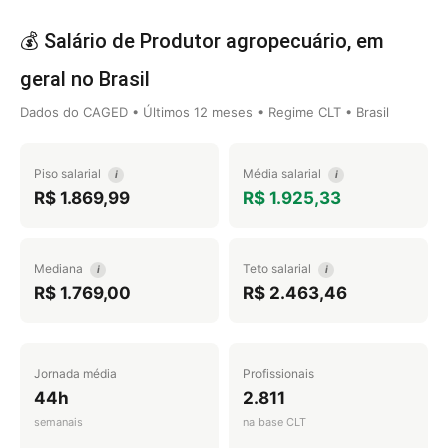
💰 Salário de Produtor agropecuário, em
geral no Brasil
Dados do CAGED • Últimos 12 meses • Regime CLT • Brasil
Piso salarial
Média salarial
i
i
R$ 1.869,99
R$ 1.925,33
Mediana
Teto salarial
i
i
R$ 1.769,00
R$ 2.463,46
Jornada média
Profissionais
44h
2.811
semanais
na base CLT