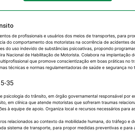
nsito
tos de profissionais e usuários dos meios de transportes, para pro
ncia do comportamento dos motoristas na ocorrência de acidentes de
ntes do uso indevido de substâncias psicoativas, propondo programa
ira Nacional de Habilitação de Motorista. Colabora na implantação d
multiprofissional que promove conscientização em boas práticas no tr
mas técnicas e normas regulamentadoras de saúde e segurança no t
15-35
e psicologia do trânsito, em órgão governamental responsável por e
to, em clínica que atende motoristas que sofreram traumas relacion
ações à equipe de apoio. Organiza local e recursos necessários para a
istros relacionados ao contexto da mobilidade humana, do tráfego e 
ada sistema de transporte, para propor medidas preventivas e para 