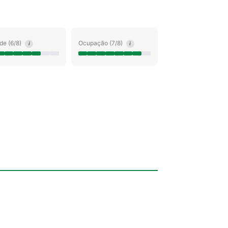
ude (6/8)
Ocupação (7/8)
i
i