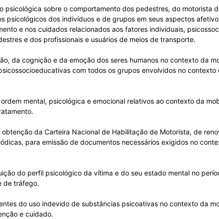
ão psicológica sobre o comportamento dos pedestres, do motorista d
essos psicológicos dos indivíduos e de grupos em seus aspectos afetiv
ento e nos cuidados relacionados aos fatores individuais, psicossoci
stres e dos profissionais e usuários de meios de transporte.
ão, da cognição e da emoção dos seres humanos no contexto da mo
 psicossocioeducativas com todos os grupos envolvidos no contexto
e ordem mental, psicológica e emocional relativos ao contexto da mo
ratamento.
 obtenção da Carteira Nacional de Habilitação de Motorista, de re
periódicas, para emissão de documentos necessários exigidos no con
tuição do perfil psicológico da vítima e do seu estado mental no perí
 de tráfego.
rrentes do uso indevido de substâncias psicoativas no contexto da m
enção e cuidado.