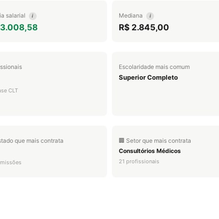
a salarial
Mediana
i
i
 3.008,58
R$ 2.845,00
issionais
Escolaridade mais comum
Superior Completo
ase CLT
stado que mais contrata
🏢 Setor que mais contrata
Consultórios Médicos
21 profissionais
dmissões