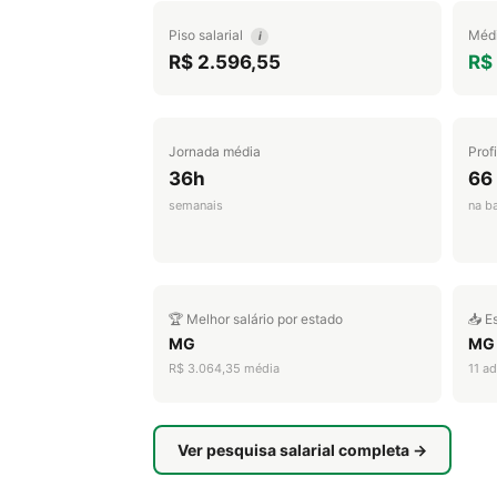
Piso salarial
Médi
i
R$ 2.596,55
R$
Jornada média
Prof
36h
66
semanais
na b
🏆 Melhor salário por estado
📥 E
MG
MG
R$ 3.064,35 média
11 a
Ver pesquisa salarial completa →