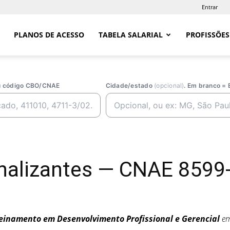
Entrar
PLANOS DE ACESSO
TABELA SALARIAL
PROFISSÕES
ou código CBO/CNAE
Cidade/estado
(opcional)
. Em branco = 
onalizantes — CNAE 8599
einamento em Desenvolvimento Profissional e Gerencial
em