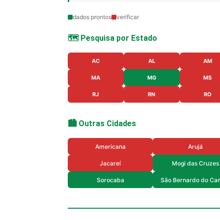
dados prontos
verificar
🗺️ Pesquisa por Estado
AC
AL
AM
MA
MG
MS
RJ
RN
RO
🏙️ Outras Cidades
Americana
Arujá
Jacareí
Mogi das Cruzes
Sorocaba
São Bernardo do Ca