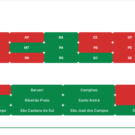
AP
BA
CE
DF
MT
PA
PB
PE
RR
RS
SC
SE
Barueri
Campinas
Ribeirão Preto
Santo André
mpo
São Caetano do Sul
São José dos Campos
S