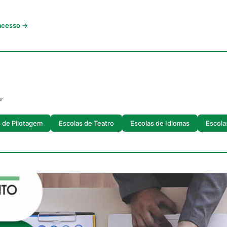
 acesso →
ar
 de Pilotagem
Escolas de Teatro
Escolas de Idiomas
Escola