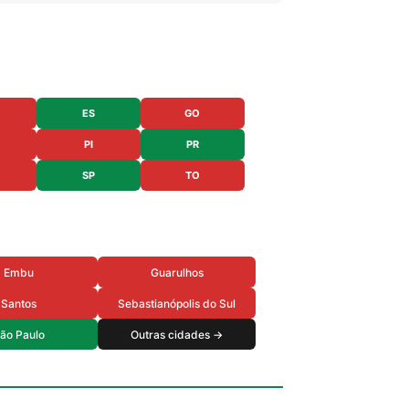
ES
GO
PI
PR
SP
TO
Embu
Guarulhos
Santos
Sebastianópolis do Sul
ão Paulo
Outras cidades →