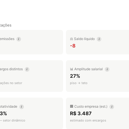
tações
emissões
⚖️ Saldo líquido
i
i
-8
argos distintos
📊 Amplitude salarial
i
i
27%
ações no setor
piso → teto
otatividade
🏢 Custo empresa (est.)
i
i
.3%
R$ 3.487
 — setor dinâmico
estimado com encargos