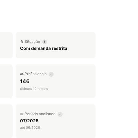
🔄 Situação
i
Com demanda restrita
👥 Profissionais
i
146
últimos 12 meses
📅 Período analisado
i
07/2025
até 06/2026