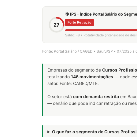
🎯 IPS - Índice Portal Salário do Seg
Forte Retração
27
Saldo: -8 • Rotatividade (intensidade de des
Fonte: Portal Salário / CAGED • Bauru/SP • 07/2025 a
Empresas do segmento de
Cursos Profissi
totalizando
146 movimentações
— dado ess
setor. Fonte: CAGED/MTE.
O setor está
com demanda restrita
em Bauru
— cenário que pode indicar retração ou rees
O que faz o segmento de Cursos Profis