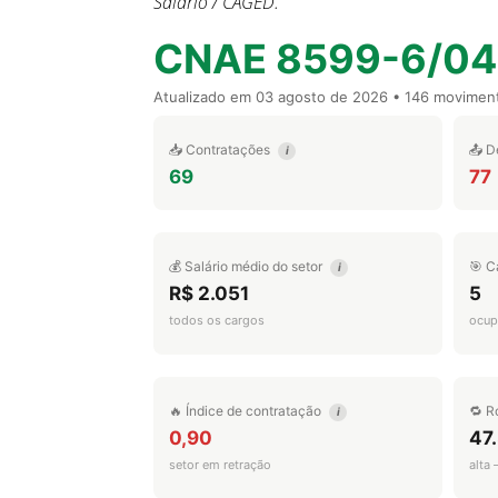
Salário / CAGED.
CNAE 8599-6/04
Atualizado em
03 agosto de 2026
• 146 movimen
📥 Contratações
📤 D
i
69
77
💰 Salário médio do setor
🎯 C
i
R$ 2.051
5
todos os cargos
ocup
🔥 Índice de contratação
🔁 R
i
0,90
47
setor em retração
alta