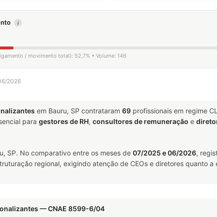
mento
i
ligamento / movimento total): 52,7% • Volume: 146
 06/2026
onalizantes
em Bauru, SP contrataram
69
profissionais em regime C
encial para
gestores de RH
,
consultores de remuneração
e
direto
, SP. No comparativo entre os meses de
07/2025 e 06/2026
, regi
truturação regional, exigindo atenção de CEOs e diretores quanto a 
sionalizantes — CNAE 8599-6/04